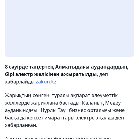
8 сәуірде таңертең Алматыдағы аудандардың
бірі электр желісінен ажыратылды
, деп
хабарлайды
zakon.kz.
Жарықтың сөнгені туралы ақпарат әлеуметтік
желілерде жариялана бастады. Қаланың Медеу
ауданындағы "Нұрлы Тау" бизнес орталығы және
басқа да кеңсе ғимараттары электрсіз қалды деп
хабарланған.
Алматы қаласының Энергия тиімділігі және