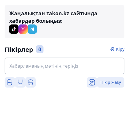
Жаңалықтан zakon.kz сайтында
хабардар болыңыз:
Пікірлер
0
Кіру
Пікір жазу