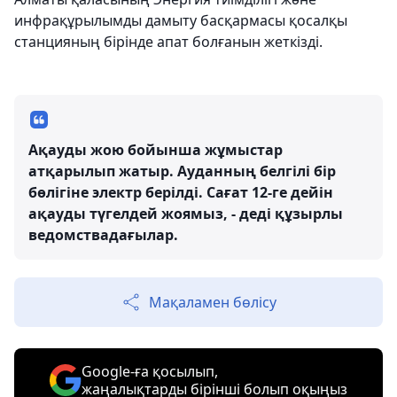
инфрақұрылымды дамыту басқармасы қосалқы
станцияның бірінде апат болғанын жеткізді.
Ақауды жою бойынша жұмыстар
атқарылып жатыр. Ауданның белгілі бір
бөлігіне электр берілді. Сағат 12-ге дейін
ақауды түгелдей жоямыз, - деді құзырлы
ведомствадағылар.
Мақаламен бөлісу
Google-ға қосылып,
жаңалықтарды бірінші болып оқыңыз