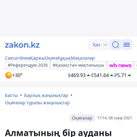
Қаз
Саясат
Әлем
Қаржы
Оқиға
Құқық
Мақалалар
#Референдум-2026
#Қазақстан мақтанышы
+30°
$
469.93
€
541.64
₽
5.71
Басты
Барлық жаңалықтар
Оқиғалар туралы жаңалықтар
Оқиғалар
17:14, 08 сәуір 2021
Алматының бір ауданы