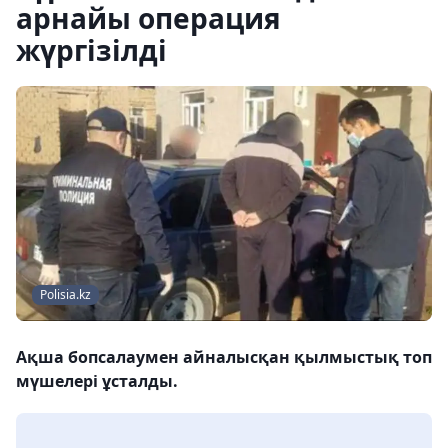
арнайы операция
жүргізілді
Polisia.kz
Ақша бопсалаумен айналысқан қылмыстық топ
мүшелері ұсталды.