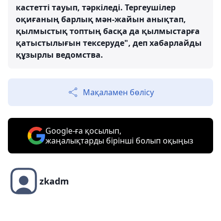
кастетті тауып, тәркіледі. Тергеушілер
оқиғаның барлық мән-жайын анықтап,
қылмыстық топтың басқа да қылмыстарға
қатыстылығын тексеруде", деп хабарлайды
құзырлы ведомства.
Мақаламен бөлісу
Google-ға қосылып,
жаңалықтарды бірінші болып оқыңыз
zkadm