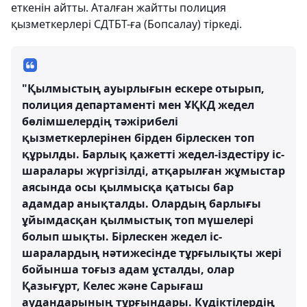
еткенін айтты. Аталған жайтты полиция
қызметкерлері СДТБТ-ға (Бопсалау) тіркеді.
"Қылмыстың ауырлығын ескере отырып,
полиция департаменті мен ҰҚКД жедел
бөлімшелердің тәжірибелі
қызметкерлерінен бірден бірлескен топ
құрылды. Барлық қажетті жедел-іздестіру іс-
шаралары жүргізілді, атқарылған жұмыстар
аясында осы қылмысқа қатысы бар
адамдар анықталды. Олардың барлығы
ұйымдасқан қылмыстық топ мүшелері
болып шықты. Бірлескен жедел іс-
шаралардың нәтижесінде тұрғылықты жері
бойынша тоғыз адам ұсталды, олар
Қазығұрт, Келес және Сарығаш
аудандарының тұрғындары. Күдіктілердің