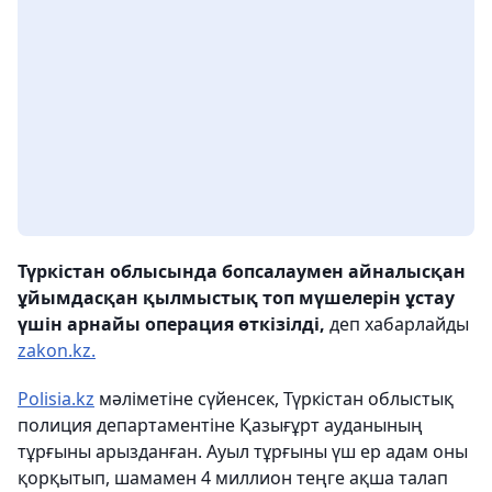
Түркістан облысында бопсалаумен айналысқан
ұйымдасқан қылмыстық топ мүшелерін ұстау
үшін арнайы операция өткізілді,
деп хабарлайды
zakon.kz.
Polisia.kz
мәліметіне сүйенсек, Түркістан облыстық
полиция департаментіне Қазығұрт ауданының
тұрғыны арызданған. Ауыл тұрғыны үш ер адам оны
қорқытып, шамамен 4 миллион теңге ақша талап