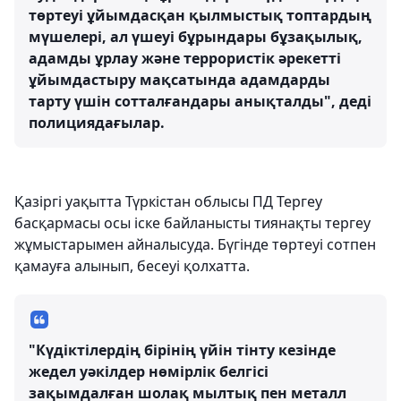
төртеуі ұйымдасқан қылмыстық топтардың
мүшелері, ал үшеуі бұрындары бұзақылық,
адамды ұрлау және террористік әрекетті
ұйымдастыру мақсатында адамдарды
тарту үшін сотталғандары анықталды", деді
полициядағылар.
Қазіргі уақытта Түркістан облысы ПД Тергеу
басқармасы осы іске байланысты тиянақты тергеу
жұмыстарымен айналысуда. Бүгінде төртеуі сотпен
қамауға алынып, бесеуі қолхатта.
"Күдіктілердің бірінің үйін тінту кезінде
жедел уәкілдер нөмірлік белгісі
зақымдалған шолақ мылтық пен металл