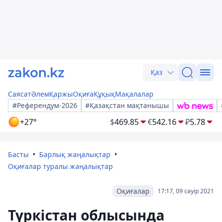
Қаз
Саясат
Әлем
Қаржы
Оқиға
Құқық
Мақалалар
#Референдум-2026
#Қазақстан мақтанышы
+27°
$
469.85
€
542.16
₽
5.78
Басты
Барлық жаңалықтар
Оқиғалар туралы жаңалықтар
Оқиғалар
17:17, 09 сәуір 2021
Түркістан облысында