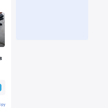
8
Кіру