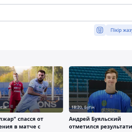
Пікір жаз
үгін
18:20, Бүгін
жар" спасся от
Андрей Буяльский
ния в матче с
отметился результат