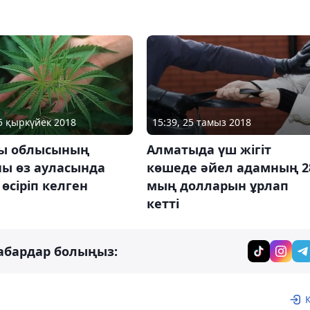
05 қыркүйек 2018
15:39, 25 тамыз 2018
ы облысының
Алматыда үш жігіт
ны өз ауласында
көшеде әйел адамның 2
 өсіріп келген
мың долларын ұрлап
кетті
абардар болыңыз: