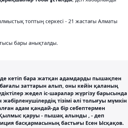
лмыстық топтың серкесі - 21 жастағы Алматы
атысы бары анықталды.
е кетіп бара жатқан адамдарды пышақпен
бағалы заттарын алып, оны кейін қаланың
үдіктілер жедел іс-шаралар жүргізу барысында
н жәбірленушілердің тізімі әлі толығуы мүмкін
лған адам қандай-да бір себептермен
Қылмыс қаруы - пышақ алынды , - деп
иция басқармасының бастығы Есен Ысқақов.