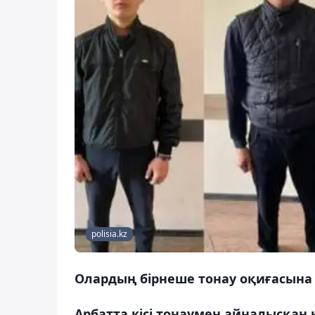
polisia.kz
Олардың бірнеше тонау оқиғасына
Арбатта кісі тонаумен айналысқан