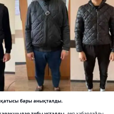
 қатысы бары анықталды.
 қарақшылар тобы ұсталды
, деп хабарлайды