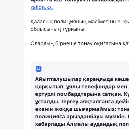
zakon.kz.
Қалалық полицияның мәліметінше, қы
облысының тұрғыны.
Олардың бірнеше тонау оқиғасына қ
Айыпталушылар қараңғыда көшед
қорқытып, ұялы телефондар мен 
әртүрлі ломбардтарына сатқан. К
ұсталды. Тергеу аяқталғанға дейі
екенін жоққа шығармаймыз: тона
полицияға арызданбауы мүмкін. 
хабарлады Алмалы аудандық пол