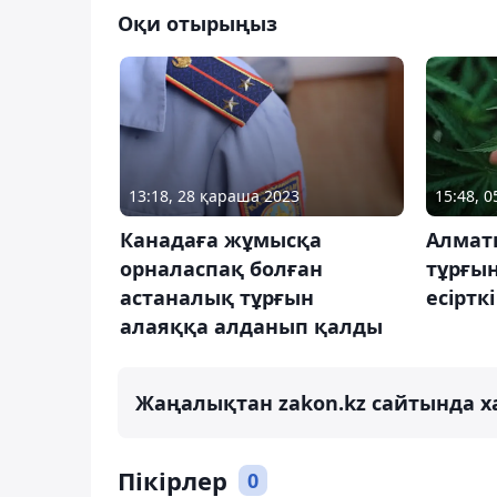
Оқи отырыңыз
13:18, 28 қараша 2023
15:48, 
Канадаға жұмысқа
Алмат
орналаспақ болған
тұрғы
астаналық тұрғын
есірткі
алаяққа алданып қалды
Жаңалықтан zakon.kz сайтында х
Пікірлер
0