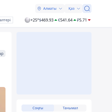
Алматы
Қаз
+25°
$
469.93
€
541.64
₽
5.71
алтері
ар
Соңғы
Танымал