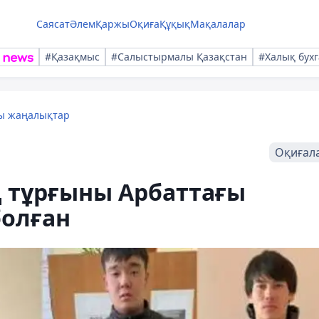
Саясат
Әлем
Қаржы
Оқиға
Құқық
Мақалалар
#Қазақмыс
#Салыстырмалы Қазақстан
#Халық бухг
лы жаңалықтар
Оқиғал
 тұрғыны Арбаттағы
болған