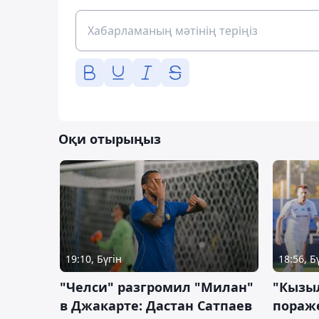
Оқи отырыңыз
19:10, Бүгін
18:56, Б
"Челси" разгромил "Милан"
"Кызыл
в Джакарте: Дастан Сатпаев
пораже