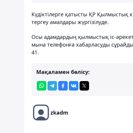
Күдіктілерге қатысты ҚР Қылмыстық ко
тергеу амалдары жүргізілуде.
Осы адамдардың қылмыстық іс-әрекет
мына телефонға хабарласуды сұрайды: 8
41.
Мақаламен бөлісу:
zkadm