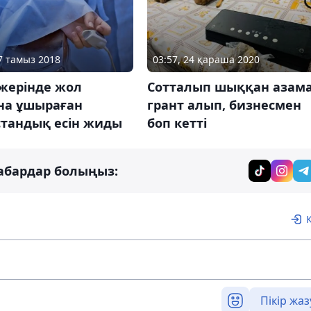
27 тамыз 2018
03:57, 24 қараша 2020
 жерінде жол
Сотталып шыққан азам
на ұшыраған
грант алып, бизнесмен
стандық есін жиды
боп кетті
абардар болыңыз:
Пікір жаз