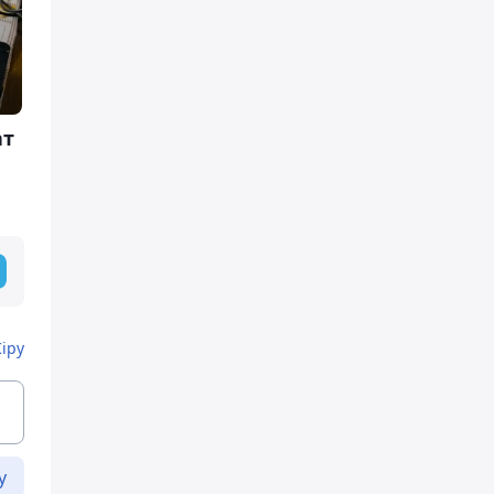
ат
Кіру
у