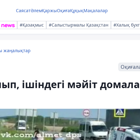
Саясат
Әлем
Қаржы
Оқиға
Құқық
Мақалалар
#Қазақмыс
#Салыстырмалы Қазақстан
#Халық бухг
лы жаңалықтар
Оқиғал
ып, ішіндегі мәйіт домал