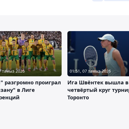
07 тамыз 2026
01:51, 07 тамыз 2026
" разгромно проиграл
Ига Швёнтек вышла в
зану" в Лиге
четвёртый круг турни
ренций
Торонто