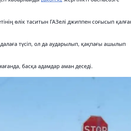
інің өлік таситын ГАЗелі джиппен соғысып қалға
далаға түсіп, ол да аударылып, қақпағы ашылып
ағанда, басқа адамдар аман деседі.