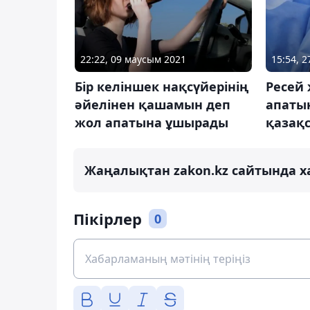
22:22, 09 маусым 2021
15:54, 
Бір келіншек нақсүйерінің
Ресей
әйелінен қашамын деп
апаты
жол апатына ұшырады
қазақ
Жаңалықтан zakon.kz сайтында х
Пікірлер
0