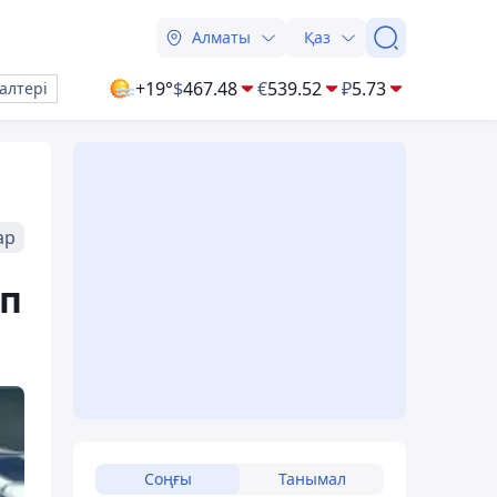
Алматы
Қаз
+19°
$
467.48
€
539.52
₽
5.73
алтері
ар
ап
Соңғы
Танымал