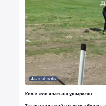
vk.com / almet_dps
Көлік жол апатына ұшыраған.
Татарстанда жайсыз оқиға болды,
д