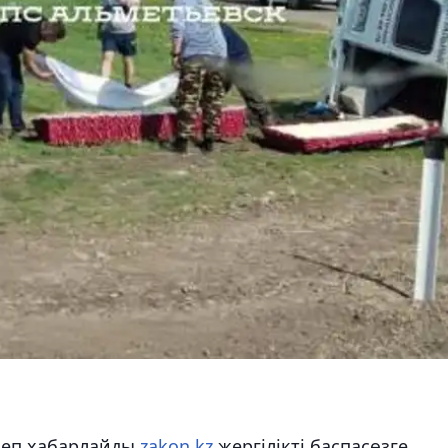
еп хабарлайды
zakon.kz
жергілікті баспасөзге