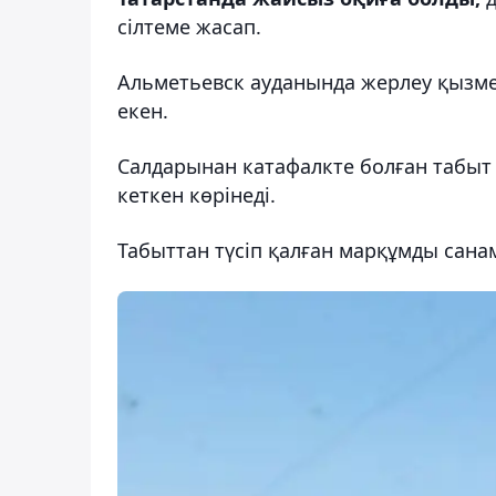
сілтеме жасап.
Альметьевск ауданында жерлеу қызмет
екен.
Салдарынан катафалкте болған табыт 
кеткен көрінеді.
Табыттан түсіп қалған марқұмды санам