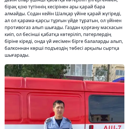
бірақ қою түтіннің кесірінен ары қарай бара
алмайды. Содан кейін Шалқар үйіне қарай жүгіреді,
ал ол қарама-қарсы тұрғын үйде тұратын, ол үйінен
противогаз алып шығады. Газдан қорғану маскасын
киіп, ол бесінші қабатқа көтеріліп, пәтерлердің
біріне кіреді, онда үй иесімен бірге балаларды алып,
балконнан көрші подъездің төбесі арқылы сыртқа
шығарады.