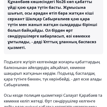
Құнанбаев көшесіндегі No26 көп қабатты
үйді қою қара түтін басты. Жұмысына
шығып, осы арадан өтіп бара жатқан кіші
сержант Шалқар Сабырғалиев қою қара
түтін мен жанып жатқан сымдарды бірінші
болып байқайды. Ол бірден өрт
сөндірушілерге хабарласып, өзі көмекке
ұмтылады, - деді Ұлттық ұланның баспасөз
қызметі.
Подъезге жүгіріп келгенімде жоғарғы қабаттардың
балконынан әйелдердің айқайлап, көмекке
шақырып жатқанын көрдім. Подъезд, баспалдақ
қара түтінге бөккен, түк көрінбейді, - деп еске алады
Сабырғалиев.
Осы кезде полиция қызметкері Салауат Қарабаев та
көмекке келіп жетеді. Өрт сөндірушілер келгенге
дейін олар үшінші қабатқа көтеріліп үлгергенмен,