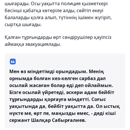
шығарады. Осы уақытта полиция қызметкері
бесінші қабатқа көтеріле алды, сөйтіп екеуі
балаларды қолға алып, түтіннің ішімен жүгіріп,
сыртқа шығады.
Қалған тұрғындарды өрт сөндірушілер қауіпсіз
аймаққа эвакуациялады.
Мен өз міндетімді орындадым. Менің
орнымда болған кез-келген сарбаз дәл
осылай жасаған болар еді деп ойлаймын.
Бізге осылай үйретеді, әскери адам бейбіт
тұрғындарды қорғауға міндетті. Соғыс
уақытында да, бейбіт уақытта да. Ол ыстық
нүкте ме, өрт пе, маңызды емес, - деді кіші
сержант Шалқар Сабырғалиев.