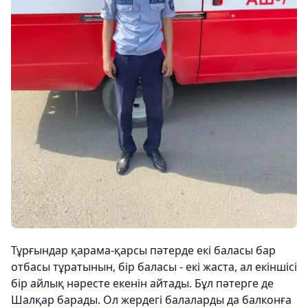
Тұрғындар қарама-қарсы пәтерде екі баласы бар
отбасы тұратынын, бір баласы - екі жаста, ал екіншісі
бір айлық нәресте екенін айтады. Бұл пәтерге де
Шалқар барады. Ол жердегі балаларды да балконға