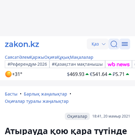
Қаз
Саясат
Әлем
Қаржы
Оқиға
Құқық
Мақалалар
#Референдум-2026
#Қазақстан мақтанышы
+31°
$
469.93
€
541.64
₽
5.71
Басты
Барлық жаңалықтар
Оқиғалар туралы жаңалықтар
Оқиғалар
18:41, 20 мамыр 2021
Атырауда қою қара түтінде