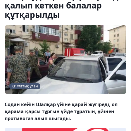
қалып кеткен балалар
құтқарылды
ҚР Ұлттық ұлан
Содан кейін Шалқар үйіне қарай жүгіреді, ол
қарама-қарсы тұрғын үйде тұратын, үйінен
противогаз алып шығады.