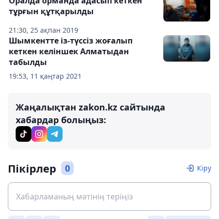
Оралда орманда адасып кеткен
тұрғын құтқарылды
21:30, 25 ақпан 2019
Шымкентте із-түссіз жоғалып
кеткен келіншек Алматыдан
табылды
19:53, 11 қаңтар 2021
Жаңалықтан zakon.kz сайтында
хабардар болыңыз:
Пікірлер
0
Кіру