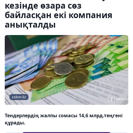
кезінде өзара сөз
байласқан екі компания
анықталды
zakon.kz
Тендерлердің жалпы сомасы 14,6 млрд.теңгені
құрады.