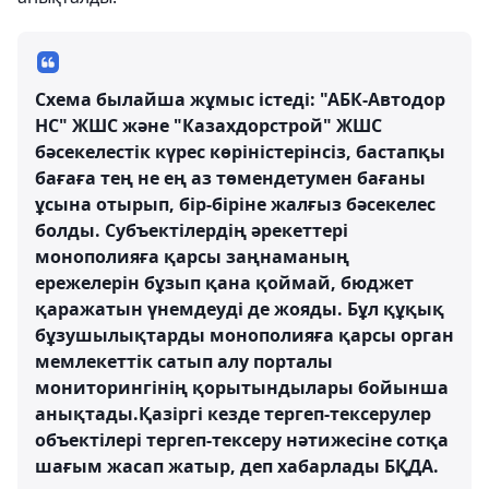
Схема былайша жұмыс істеді: "АБК-Автодор
НС" ЖШС және "Казахдорстрой" ЖШС
бәсекелестік күрес көріністерінсіз, бастапқы
бағаға тең не ең аз төмендетумен бағаны
ұсына отырып, бір-біріне жалғыз бәсекелес
болды. Субъектілердің әрекеттері
монополияға қарсы заңнаманың
ережелерін бұзып қана қоймай, бюджет
қаражатын үнемдеуді де жояды. Бұл құқық
бұзушылықтарды монополияға қарсы орган
мемлекеттік сатып алу порталы
мониторингінің қорытындылары бойынша
анықтады.Қазіргі кезде тергеп-тексерулер
объектілері тергеп-тексеру нәтижесіне сотқа
шағым жасап жатыр, деп хабарлады БҚДА.