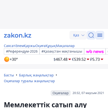
Қаз
Саясат
Әлем
Қаржы
Оқиға
Құқық
Мақалалар
#Референдум-2026
#Қазақстан мақтанышы
+30°
$
467.48
€
539.52
₽
5.73
Басты
Барлық жаңалықтар
Оқиғалар туралы жаңалықтар
Оқиғалар
20:32, 07 маусым 2021
Мемлекеттік сатып алу