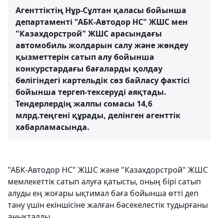
Агенттіктің Нұр-Сұлтан қаласы бойынша
департаменті "АБК-Автодор НС" ЖШС мен
"Казахдорстрой" ЖШС арасындағы
автомобиль жолдарын салу және жөндеу
қызметтерін сатып алу бойынша
конкурстардағы бағаларды қолдау
бөлігіндегі картельдік сөз байласу фактісі
бойынша тергеп-тексеруді аяқтады.
Тендерлердің жалпы сомасы 14,6
млрд.теңгені құрады, делінген агенттік
хабарламасында.
"АБК-Автодор НС" ЖШС және "Казахдорстрой" ЖШС
мемлекеттік сатып алуға қатысты, оның бірі сатып
алуды ең жоғары ықтимал баға бойынша өтті деп
тану үшін екіншісіне жалған бәсекелестік тудырғаны
анықталды.