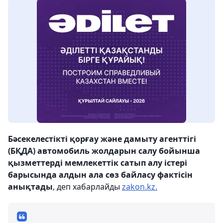
Бәсекелестікті қорғау және дамыту агенттігі
(БҚДА) автомобиль жолдарын салу бойынша
қызметтерді мемлекеттік сатып алу істері
барысында алдын ала сөз байласу фактісін
анықтады
, деп хабарлайды
zakon.kz.