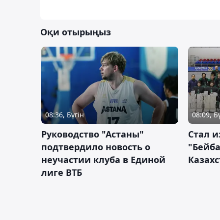
Оқи отырыңыз
08:36, Бүгін
08:09, Б
Руководство "Астаны"
Стал и
подтвердило новость о
"Бейба
неучастии клуба в Единой
Казахс
лиге ВТБ