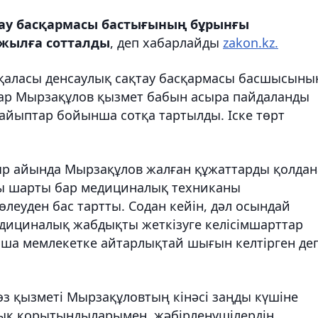
ау басқармасы бастығының бұрынғы
 жылға сотталды
, деп хабарлайды
zakon.kz.
қаласы денсаулық сақтау басқармасы басшысыны
ар Мырзақұлов қызмет бабын асыра пайдаланды
 айыптар бойынша сотқа тартылды. Іске төрт
ыр айында Мырзақұлов жалған құжаттарды қолдан
лы шарты бар
медициналық техниканы
төлеуден бас тартты. Содан кейін, дәл осындай
едициналық жабдықты жеткізуге келісімшарттар
айша мемлекетке айтарлықтай шығын келтірген де
з қызметі Мырзақұловтың кінәсі заңды күшіне
алық қорытындыларымен, жәбірленушілердің