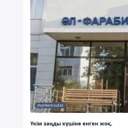
shymkent.sud.kz
Үкім заңды күшіне енген жоқ.