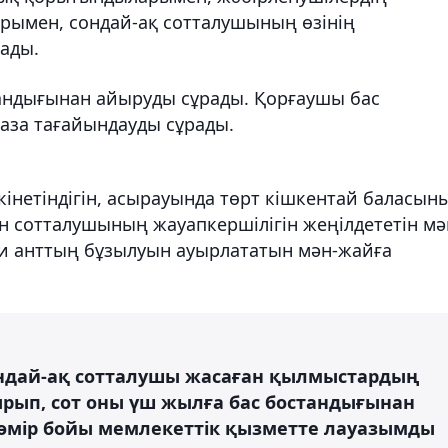
арымен, сондай-ақ сотталушының өзінің
ады.
андығынан айыруды сұрады. Қорғаушы бас
аза тағайындауды сұрады.
нетіндігін, асырауында төрт кішкентай баласын
н с
отталушының жауапкершілігін жеңілдететін мә
би анттың бұзылуын ауырлататын мән-жайға
ндай-ақ сотталушы жасаған қылмыстардың
тырып, сот оны үш жылға бас бостандығынан
 өмір бойы мемлекеттік қызметте лауазымды