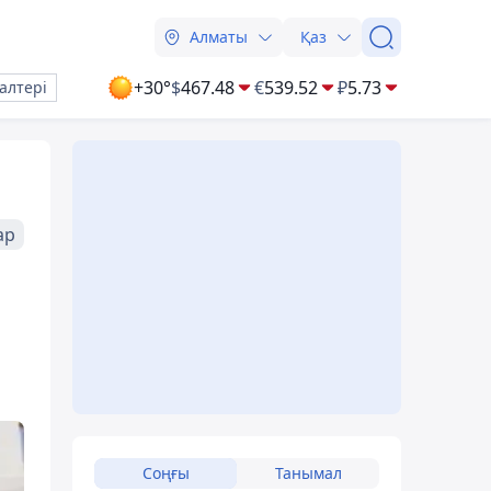
Алматы
Қаз
+30°
$
467.48
€
539.52
₽
5.73
алтері
ар
Соңғы
Танымал