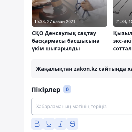
15:33, 27 қазан 2021
21:34, 
СҚО Денсаулық сақтау
Қызыл
басқармасы басшысына
экс-әк
үкім шығарылды
сотта
Жаңалықтан zakon.kz сайтында х
Пікірлер
0