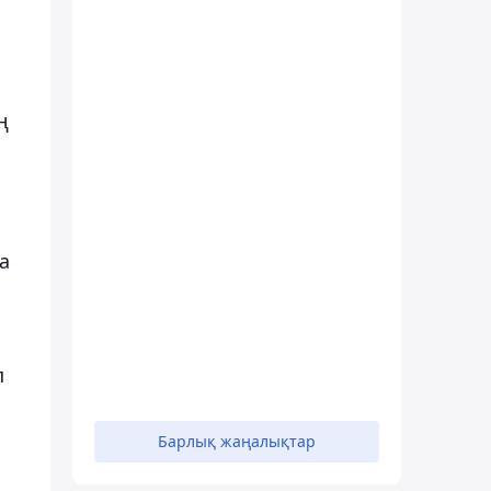
ң
а
п
Барлық жаңалықтар