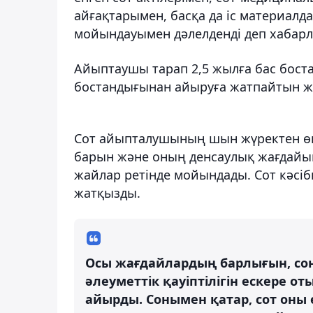
айғақтарымен, басқа да іс материалд
мойындауымен дәлелденді деп хабарл
Айыптаушы тарап 2,5 жылға бас бост
бостандығынан айыруға жатпайтын ж
Сот айыпталушының шын жүректен өкі
барын және оның денсаулық жағдайы
жайлар ретінде
мойындады. Сот кәсі
жатқызды.
Осы жағдайлардың барлығын, со
әлеуметтік қауіптілігін ескере о
айырды. Сонымен қатар, сот оны