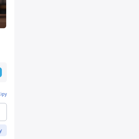
Кіру
у