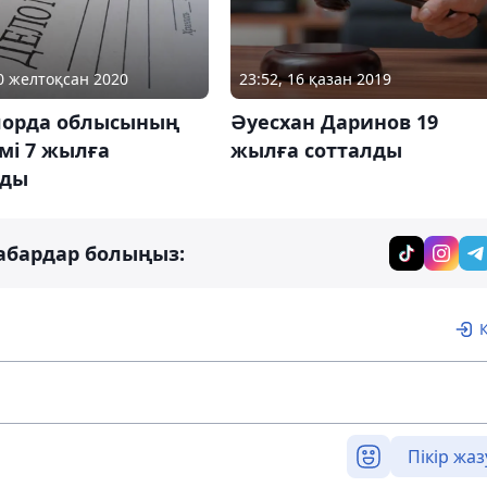
10 желтоқсан 2020
23:52, 16 қазан 2019
орда облысының
Әуесхан Даринов 19
імі 7 жылға
жылға сотталды
лды
абардар болыңыз:
Пікір жаз