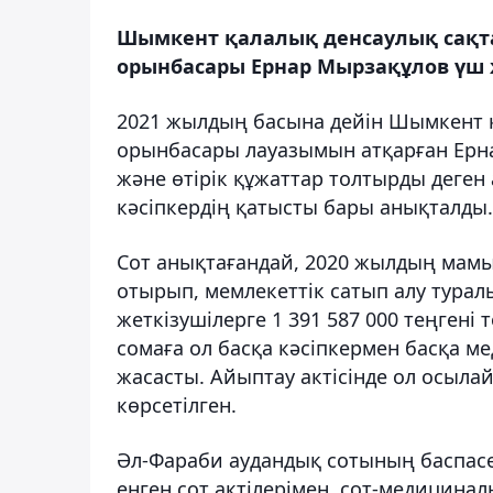
Шымкент қалалық денсаулық сақт
орынбасары Ернар Мырзақұлов үш
2021 жылдың басына дейін Шымкент 
орынбасары лауазымын атқарған Ерн
және өтірік құжаттар толтырды деген
кәсіпкердің қатысты бары анықталды.
Сот анықтағандай, 2020 жылдың мам
отырып, мемлекеттік сатып алу тура
жеткізу
шілерге 1 391 587 000 теңгені 
сомаға ол басқа кәсіпкермен басқа м
жасасты. Айыптау актісінде ол осыл
көрсетілген.
Әл-Фараби аудандық сотының баспасө
енген сот актілерімен, сот-медицин