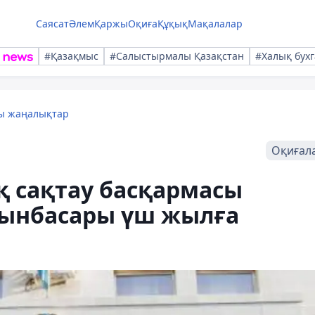
Саясат
Әлем
Қаржы
Оқиға
Құқық
Мақалалар
#Қазақмыс
#Салыстырмалы Қазақстан
#Халық бухг
лы жаңалықтар
Оқиғал
 сақтау басқармасы
ынбасары үш жылға