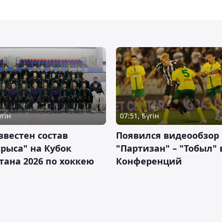
үгін
07:51, Бүгін
звестен состав
Появился видеообзор
рыса" на Кубок
"Партизан" – "Тобыл" 
тана 2026 по хоккею
Конференций