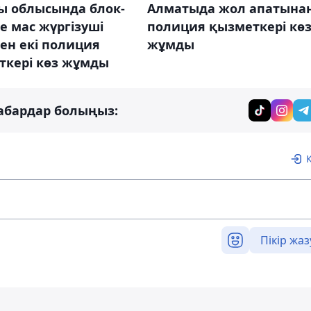
ы облысында блок-
Алматыда жол апатына
е мас жүргізуші
полиция қызметкері кө
нен екі полиция
жұмды
ткері көз жұмды
абардар болыңыз:
Пікір жаз