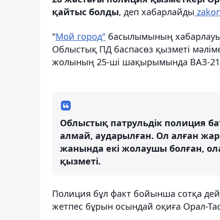
қайтыс болды
, деп хабарлайды
zakon
"
Мой город"
басылымының хабарлауынш
Облыстық ПД баспасөз қызметі мәлім
жолының 25-ші шақырымында
ВАЗ-21
Облыстық патрульдік полиция ба
алмай, аударылған. Ол алған жа
жанында екі жолаушы болған, олар
қызметі.
Полиция бұл факт бойынша сотқа дейін
жетпес бұрын осындай оқиға Орал-Тас