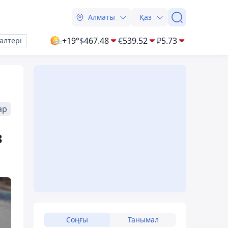
Алматы
Қаз
+19°
$
467.48
€
539.52
₽
5.73
алтері
ар
з
Соңғы
Танымал