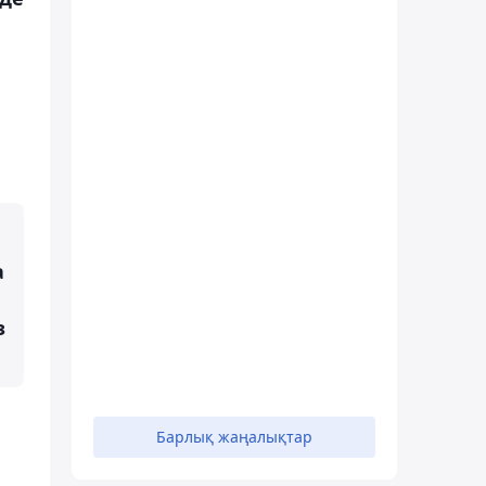
а
з
Барлық жаңалықтар