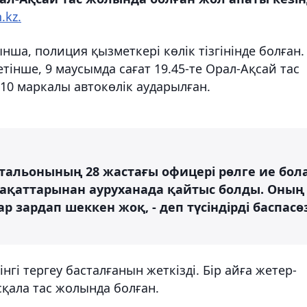
.kz.
а, полиция қызметкері көлік тізгінінде болған.
етінше,
9 маусымда сағат 19.45-те
Орал-Ақсай тас
10 маркалы автокөлік аударылған.
тальонының 28 жастағы офицері рөлге ие бол
рақаттарынан ауруханада қайтыс болды. Оның
 зардап шеккен жоқ, - деп түсіндірді баспасө
гі тергеу басталғанын жеткізді. Бір айға жетер-
қала тас жолында болған.