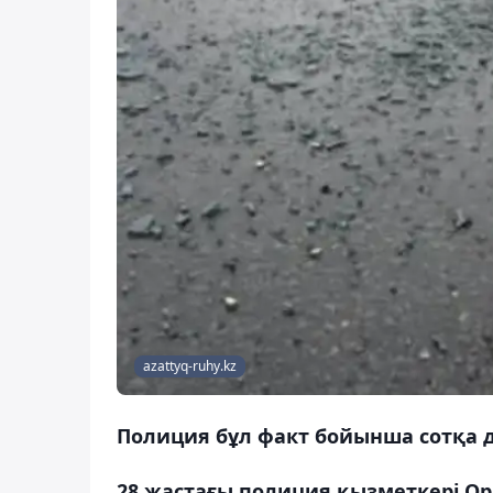
azattyq-ruhy.kz
Полиция бұл факт бойынша сотқа де
28 жастағы полиция қызметкері Ор