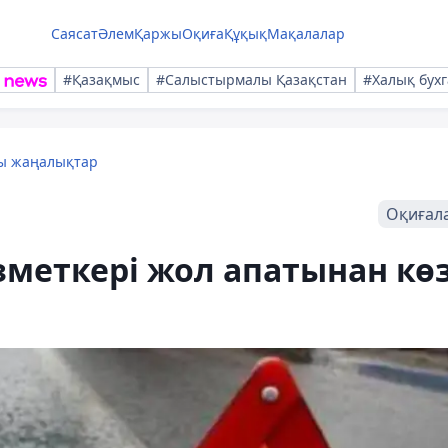
Саясат
Әлем
Қаржы
Оқиға
Құқық
Мақалалар
#Қазақмыс
#Салыстырмалы Қазақстан
#Халық бухг
лы жаңалықтар
Оқиғал
меткері жол апатынан кө