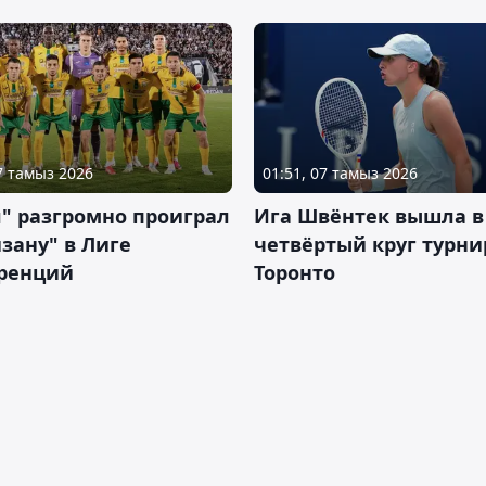
07 тамыз 2026
01:51, 07 тамыз 2026
" разгромно проиграл
Ига Швёнтек вышла в
зану" в Лиге
четвёртый круг турни
ренций
Торонто