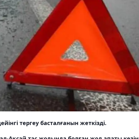
йінгі тергеу басталғанын жеткізді.
ал-Ақсай тас жолында болған жол апаты кезі