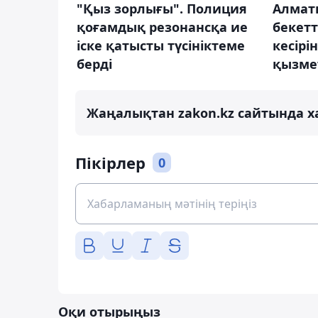
"Қыз зорлығы". Полиция
Алмат
қоғамдық резонансқа ие
бекетт
іске қатысты түсініктеме
кесірі
берді
қызме
Жаңалықтан zakon.kz сайтында х
Пікірлер
0
Оқи отырыңыз