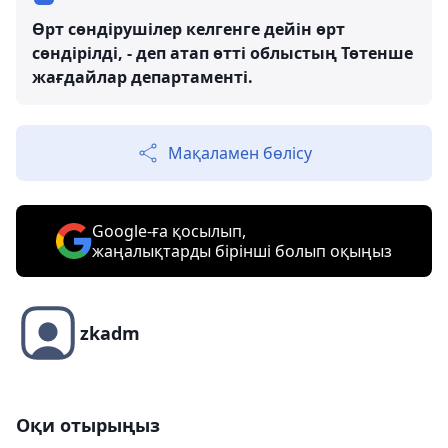
Өрт сөндірушілер келгенге дейін өрт
сөндірілді, - деп атап өтті облыстың Төтенше
жағдайлар департаменті.
Мақаламен бөлісу
Google-ға қосылып,
жаңалықтарды бірінші болып оқыңыз
zkadm
Оқи отырыңыз