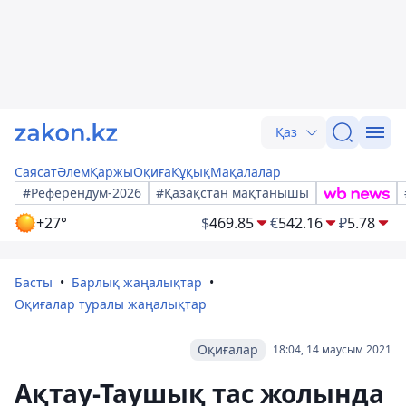
Қаз
Саясат
Әлем
Қаржы
Оқиға
Құқық
Мақалалар
#Референдум-2026
#Қазақстан мақтанышы
+27°
$
469.85
€
542.16
₽
5.78
Басты
Барлық жаңалықтар
Оқиғалар туралы жаңалықтар
Оқиғалар
18:04, 14 маусым 2021
Ақтау-Таушық тас жолында