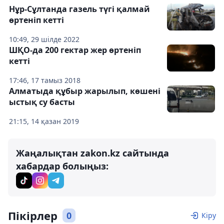
Нұр-Сұлтанда газель түгі қалмай
өртеніп кетті
10:49, 29 шілде 2022
ШҚО-да 200 гектар жер өртеніп
кетті
17:46, 17 тамыз 2018
Алматыда құбыр жарылып, көшені
ыстық су басты
21:15, 14 қазан 2019
Жаңалықтан zakon.kz сайтында
хабардар болыңыз:
Пікірлер
0
Кіру