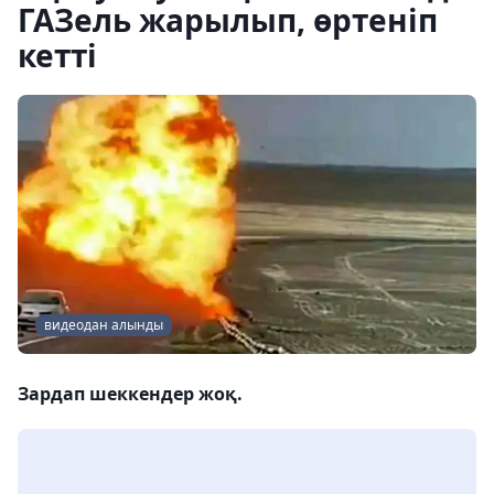
ГАЗель жарылып, өртеніп
кетті
видеодан алынды
Зардап шеккендер жоқ.