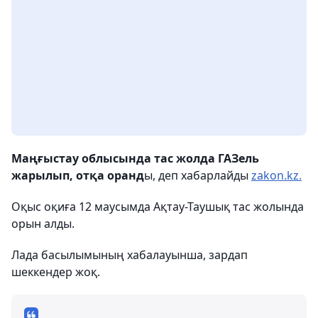
Маңғыстау облысында тас жолда ГАЗель
жарылып, отқа оранд
ы, деп хабарлайды
zakon.kz.
Оқыс оқиға 12 маусымда Ақтау-Таушық тас жолында
орын алды.
Лада басылымының хабалауынша, зардап
шеккендер жоқ.