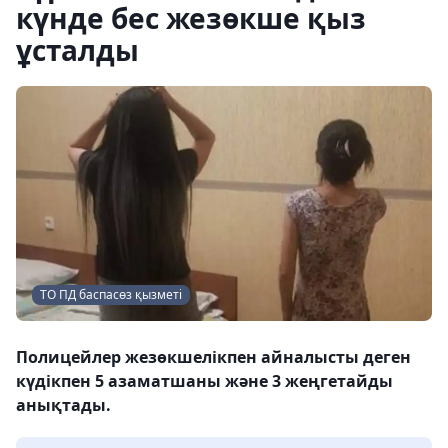
күнде бес жезөкше қыз
ұсталды
ТО ПД баспасөз қызметі
Полицейлер жезөкшелікпен айналысты деген
күдікпен 5 азаматшаны және 3 жеңгетайды
анықтады.