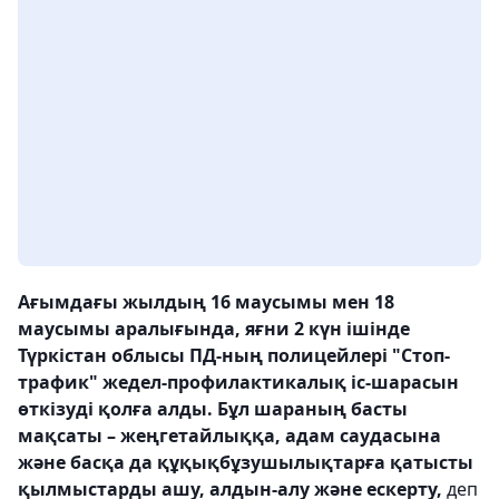
Ағымдағы жылдың 16 маусымы мен 18
маусымы аралығында, яғни 2 күн ішінде
Түркістан облысы ПД-ның полицейлері "Стоп-
трафик" жедел-профилактикалық іс-шарасын
өткізуді қолға алды. Бұл шараның басты
мақсаты – жеңгетайлыққа, адам саудасына
және басқа да құқықбұзушылықтарға қатысты
қылмыстарды ашу, алдын-алу және ескерту,
деп