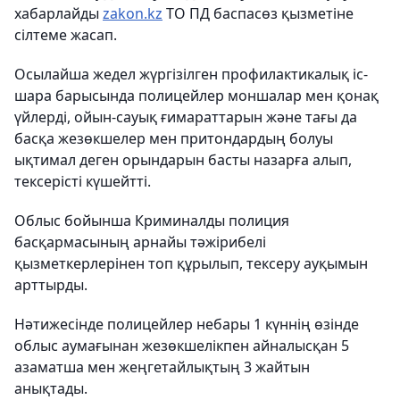
хабарлайды
zakon.kz
ТО ПД баспасөз қызметіне
сілтеме жасап.
Осылайша жедел жүргізілген профилактикалық іс-
шара барысында полицейлер моншалар мен қонақ
үйлерді, ойын-сауық ғимараттарын және тағы да
басқа жезөкшелер мен притондардың болуы
ықтимал деген орындарын басты назарға алып,
тексерісті күшейтті.
Облыс бойынша Криминалды полиция
басқармасының арнайы тәжірибелі
қызметкерлерінен топ құрылып, тексеру ауқымын
арттырды.
Нәтижесінде полицейлер небары 1 күннің өзінде
облыс аумағынан жезөкшелікпен айналысқан 5
азаматша мен жеңгетайлықтың 3 жайтын
анықтады.