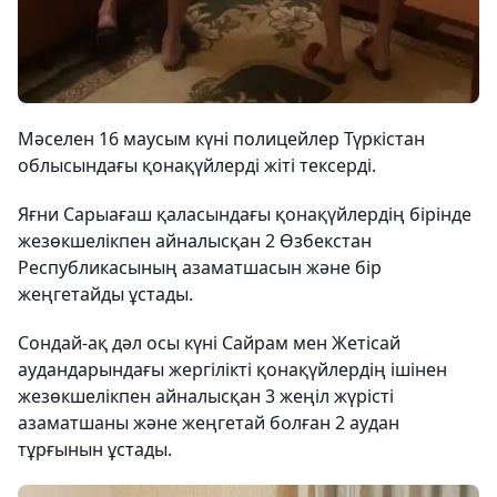
Мәселен 16 маусым күні полицейлер Түркістан
облысындағы қонақүйлерді жіті тексерді.
Яғни Сарыағаш қаласындағы қонақүйлердің бірінде
жезөкшелікпен айналысқан 2 Өзбекстан
Республикасының азаматшасын және бір
жеңгетайды ұстады.
Сондай-ақ дәл осы күні Сайрам мен Жетісай
аудандарындағы жергілікті қонақүйлердің ішінен
жезөкшелікпен айналысқан 3 жеңіл жүрісті
азаматшаны және жеңгетай болған 2 аудан
тұрғынын ұстады.