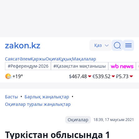
Қаз
Саясат
Әлем
Қаржы
Оқиға
Құқық
Мақалалар
#Референдум-2026
#Қазақстан мақтанышы
+19°
$
467.48
€
539.52
₽
5.73
Басты
Барлық жаңалықтар
Оқиғалар туралы жаңалықтар
Оқиғалар
18:39, 17 маусым 2021
Түркістан облысында 1