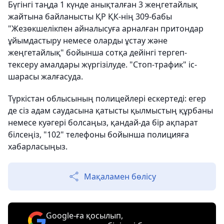
Бүгінгі таңда 1 күнде анықталған 3 жеңгетайлық
жайтына байланысты ҚР ҚК-нің 309-бабы
"Жезөкшелiкпен айналысуға арналған притондар
ұйымдастыру немесе оларды ұстау және
жеңгетайлық" бойынша сотқа дейінгі тергеп-
тексеру амалдары жүргізілуде. "Стоп-трафик" іс-
шарасы жалғасуда.
Түркістан облысының полицейлері ескертеді: егер
де сіз адам саудасына қатысты қылмыстың құрбаны
немесе куәгері болсаңыз, қандай-да бір ақпарат
білсеңіз, "102" телефоны бойынша полицияға
хабарласыңыз.
Мақаламен бөлісу
Google-ға қосылып,