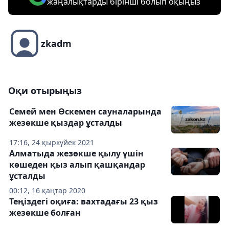
жаңалықтарды бірінші болып оқыңыз
zkadm
Оқи отырыңыз
Семей мен Өскемен сауналарында
жезөкше қыздар ұсталды
17:16, 24 қыркүйек 2021
Алматыда жезөкше қылу үшін
көшеден қыз алып қашқандар
ұсталды
00:12, 16 қаңтар 2020
Теңіздегі оқиға: вахтадағы 23 қыз
жезөкше болған