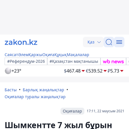
Қаз
Саясат
Әлем
Қаржы
Оқиға
Құқық
Мақалалар
#Референдум-2026
#Қазақстан мақтанышы
+23°
$
467.48
€
539.52
₽
5.73
Басты
Барлық жаңалықтар
Оқиғалар туралы жаңалықтар
Оқиғалар
17:11, 22 маусым 2021
Шымкентте 7 жыл бұрын