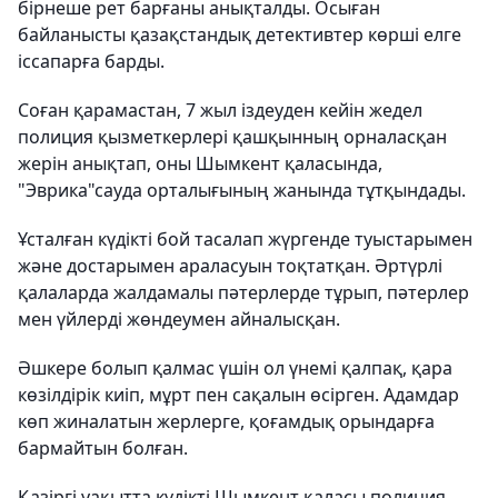
бірнеше рет барғаны анықталды. Осыған
байланысты қазақстандық детективтер көрші елге
іссапарға барды.
Соған қарамастан, 7 жыл іздеуден кейін жедел
полиция қызметкерлері қашқынның орналасқан
жерін анықтап, оны Шымкент қаласында,
"Эврика"сауда орталығының жанында тұтқындады.
Ұсталған күдікті бой тасалап жүргенде туыстарымен
және достарымен араласуын тоқтатқан. Әртүрлі
қалаларда жалдамалы пәтерлерде тұрып, пәтерлер
мен үйлерді жөндеумен айналысқан.
Әшкере болып қалмас үшін ол үнемі қалпақ, қара
көзілдірік киіп, мұрт пен сақалын өсірген. Адамдар
көп жиналатын жерлерге, қоғамдық орындарға
бармайтын болған.
Қазіргі уақытта күдікті Шымкент қаласы полиция