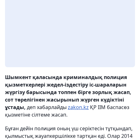
Шымкент қаласында криминалдық полиция
қызметкерлері жедел-іздестіру іс-шараларын
жүргізу барысында топпен бірге зорлық жасап,
сот төрелігінен жасырынып жүрген күдіктіні
ұстады,
деп хабарлайды
zakon.kz
ҚР ІІМ баспасөз
қызметіне сілтеме жасап.
Бұған дейін полиция оның үш серіктесін тұтқындап,
қылмыстық жауапкершілікке тартқан еді. Олар 2014