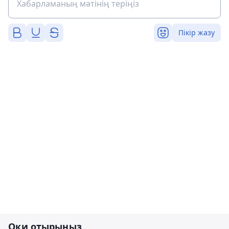
Пікір жазу
Оқи отырыңыз