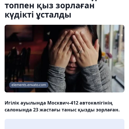
топпен қыз зорлаған
күдікті ұсталды
elements.envato.com
Игілік ауылында Москвич-412 автокөлігінің
салонында 23 жастағы таныс қызды зорлаған.