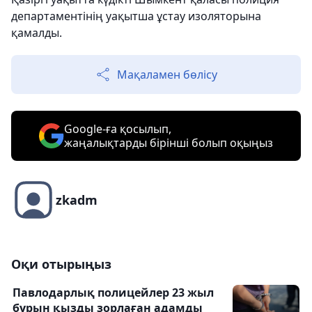
департаментінің уақытша ұстау изоляторына
қамалды.
Мақаламен бөлісу
Google-ға қосылып,
жаңалықтарды бірінші болып оқыңыз
zkadm
Оқи отырыңыз
Павлодарлық полицейлер 23 жыл
бұрын қызды зорлаған адамды