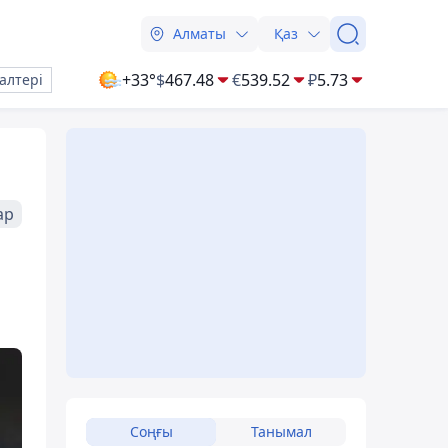
Алматы
Қаз
+33°
$
467.48
€
539.52
₽
5.73
алтері
ар
Соңғы
Танымал