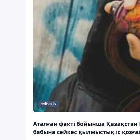
polisia.kz
Аталған факті бойынша Қазақстан 
бабына сәйкес қылмыстық іс қозға