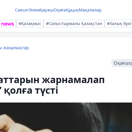
Саясат
Әлем
Қаржы
Оқиға
Құқық
Мақалалар
#Қазақмыс
#Салыстырмалы Қазақстан
#Халық бухг
лы жаңалықтар
Оқиғал
 заттарын жарнамалап
 қолға түсті