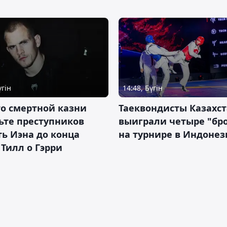
үгін
14:48, Бүгін
о смертной казни
Таеквондисты Казахс
ьте преступников
выиграли четыре "бр
ь Иэна до конца
на турнире в Индоне
 Тилл о Гэрри