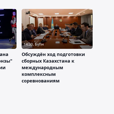
14:30, Бүгін
тана
Обсуждён ход подготовки
онзы"
сборных Казахстана к
зии
международным
комплексным
соревнованиям