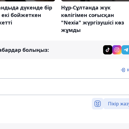
ндыда дүкенде бір
Нұр-Сұлтанда жүк
 екі бойжеткен
көлігімен соғысқан
кетті
"Nexia" жүргізушісі көз
жұмды
абардар болыңыз:
Пікір жаз