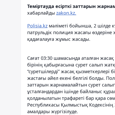
Теміртауда есірткі заттарын жарнам
хабарлайды
zakon.kz.
Polisia.kz
мәліметі бойынша, 2 шілде 
патрульдік полиция жасағы өздеріне ж
қадағалауға жұмыс жасады.
Сағат 03:30 шамасында аталған жасақ
бірінің қабырғасына сурет салып жатқ
“суретшілерді” жасақ қызметкерлері б
жастағы әйел екені белгілі болды. По
заттарын жарнамалайтын сурет салы
ұсталғандардан ішінде байланыс құра
қолданылатын трафареті бар қара сөм
Республикасы Қылмыстық Кодексінің 2
амалдары жүргізілуде.