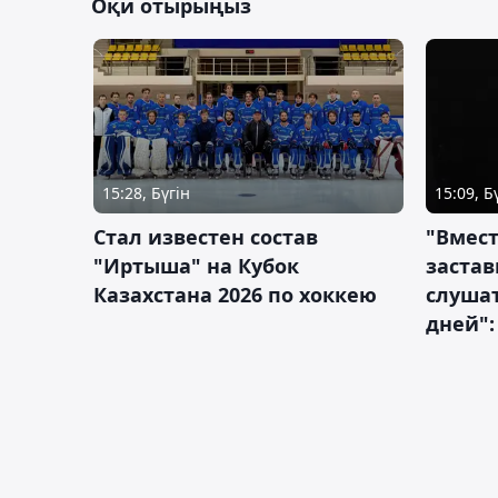
Оқи отырыңыз
15:28, Бүгін
15:09, Б
Стал известен состав
"Вмест
"Иртыша" на Кубок
застав
Казахстана 2026 по хоккею
слушат
дней":