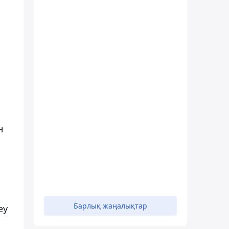
н
н
Барлық жаңалықтар
еу