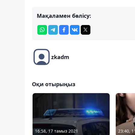
Мақаламен бөлісу:
zkadm
Оқи отырыңыз
16:58, 17 тамыз 2021
23:40, 