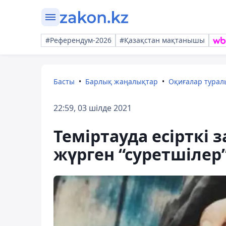
#Референдум-2026
#Қазақстан мақтанышы
Басты
Барлық жаңалықтар
Оқиғалар тура
22:59, 03 шілде 2021
Теміртауда есірткі
жүрген “суретшілер”