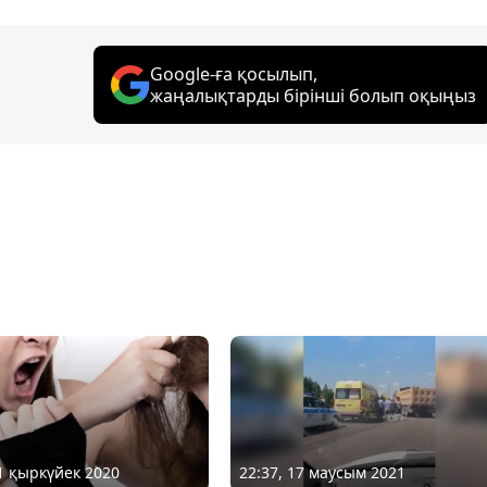
Google-ға қосылып,
жаңалықтарды бірінші болып оқыңыз
11 қыркүйек 2020
22:37, 17 маусым 2021