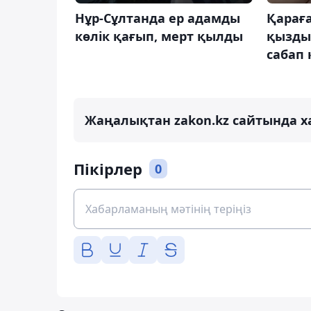
Нұр-Сұлтанда ер адамды
Қараға
көлік қағып, мерт қылды
қызды
сабап 
Жаңалықтан zakon.kz сайтында х
Пікірлер
0