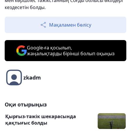
мен көршілес Тәжікстанның Соғды облысы өкілдері
кездесетін болды.
Мақаламен бөлісу
Google-ға қосылып,
жаңалықтарды бірінші болып оқыңыз
zkadm
Оқи отырыңыз
Қырғыз-тәжік шекарасында
қақтығыс болды