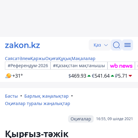
Қаз
Саясат
Әлем
Қаржы
Оқиға
Құқық
Мақалалар
#Референдум-2026
#Қазақстан мақтанышы
+31°
$
469.93
€
541.64
₽
5.71
Басты
Барлық жаңалықтар
Оқиғалар туралы жаңалықтар
Оқиғалар
16:55, 09 шілде 2021
Қырғыз-тәжік