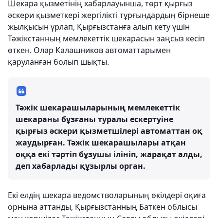
Шекара қызметінің хабарлауынша, төрт қырғыз
әскери қызметкері жергілікті тұрғындардың бірнеше
жылқысын ұрлап, Қырғызстанға алып кету үшін
Тәжікстанның мемлекеттік шекарасын заңсыз кесіп
өткен. Олар Калашников автоматтарымен
қаруланған болып шықты.
Тәжік шекарашыларының мемлекеттік
шекараны бұзғаны туралы ескертуіне
қырғыз әскери қызметшілері автоматтан оқ
жаудырған. Тәжік шекарашылары атқан
оққа екі тәртіп бұзушы ілініп, жарақат алды,
деп хабарлады құзырлы орган.
Екі елдің шекара ведомстволарының өкілдері оқиға
орнына аттанды, Қырғызстанның Баткен облысы