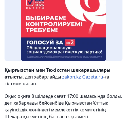
Қырғызстан мен Тәжікстан шекарашылары
атысты
, деп хабарлайды
zakon.kz
Gazeta.ru
-ға
сілтеме жасап.
Оқыс оқиға 8 шілдеде сағат 17:00 шамасында болды,
деп хабарлады бейсенбіде Қырғызстан Ұлттық
қауіпсіздік жөніндегі мемлекеттік комитетінің
Шекара қызметінің баспасөз қызметі.