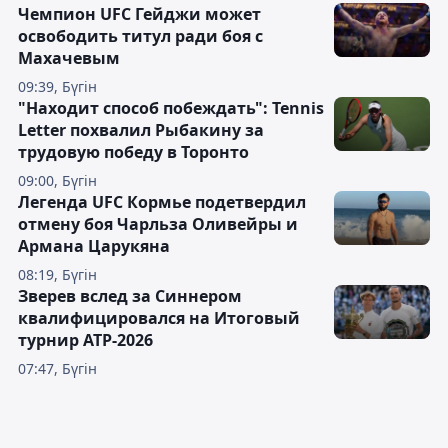
Чемпион UFC Гейджи может
освободить титул ради боя с
Махачевым
09:39, Бүгін
"Находит способ побеждать": Tennis
Letter похвалил Рыбакину за
трудовую победу в Торонто
09:00, Бүгін
Легенда UFC Кормье подетвердил
отмену боя Чарльза Оливейры и
Армана Царукяна
08:19, Бүгін
Зверев вслед за Синнером
квалифицировался на Итоговый
турнир ATP-2026
07:47, Бүгін