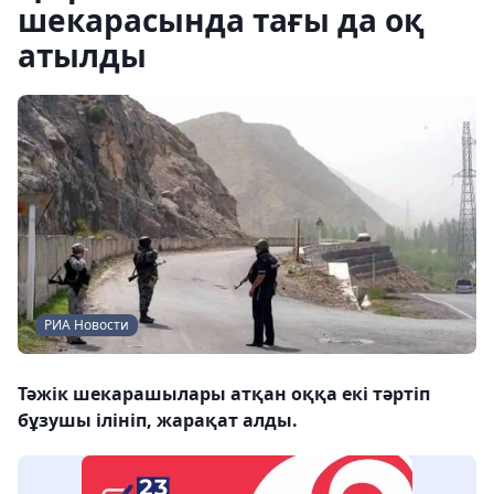
шекарасында тағы да оқ
атылды
РИА Новости
Тәжік шекарашылары атқан оққа екі тәртіп
бұзушы ілініп, жарақат алды.