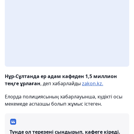
Нұр-Сұлтанда ер адам кафеден 1,5 миллион
теңге ұрлаған
, деп хабарлайды
zakon.kz.
Елорда полициясының хабарлауынша, күдікті осы
мекемеде аспазшы болып жұмыс істеген.
Түнде ол терезені сындырып, кафеге кіреді.