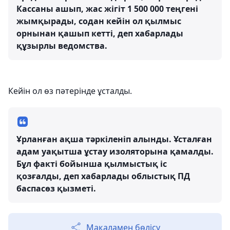
Кассаны ашып, жас жігіт 1 500 000 теңгені
жымқырады, содан кейін ол қылмыс
орнынан қашып кетті, деп хабарлады
құзырлы ведомства.
Кейін ол өз пәтерінде ұсталды.
Ұрланған ақша тәркіленіп алынды. Ұсталған
адам уақытша ұстау изоляторына қамалды.
Бұл факті бойынша қылмыстық іс
қозғалды, деп хабарлады облыстық ПД
баспасөз қызметі.
Мақаламен бөлісу