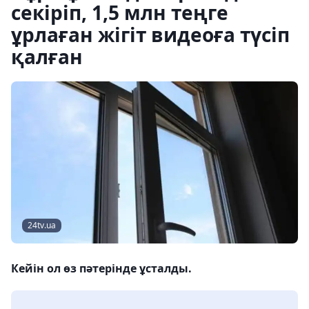
секіріп, 1,5 млн теңге
ұрлаған жігіт видеоға түсіп
қалған
24tv.ua
Кейін ол өз пәтерінде ұсталды.