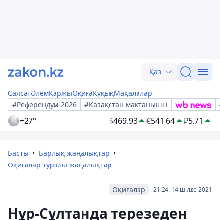
Қаз
Саясат
Әлем
Қаржы
Оқиға
Құқық
Мақалалар
#Референдум-2026
#Қазақстан мақтанышы
+27°
$
469.93
€
541.64
₽
5.71
Басты
Барлық жаңалықтар
Оқиғалар туралы жаңалықтар
Оқиғалар
21:24, 14 шілде 2021
Нұр-Сұлтанда терезеден