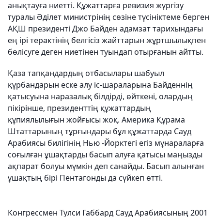
анықтауға ниетті. Құжаттарға ревизия жүргізу
туралы Әділет министрінің сөзіне түсініктеме берген
АҚШ президенті Джо Байден
адамзат тарихындағы
ең ірі терактінің белгісіз жайттарын жұртшылықпен
бөлісуге деген ниетінен туындап отырғанын айтты.
Қаза тапқандардың отбасылары
шабуыл
құрбандарын еске алу іс-шараларына
Байденнің
қатысуына наразалық білдірді, өйткені, олардың
пікірінше, президенттің құжаттардың
құпиялылығын жойғысы жоқ. Америка Құрама
Штаттарының тұрғындары бұл құжаттарда Сауд
Арабиясы билігінің Нью -Йорктегі егіз мұнараларға
соғылған ұшақтарды басып алуға қатысы маңызды
ақпарат болуы мүмкін деп санайды. Басып алынған
ұшақтың бірі Пентагонды да сүйкеп өтті.
Конгрессмен Тулси Габбард Сауд Арабиясының 2001