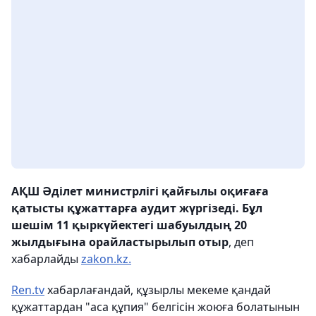
АҚШ Әділет министрлігі қайғылы оқиғаға
қатысты құжаттарға аудит жүргізеді. Бұл
шешім 11 қыркүйектегі шабуылдың 20
жылдығына орайластырылып отыр
, деп
хабарлайды
zakon.kz.
Ren.tv
хабарлағандай, құзырлы мекеме қандай
құжаттардан "аса құпия" белгісін жоюға болатынын