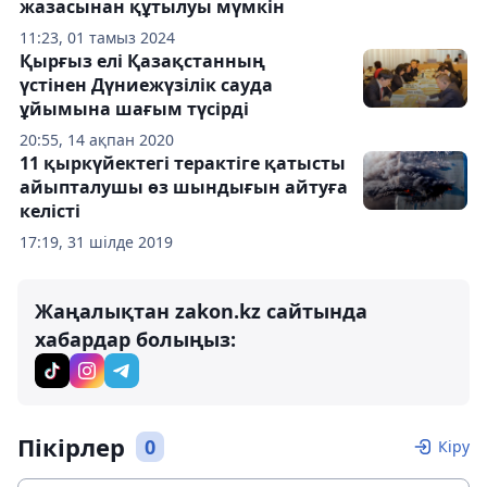
жазасынан құтылуы мүмкін
11:23, 01 тамыз 2024
Қырғыз елі Қазақстанның
үстінен Дүниежүзілік сауда
ұйымына шағым түсірді
20:55, 14 ақпан 2020
11 қыркүйектегі терактіге қатысты
айыпталушы өз шындығын айтуға
келісті
17:19, 31 шілде 2019
Жаңалықтан zakon.kz сайтында
хабардар болыңыз:
Пікірлер
0
Кіру