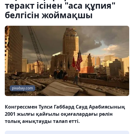
теракт ісінен "аса құпия"
белгісін жоймақшы
pixabay.com
Конгрессмен Тулси Габбард Сауд Арабиясының
2001 жылғы қайғылы оқиғалардағы рөлін
толық анықтауды талап етті.