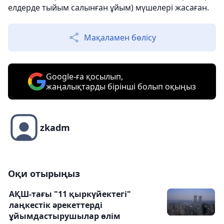
елдерде тыйым салынған ұйым) мүшелері жасаған.
Мақаламен бөлісу
Google-ға қосылып,
жаңалықтарды бірінші болып оқыңыз
zkadm
Оқи отырыңыз
АҚШ-тағы "11 қыркүйектегі"
лаңкестік әрекеттерді
ұйымдастырушылар өлім