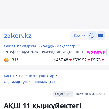
Қаз
Саясат
Әлем
Қаржы
Оқиға
Құқық
Мақалалар
#Референдум-2026
#Қазақстан мақтанышы
+31°
$
467.48
€
539.52
₽
5.73
Басты
Барлық жаңалықтар
Оқиғалар туралы жаңалықтар
Оқиғалар
16:59, 10 тамыз 2021
АҚШ 11 қыркүйектегі