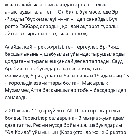
жылғы қайғылы оқиғалардағы рөлін толық
анықтауды талап етті. Ол билік бұл мәселеде Эр
-Риядты "бүркемелеуі мүмкін" деп санайды. Бұл
ретте Габбард олардың қандай ақпарат туралы
айтып отырғанын нақтылаған жоқ.
Алайда, кейінірек жүргізілген тергеулер Эр-Рияд
басшылығының шабуылды ұйымдастырушыларды
қолдағаны туралы ешқандай дәлел таппады. Сауд
Арабиясы шабуылдарға қатысы жоқтығын
мәлімдеді, бірақ ұшақты басып алған 19 адамның 15
-і корольдік азаматтары болған. Мысырлық
Мұхаммед Атта басқыншылар тобын басқарды деп
саналады.
2001 жылы 11 қыркүйекте АҚШ -та төрт жарылыс
болды. Терактілер салдарынан 3 мыңға жуық адам
қаза тапты. Ресми нұсқа бойынша, шабуылдарды
"Әл-Каида" ұйымының (Қазақстанда және бірқатар