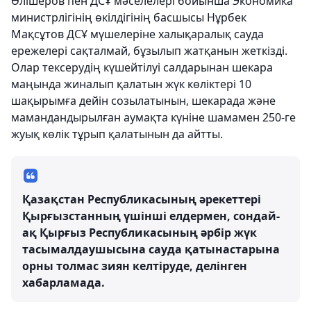
Әлішеров пен ДСҰ мәселелері бойынша Экономика
министрлігінің өкілдігінің басшысы Нұрбек
Мақсұтов ДСҰ мүшелеріне халықаралық сауда
ережелері сақталмай, бұзылып жатқанын жеткізді.
Олар тексерудің күшейтілуі салдарынан шекара
маңында жиналып қалатын жүк көліктері 10
шақырымға дейін созылатынын, шекарада және
мамандандырылған аумақта күніне шамамен 250-ге
жуық көлік тұрып қалатынын да айтты.
Қазақстан Республикасының әрекеттері
Қырғызстанның үшінші елдермен, сондай-
ақ Қырғыз Республикасының әрбір жүк
тасымалдаушысына сауда қатынастарына
орны толмас зиян келтіруде, делінген
хабарламада.