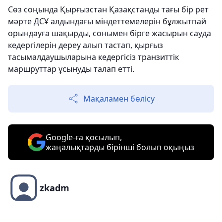
Сөз соңында Қырғызстан Қазақстанды тағы бір рет
мәрте ДСҰ алдындағы міндеттемелерін бұлжытпай
орындауға шақырды, сонымен бірге жасырын сауда
кедергілерін дереу алып тастап, қырғыз
тасымалдаушыларына кедергісіз транзиттік
маршруттар ұсынуды талап етті.
Мақаламен бөлісу
Google-ға қосылып,
жаңалықтарды бірінші болып оқыңыз
zkadm