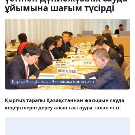
ұйымына шағым түсірді
Қырғыз Республикасы Экономика министрлігі
Қырғыз тарапы Қазақстаннан жасырын сауда
кедергілерін дереу алып тастауды талап етті.