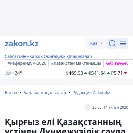
Қаз
Саясат
Әлем
Қаржы
Оқиға
Құқық
Мақалалар
#Референдум-2026
#Қазақстан мақтанышы
+24°
$
469.93
€
541.64
₽
5.71
Басты
Барлық жаңалықтар
Редакция Zakon.kz
20:55, 14 ақпан 2020
Қырғыз елі Қазақстанның
үстінен Дүниежүзілік сауда