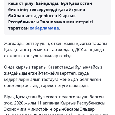
кешіктірілуі байқалды. Бұл Қазақстан
билігінің тексерулерді қатайтуына
байланысты, делінген Қырғыз
Республикасы Экономика министрлігі
таратқан
хабарламада
.
Жағдайды реттеу үшін, өткен жылы қырғыз тарапы
Қазақстанға ресми хаттар жолдап, ДСҰ алаңында
екіжақты консультациялар өткізді.
Онда қырғыз тарапы Қазақстанды бұл ыңғайсыз
жағдайыды егжей-тегжейлі зерттеп, сауда
кедергілерін алып тастауға және ДСҰ белгілеген
ережелер аясында әрекет етуге шақырды.
Бірақ Қазақстан бұл ескертпелерге жауап берген
жоқ. 2020 жылы 11 ақпанда Қырғыз Республикасы
Экономика министрінің орынбасары Эльдар