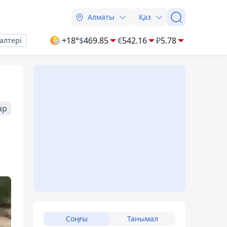
Алматы
Қаз
+18°
$
469.85
€
542.16
₽
5.78
алтері
ар
Соңғы
Танымал