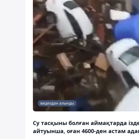
видеодан алынды
Су тасқыны болған аймақтарда ізд
айтуынша, оған 4600-ден астам ад