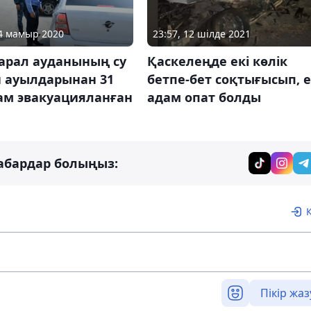
04 мамыр 2020
23:57, 12 шілде 2021
арал ауданының су
Қаскелеңде екі көлік
н ауылдарынан 31
бетпе-бет соқтығысып, е
ам эвакуацияланған
адам опат болды
абардар болыңыз:
Пікір жаз