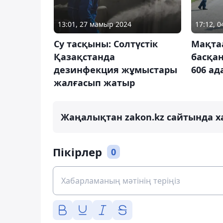
13:01, 27 мамыр 2024
17:12, 
Су тасқыны: Солтүстік
Мақта
Қазақстанда
басқа
дезинфекция жұмыстары
606 ад
жалғасып жатыр
Жаңалықтан zakon.kz сайтында х
Пікірлер
0