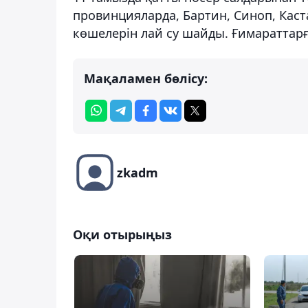
провинцияларда, Бартин, Синоп, Каст
көшелерін лай су шайды. Ғимараттарғ
Мақаламен бөлісу:
zkadm
Оқи отырыңыз