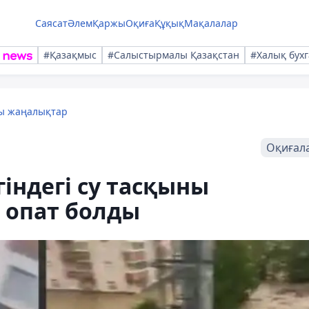
Саясат
Әлем
Қаржы
Оқиға
Құқық
Мақалалар
#Қазақмыс
#Салыстырмалы Қазақстан
#Халық бухг
лы жаңалықтар
Оқиғал
індегі су тасқыны
 опат болды