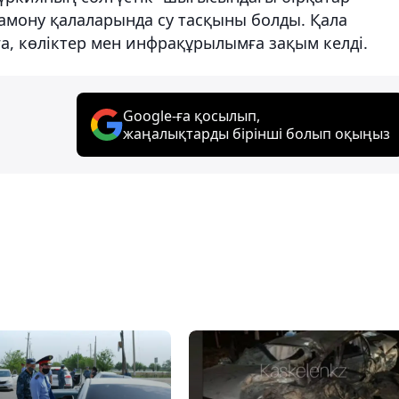
амону қалаларында су тасқыны болды. Қала
а, көліктер мен инфрақұрылымға зақым келді.
Google-ға қосылып,
жаңалықтарды бірінші болып оқыңыз