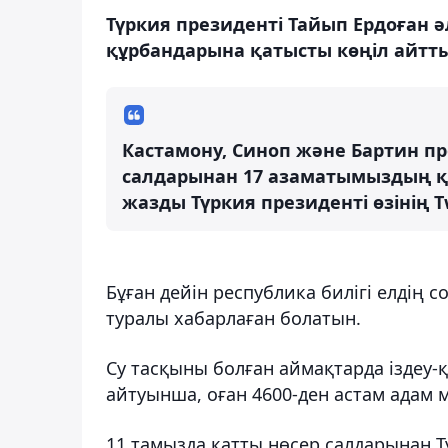
Түркия президенті Тайып Ердоған 
құрбандарына қатысты көңіл айтт
Кастамону, Синоп және Бартин п
салдарынан 17 азаматымыздың қ
жазды Түркия президенті өзінің T
Бұған дейін республика билігі елдің с
туралы хабарлаған болатын.
Су тасқыны болған аймақтарда іздеу-
айтуынша, оған 4600-ден астам адам 
11 тамызда қатты нөсер салдарынан 