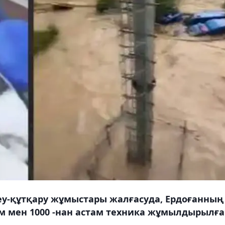
еу-құтқару жұмыстары жалғасуда, Ердоғанның
ам мен 1000 -нан астам техника жұмылдырылға