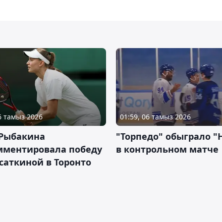
06 тамыз 2026
01:59, 06 тамыз 2026
 Рыбакина
"Торпедо" обыграло "
мментировала победу
в контрольном матче
саткиной в Торонто