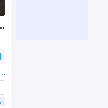
кі
Кіру
у