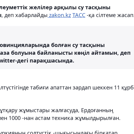
әлеуметтік желілер арқылы су тасқыны
ы
, деп хабарлайды
zakon.kz
ТАСС
-қа сілтеме жасап
ровинцияларында болған су тасқыны
аза болуына байланысты көңіл айтамын, деп
witter-дегі парақшасында.
олтүстігінде табиғи апаттан зардап шеккен 11 құр
құтқару жұмыстары жалғасуда, Ердоғанның
мен 1000 -нан астам техника жұмылдырылған.
Түркияның солтүстік -шығысындағы бірқатар