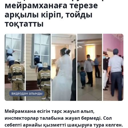
мейрамханаға терезе
арқылы кіріп, тойды
тоқтатты
видеодан алынды
Мейрамхана есігін тарс жауып алып,
инспекторлар талабына жауап бермеді. Сол
себепті арнайы қызметті шақыруға тура келген.