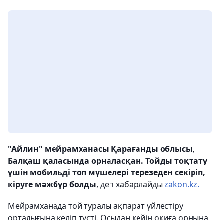
"Айлин" мейрамханасы Қарағанды ​​облысы,
Балқаш қаласында орналасқан. Тойды тоқтату
үшін мобильді топ мүшелері терезеден секіріп,
кіруге мәжбүр болды
, деп хабарлайды
zakon.kz.
Мейрамханада той туралы ақпарат үйлестіру
орталығына келіп түсті. Осыдан кейін оқиға орнына