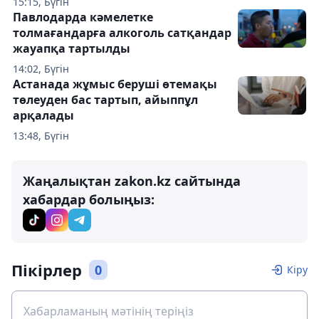
15:15, Бүгін
Павлодарда кәмелетке
толмағандарға алкоголь сатқандар
жауапқа тартылды
14:02, Бүгін
Астанада жұмыс беруші өтемақы
төлеуден бас тартып, айыппұл
арқалады
13:48, Бүгін
Жаңалықтан zakon.kz сайтында
хабардар болыңыз:
Пікірлер
0
Кіру