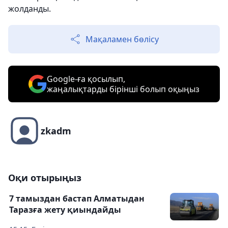
жолданды.
Мақаламен бөлісу
Google-ға қосылып,
жаңалықтарды бірінші болып оқыңыз
zkadm
Оқи отырыңыз
7 тамыздан бастап Алматыдан
Таразға жету қиындайды