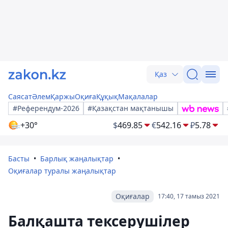
Қаз
Саясат
Әлем
Қаржы
Оқиға
Құқық
Мақалалар
#Референдум-2026
#Қазақстан мақтанышы
+30°
$
469.85
€
542.16
₽
5.78
Басты
Барлық жаңалықтар
Оқиғалар туралы жаңалықтар
Оқиғалар
17:40, 17 тамыз 2021
Балқашта тексерушілер