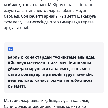
мобильді топ аттанды. Мейрамхана есігін тарс
жауып алып, инспекторлар талабына жауап
бермеді. Сол себепті арнайы қызметті шақыруға
тура келді. Нәтижесінде олар ғимаратқа терезе
арқылы кірді.
Барлық қонақтардан түсініктеме алынды.
Айыппұл мекеменің иесі мен іс -шараны
ұйымдастырушыға ғана емес, сонымен
қатар қонақтарға да келіп тұруы мүмкін, -
деді Балқаш қаласы әкімдігінің баспасөз
қызметі.
Материалдар шешім қабылдау үшін қалалық
Санитарлық-эпидемиологиялық комитетке