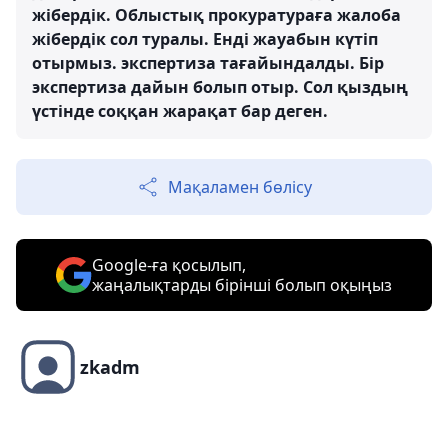
жібердік. Облыстық прокуратураға жалоба
жібердік сол туралы. Енді жауабын күтіп
отырмыз. экспертиза тағайындалды. Бір
экспертиза дайын болып отыр. Сол қыздың
үстінде соққан жарақат бар деген.
Мақаламен бөлісу
Google-ға қосылып,
жаңалықтарды бірінші болып оқыңыз
zkadm