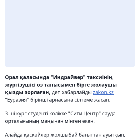
Орал қаласында "Индрайвер" таксиінің
жүргізушісі өз танысымен бірге жолаушы
қызды зорлаған,
деп хабарлайды
zakon.kz
"Еуразия" бірінші арнасына сілтеме жасап.
3-ші курс студенті көлікке "Сити Центр" сауда
орталығының маңынан мінген екен.
Алайда қаскөйлер жолшыбай бағыттан ауытқып,