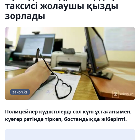
таксисі жолаушы қызды
зорлады
zakon.kz
Полицейлер күдіктілерді сол күні ұстағанымен,
куәгер ретінде тіркеп, бостандыққа жіберіпті.