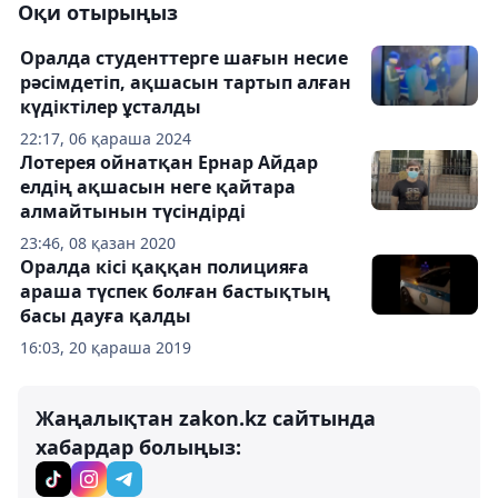
Оқи отырыңыз
Оралда студенттерге шағын несие
рәсімдетіп, ақшасын тартып алған
күдіктілер ұсталды
22:17, 06 қараша 2024
Лотерея ойнатқан Ернар Айдар
елдің ақшасын неге қайтара
алмайтынын түсіндірді
23:46, 08 қазан 2020
Оралда кісі қаққан полицияға
араша түспек болған бастықтың
басы дауға қалды
16:03, 20 қараша 2019
Жаңалықтан zakon.kz сайтында
хабардар болыңыз: