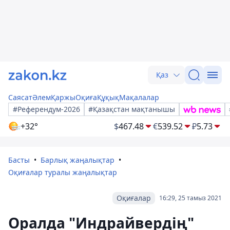
Қаз
Саясат
Әлем
Қаржы
Оқиға
Құқық
Мақалалар
#Референдум-2026
#Қазақстан мақтанышы
+32°
$
467.48
€
539.52
₽
5.73
Басты
Барлық жаңалықтар
Оқиғалар туралы жаңалықтар
Оқиғалар
16:29, 25 тамыз 2021
Оралда "Индрайвердің"