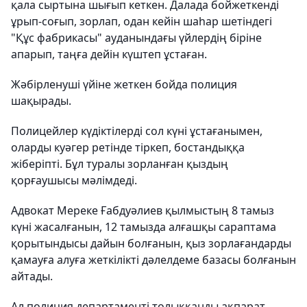
қала сыртына шығып кеткен. Далада бойжеткенді
ұрып-соғып, зорлап, одан кейін шаһар шетіндегі
"Құс фабрикасы" ауданындағы үйлердің біріне
апарып, таңға дейін күштеп ұстаған.
Жәбірленуші үйіне жеткен бойда полиция
шақырады.
Полицейлер күдіктілерді сол күні ұстағанымен,
оларды куәгер ретінде тіркеп, бостандыққа
жіберіпті. Бұл туралы зорланған қыздың
қорғаушысы мәлімдеді.
Адвокат Мереке Ғабдуәлиев қылмыстың 8 тамыз
күні жасалғанын, 12 тамызда алғашқы сараптама
қорытындысы дайын болғанын, қыз зорлағандарды
қамауға алуға жеткілікті дәлелдеме базасы болғанын
айтады.
Ал полиция департаменті толыққанды ақпарат