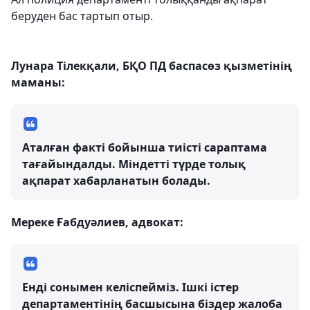
беруден бас тартып отыр.
Лунара Тілекқали, БҚО ПД баспасөз қызметінің
маманы:
Аталған факті бойынша тиісті сараптама
тағайындалды. Міндетті түрде толық
ақпарат хабарланатын болады.
Мереке Ғабдуәлиев, адвокат:
Енді сонымен келіспейміз. Ішкі істер
департаментінің басшысына біздер жалоба