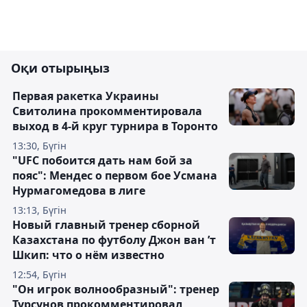
Оқи отырыңыз
Первая ракетка Украины
Свитолина прокомментировала
выход в 4-й круг турнира в Торонто
13:30, Бүгін
"UFC побоится дать нам бой за
пояс": Мендес о первом бое Усмана
Нурмагомедова в лиге
13:13, Бүгін
Новый главный тренер сборной
Казахстана по футболу Джон ван ’т
Шкип: что о нём известно
12:54, Бүгін
"Он игрок волнообразный": тренер
Турсунов прокомментировал