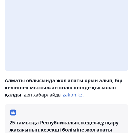
Алматы облысында жол апаты орын алып, бір
келіншек мыжылған көлік ішінде қысылып
қалды
, деп хабарлайды
zakon.kz.
25 тамызда Республикалық жедел-құтқару
жасағының кезекші бөліміне жол апаты