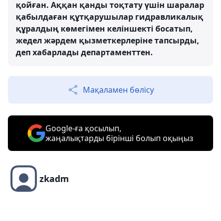
қойған. Аққан қанды тоқтату үшін шаралар
қабылдаған құтқарушылар гидравликалық
құралдың көмегімен келіншекті босатып,
жедел жәрдем қызметкерлеріне тапсырды,
деп хабарлады департаменттен.
Мақаламен бөлісу
Google-ға қосылып,
жаңалықтарды бірінші болып оқыңыз
zkadm