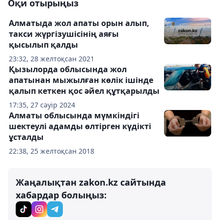
Оқи отырыңыз
Алматыда жол апаты орын алып,
такси жүргізушісінің аяғы
қысылып қалды
23:32, 28 желтоқсан 2021
Қызылорда облысында жол
апатынан мыжылған көлік ішінде
қалып кеткен қос әйел құтқарылды
17:35, 27 сәуір 2024
Алматы облысында мүмкіндігі
шектеулі адамды өлтірген күдікті
ұсталды
22:38, 25 желтоқсан 2018
Жаңалықтан zakon.kz сайтында
хабардар болыңыз: