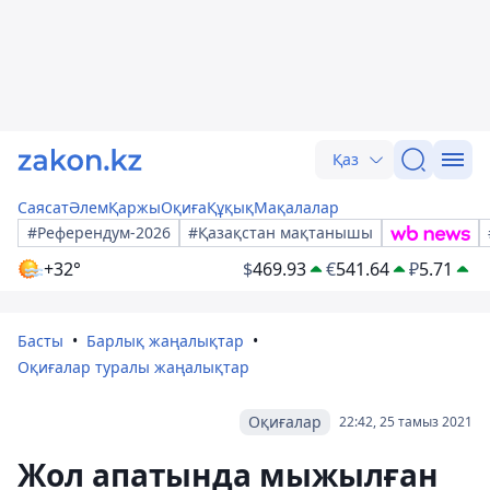
Қаз
Саясат
Әлем
Қаржы
Оқиға
Құқық
Мақалалар
#Референдум-2026
#Қазақстан мақтанышы
+32°
$
469.93
€
541.64
₽
5.71
Басты
Барлық жаңалықтар
Оқиғалар туралы жаңалықтар
Оқиғалар
22:42, 25 тамыз 2021
Жол апатында мыжылған