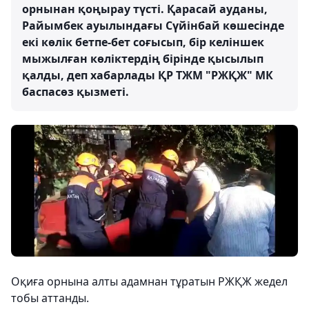
орнынан қоңырау түсті. Қарасай ауданы,
Райымбек ауылындағы Сүйінбай көшесінде
екі көлік бетпе-бет соғысып, бір келіншек
мыжылған көліктердің бірінде қысылып
қалды, деп хабарлады ҚР ТЖМ "РЖҚЖ" МК
баспасөз қызметі.
Оқиға орнына алты адамнан тұратын РЖҚЖ жедел
тобы аттанды.