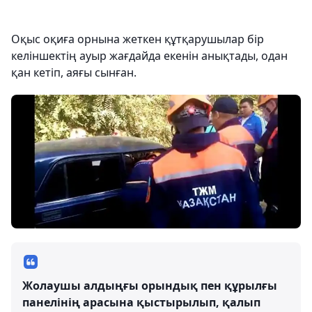
Оқыс оқиға орнына жеткен құтқарушылар бір
келіншектің ауыр жағдайда екенін анықтады, одан
қан кетіп, аяғы сынған.
Жолаушы алдыңғы орындық пен құрылғы
панелінің арасына қыстырылып, қалып