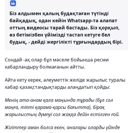
Біз алдымен қалың будақтаған түтінді
байқадық, одан кейін Whatsapp-та алапат
оттың видеосы тарай бастады. Біз қорқып,
өз бетімізбен үйімізді тастап кетуге бел
будық, - дейді жергілікті тұрғындардың бірі.
Сондай -ақ олар бұл мәселе бойынша ресми
хабарландыру болмағанын айтты.
Айта кету керек, әлеуметтік желіде жарылыс туралы
хабар қазақстандықтарды алаңдатып қойды:
Менің ата-анам қала маңында тұрады (бұл сол
маңға, тіпті қарама-қарсы бағытта), бірақ
жарылыстың дүмпуі сол жаққа дейін естілген ғой.
Жігіттер аман болса екен, аналары оларды үйінде