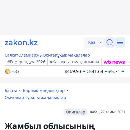
Қаз
Саясат
Әлем
Қаржы
Оқиға
Құқық
Мақалалар
#Референдум-2026
#Қазақстан мақтанышы
+33°
$
469.93
€
541.64
₽
5.71
Басты
Барлық жаңалықтар
Оқиғалар туралы жаңалықтар
Оқиғалар
04:21, 27 тамыз 2021
Жамбыл облысының