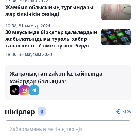
17:38, 29 қазан 2022
Жамбыл облысының тұрғындары
жер сілкінісін сезінді
10:58, 31 мамыр 2024
30 маусымда бірқатар қалалардың
жабылатындығы туралы хабар
тарап кетті - Үкімет түсінік берді
18:36, 30 маусым 2020
Жаңалықтан zakon.kz сайтында
хабардар болыңыз:
Пікірлер
0
Кіру