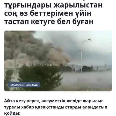
тұрғындары жарылыстан
соң өз беттерімен үйін
тастап кетуге бел буған
видеодан алынды
Айта кету керек, әлеуметтік желіде жарылыс
туралы хабар қазақстандықтарды алаңдатып
қойды: