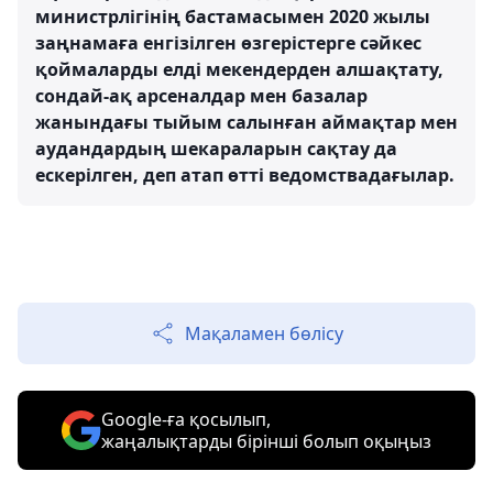
министрлігінің бастамасымен 2020 жылы
заңнамаға енгізілген өзгерістерге сәйкес
қоймаларды елді мекендерден алшақтату,
сондай-ақ арсеналдар мен базалар
жанындағы тыйым салынған аймақтар мен
аудандардың шекараларын сақтау да
ескерілген, деп атап өтті ведомствадағылар.
Мақаламен бөлісу
Google-ға қосылып,
жаңалықтарды бірінші болып оқыңыз