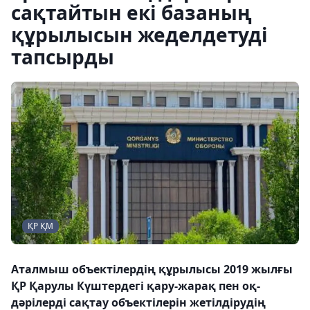
сақтайтын екі базаның
құрылысын жеделдетуді
тапсырды
ҚР ҚМ
Аталмыш объектілердің құрылысы 2019 жылғы
ҚР Қарулы Күштердегі қару-жарақ пен оқ-
дәрілерді сақтау объектілерін жетілдірудің