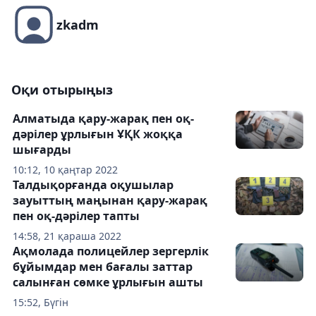
zkadm
Оқи отырыңыз
Алматыда қару-жарақ пен оқ-
дәрілер ұрлығын ҰҚК жоққа
шығарды
10:12, 10 қаңтар 2022
Талдықорғанда оқушылар
зауыттың маңынан қару-жарақ
пен оқ-дәрілер тапты
14:58, 21 қараша 2022
Ақмолада полицейлер зергерлік
бұйымдар мен бағалы заттар
салынған сөмке ұрлығын ашты
15:52, Бүгін