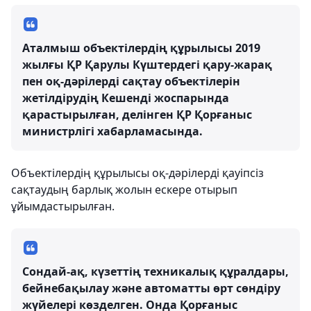
Аталмыш объектілердің құрылысы 2019
жылғы ҚР Қарулы Күштердегі қару-жарақ
пен оқ-дәрілерді сақтау объектілерін
жетілдірудің Кешенді жоспарында
қарастырылған, делінген ҚР Қорғаныс
министрлігі хабарламасында.
Объектілердің құрылысы оқ-дәрілерді қауіпсіз
сақтаудың барлық жолын ескере отырып
ұйымдастырылған.
Сондай-ақ, күзеттің техникалық құралдары,
бейнебақылау және автоматты өрт сөндіру
жүйелері көзделген. Онда Қорғаныс