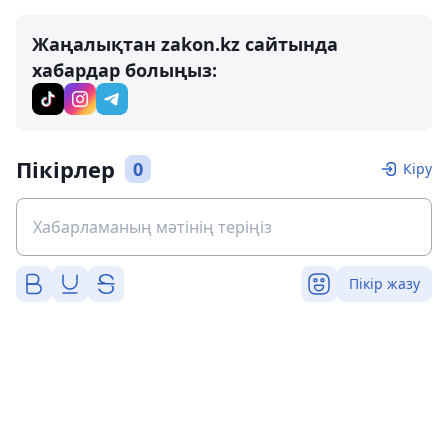
Жаңалықтан zakon.kz сайтында
хабардар болыңыз:
Пікірлер
0
Кіру
Пікір жазу