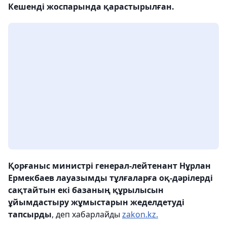
Кешенді жоспарында қарастырылған.
Қорғаныс министрі генерал-лейтенант Нұрлан
Ермекбаев лауазымды тұлғаларға оқ-дәрілерді
сақтайтын екі базаның құрылысын
ұйымдастыру жұмыстарын жеделдетуді
тапсырды
, деп хабарлайды
zakon.kz.