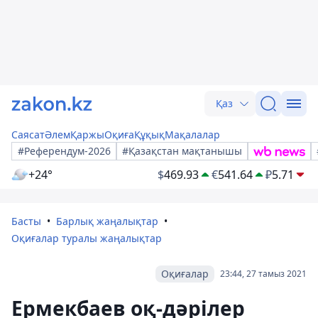
Қаз
Саясат
Әлем
Қаржы
Оқиға
Құқық
Мақалалар
#Референдум-2026
#Қазақстан мақтанышы
+24°
$
469.93
€
541.64
₽
5.71
Басты
Барлық жаңалықтар
Оқиғалар туралы жаңалықтар
Оқиғалар
23:44, 27 тамыз 2021
Ермекбаев оқ-дәрілер