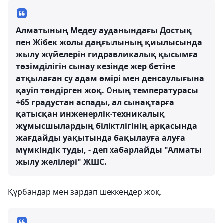
Алматының Медеу ауданындағы Достық
пен Жібек жолы даңғылының қиылысында
жылу жүйелерін гидравликалық қысымға
төзімділігін сынау кезінде жер бетіне
атқылаған су адам өмірі мен денсаулығына
қауіп төндірген жоқ. Оның температурасы
+65 градустан аспады, ал сынақтарға
қатысқан инженерлік-техникалық
жұмысшылардың біліктлігінің арқасында
жағдайды уақытында бақылауға алуға
мүмкіндік туды, - деп хабарлайды "Алматы
жылу желілері" ЖШС.
Құрбандар мен зардап шеккендер жоқ.