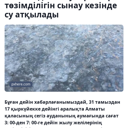
төзімділігін сынау кезінде
су атқылады
pxhere.com
Бұған дейін хабарлағанымыздай, 31 тамыздан
17 қыркүйекке дейінгі аралықта Алматы
қаласының сегіз ауданының аумағында сағат
3: 00-ден 7: 00-ге дейін жылу желілерінің