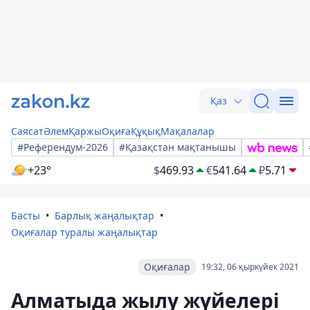
Қаз
Саясат
Әлем
Қаржы
Оқиға
Құқық
Мақалалар
#Референдум-2026
#Қазақстан мақтанышы
+23°
$
469.93
€
541.64
₽
5.71
Басты
Барлық жаңалықтар
Оқиғалар туралы жаңалықтар
Оқиғалар
19:32, 06 қыркүйек 2021
Алматыда жылу жүйелері