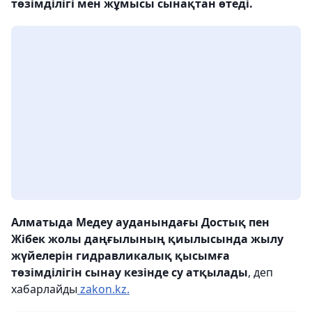
төзімділігі мен жұмысы сынақтан өтеді.
Алматыда Медеу ауданындағы Достық пен
Жібек жолы даңғылының қиылысында жылу
жүйелерін гидравликалық қысымға
төзімділігін сынау кезінде су атқылады
, деп
хабарлайды
zakon.kz.