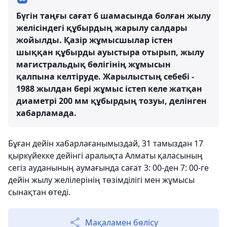
Бүгін таңғы сағат 6 шамасында болған жылу
желісіндегі құбырдың жарылу салдары
жойылды. Қазір жұмысшылар істен
шыққан құбырды ауыстыра отырып, жылу
магистральдық бөлігінің жұмысын
қалпына келтіруде. Жарылыстың себебі -
1988 жылдан бері жұмыс істеп келе жатқан
диаметрі 200 мм құбырдың тозуы, делінген
хабарламада.
Бұған дейін хабарлағанымыздай, 31 тамыздан 17
қыркүйекке дейінгі аралықта Алматы қаласының
сегіз ауданының аумағында сағат 3: 00-ден 7: 00-ге
дейін жылу желілерінің төзімділігі мен жұмысы
сынақтан өтеді.
Мақаламен бөлісу