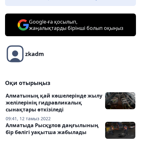
Google-ға қосылып,
жаңалықтарды бірінші болып оқыңыз
zkadm
Оқи отырыңыз
Алматының қай көшелерінде жылу
желілерінің гидравликалық
сынақтары өткізіледі
09:41, 12 тамыз 2022
Алматыда Рысқұлов даңғылының
бір бөлігі уақытша жабылады