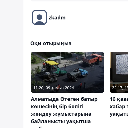
zkadm
Оқи отырыңыз
11:20, 09 тамыз 2024
22:17, 1
Алматыда Өтеген батыр
16 қаз
көшесінің бір бөлігі
хабар
жөндеу жұмыстарына
уақыт
байланысты уақытша