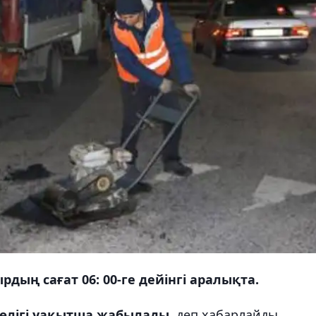
рдың сағат 06: 00-ге дейінгі аралықта.
бөлігі уақытша жабылады
, деп хабарлайды