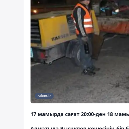
zakon.kz
17 мамырда сағат 20:00-ден 18 мамы
Алматыда Рысқұлов көшесінің бір 