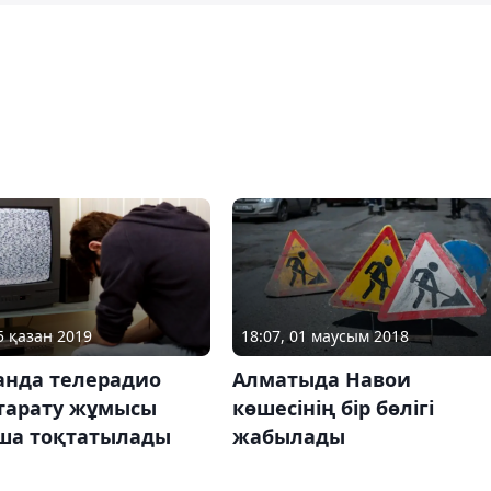
5 қазан 2019
18:07, 01 маусым 2018
анда телерадио
Алматыда Навои
 тарату жұмысы
көшесінің бір бөлігі
ша тоқтатылады
жабылады