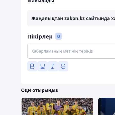
жабылады
Жаңалықтан zakon.kz сайтында х
Пікірлер
0
Оқи отырыңыз