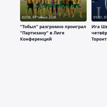
02:08, 07 тамыз 2026
01:51, 
"Тобыл" разгромно проиграл
Ига Ш
"Партизану" в Лиге
четвёр
Конференций
Торонт