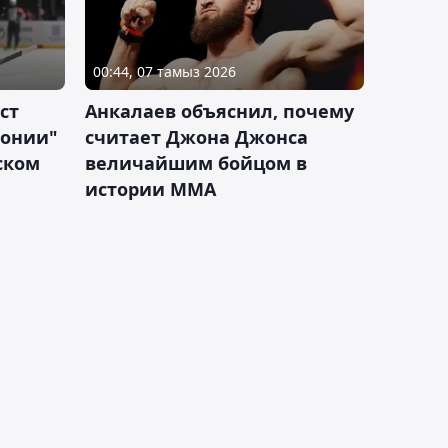
00:44, 07 тамыз 2026
ст
Анкалаев объяснил, почему
лонии"
считает Джона Джонса
ском
величайшим бойцом в
истории ММА