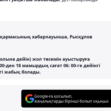
сқармасының хабарлауынша, Рысқұлов
олына дейін) жол төсемін ауыстыруға
0-ден 18 мамырдың сағат 06: 00-ге дейінгі
гі жабық болады.
Google-ға қосылып,
жаңалықтарды бірінші болып оқыңыз