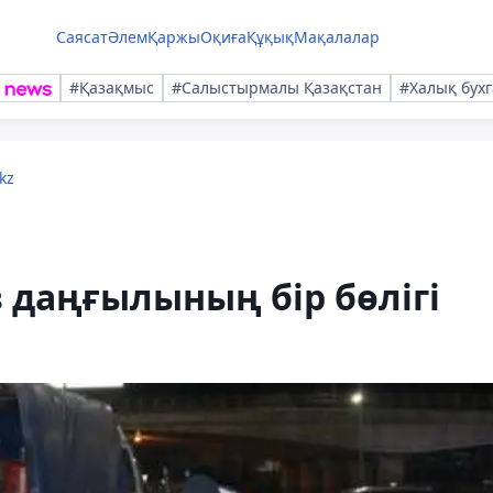
Саясат
Әлем
Қаржы
Оқиға
Құқық
Мақалалар
#Қазақмыс
#Салыстырмалы Қазақстан
#Халық бухг
kz
 даңғылының бір бөлігі
ы