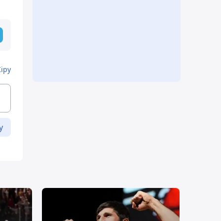
Кіру
у