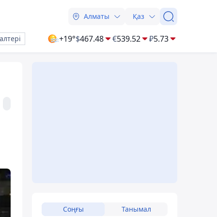
Алматы
Қаз
+19°
$
467.48
€
539.52
₽
5.73
алтері
Соңғы
Танымал