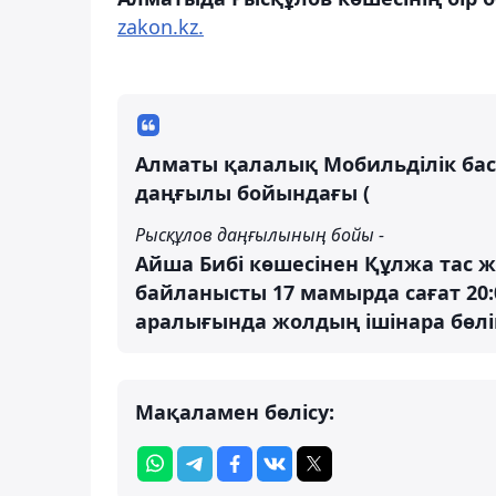
zakon.kz.
Алматы қалалық Мобильділік ба
даңғылы бойындағы (
Рысқұлов даңғылының бойы -
Айша Бибі көшесінен Құлжа тас ж
байланысты 17 мамырда сағат 20:0
аралығында жолдың ішінара бөлі
Мақаламен бөлісу: