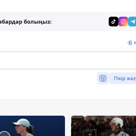
абардар болыңыз:
Пікір жаз