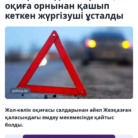
оқиға орнынан қашып
кеткен жүргізуші ұсталды
polisia.kz
Жол-көлік оқиғасы салдарынан әйел Жезқазған
қаласындағы емдеу мекемесінде қайтыс
болды.