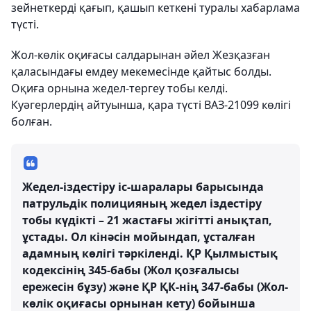
зейнеткерді қағып, қашып кеткені туралы хабарлама
түсті.
Жол-көлік оқиғасы салдарынан әйел Жезқазған
қаласындағы емдеу мекемесінде қайтыс болды.
Оқиға орнына жедел-тергеу тобы келді.
Куәгерлердің айтуынша, қара түсті ВАЗ-21099 көлігі
болған.
Жедел-іздестіру іс-шаралары барысында
патрульдік полицияның жедел іздестіру
тобы күдікті – 21 жастағы жігітті анықтап,
ұстады. Ол кінәсін мойындап, ұсталған
адамның көлігі тәркіленді. ҚР Қылмыстық
кодексінің 345-бабы (Жол қозғалысы
ережесін бұзу) және ҚР ҚК-нің 347-бабы (Жол-
көлік оқиғасы орнынан кету) бойынша