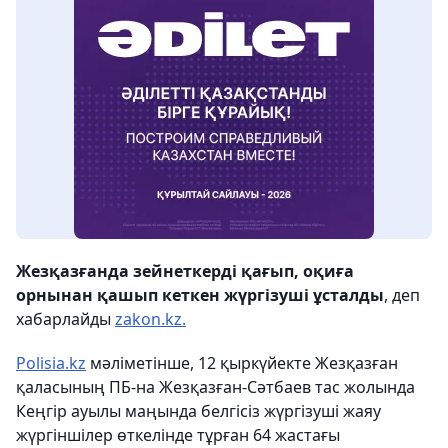
Жезқазғанда зейнеткерді қағып, оқиға
орнынан қашып кеткен жүргізуші ұсталды
, деп
хабарлайды
zakon.kz.
Polisia.kz
мәліметінше, 12 қыркүйекте Жезқазған
қаласының ПБ-на Жезқазған-Сәтбаев тас жолында
Кеңгір ауылы маңында белгісіз жүргізуші жаяу
жүргіншілер өткелінде тұрған 64 жастағы