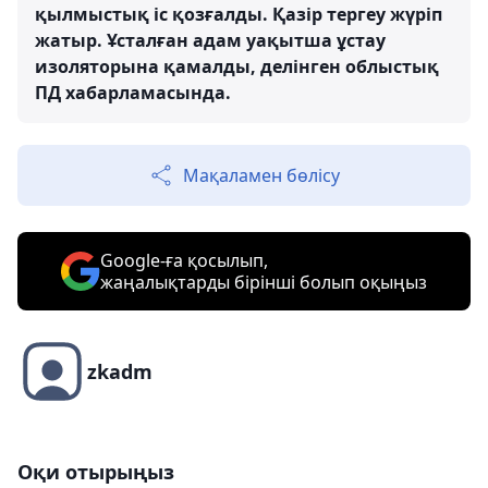
қылмыстық іс қозғалды. Қазір тергеу жүріп
жатыр. Ұсталған адам уақытша ұстау
изоляторына қамалды, делінген облыстық
ПД хабарламасында.
Мақаламен бөлісу
Google-ға қосылып,
жаңалықтарды бірінші болып оқыңыз
zkadm
Оқи отырыңыз