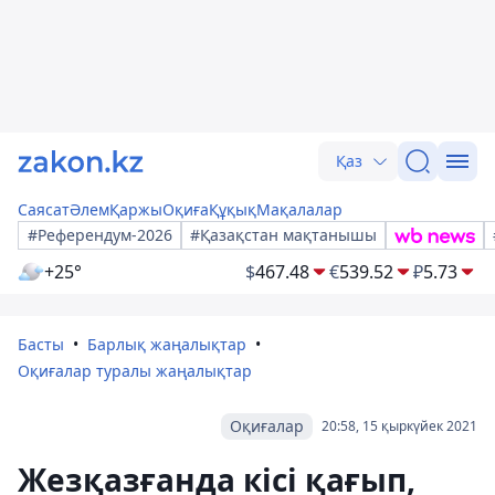
Қаз
Саясат
Әлем
Қаржы
Оқиға
Құқық
Мақалалар
#Референдум-2026
#Қазақстан мақтанышы
+25°
$
467.48
€
539.52
₽
5.73
Басты
Барлық жаңалықтар
Оқиғалар туралы жаңалықтар
Оқиғалар
20:58, 15 қыркүйек 2021
Жезқазғанда кісі қағып,