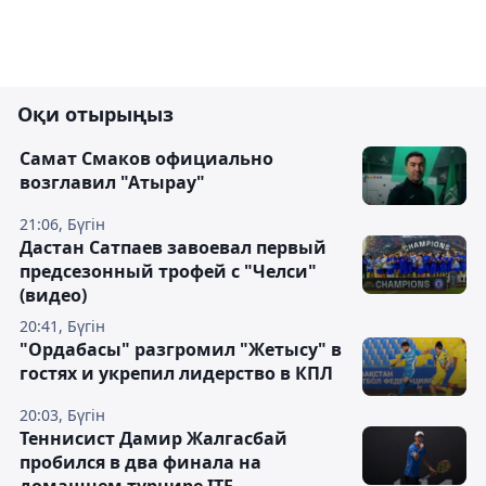
Оқи отырыңыз
Самат Смаков официально
возглавил "Атырау"
21:06, Бүгін
Дастан Сатпаев завоевал первый
предсезонный трофей с "Челси"
(видео)
20:41, Бүгін
"Ордабасы" разгромил "Жетысу" в
гостях и укрепил лидерство в КПЛ
20:03, Бүгін
Теннисист Дамир Жалгасбай
пробился в два финала на