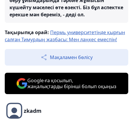
беру ұйымдарында тәрбие жұмысын
күшейту мәселесі өте өзекті. Біз бұл аспектке
ерекше мән береміз, - деді ол.
Тақырыпқа орай:
Пермь университетінде қырғын
салған Тимурдың жазбасы: Мен лаңкес емеспін!
Мақаламен бөлісу
Google-ға қосылып,
жаңалықтарды бірінші болып оқыңыз
zkadm