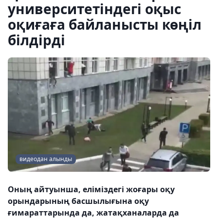
университетіндегі оқыс
оқиғаға байланысты көңіл
білдірді
видеодан алынды
Оның айтуынша, еліміздегі жоғары оқу
орындарының басшылығына оқу
ғимараттарында да, жатақханаларда да