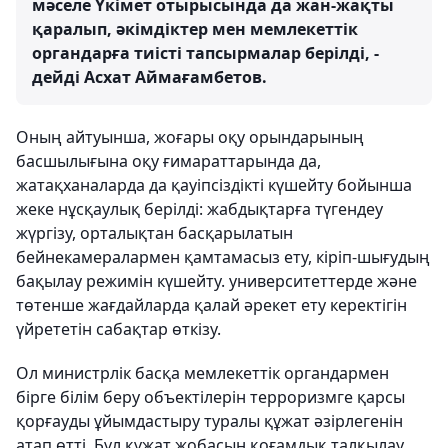
мәселе Үкімет отырысында да жан-жақты
қаралып, әкімдіктер мен мемлекеттік
органдарға тиісті тапсырмалар берілді, -
дейді Асхат Аймағамбетов.
Оның айтуынша, жоғары оқу орындарының
басшылығына оқу ғимараттарында да,
жатақханаларда да қауіпсіздікті күшейту бойынша
жеке нұсқаулық берілді: жабдықтарға түгендеу
жүргізу, орталықтан басқарылатын
бейнекамералармен қамтамасыз ету, кіріп-шығудың
бақылау режимін күшейту. университеттерде және
төтенше жағдайларда қалай әрекет ету керектігін
үйрететін сабақтар өткізу.
Ол министрлік басқа мемлекеттік органдармен
бірге білім беру объектілерін терроризмге қарсы
қорғауды ұйымдастыру туралы құжат әзірлегенін
атап өтті. Бұл құжат жобасын қоғамдық талқылау