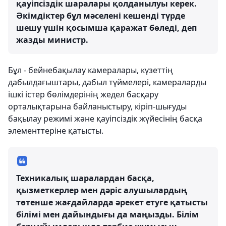
қауіпсіздік шаралары қолданылуы керек.
Әкімдіктер бұл мәселені кешенді түрде
шешу үшін қосымша қаражат бөледі, деп
жазды министр.
Бұл - бейнебақылау камералары, күзеттің
дабылдағыштары, дабыл түймелері, камераларды
ішкі істер бөлімдерінің жедел басқару
орталықтарына байланыстыру, кіріп-шығуды
бақылау режимі және қауіпсіздік жүйесінің басқа
элементтеріне қатысты.
Техникалық шаралардан басқа,
қызметкерлер мен дәріс алушылардың
төтенше жағдайларда әрекет етуге қатысты
білімі мен дайындығы да маңызды. Білім