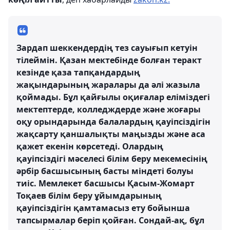
Зардап шеккендердің тез сауығып кетуін
тілеймін. Қазан мектебінде болған теракт
кезінде қаза тапқандардың
жақындарының жаралары да әлі жазыла
қоймады. Бұл қайғылы оқиғалар еліміздегі
мектептерде, колледждерде және жоғары
оқу орындарында балалардың қауіпсіздігін
жақсарту қаншалықты маңызды және аса
қажет екенін көрсетеді. Олардың
қауіпсіздігі мәселесі білім беру мекемесінің
әрбір басшысының басты міндеті болуы
тиіс. Мемлекет басшысы Қасым-Жомарт
Тоқаев білім беру ұйымдарының
қауіпсіздігін қамтамасыз ету бойынша
тапсырмалар беріп қойған. Сондай-ақ, бұл