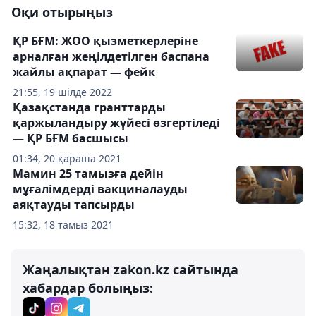
Оқи отырыңыз
ҚР БҒМ: ЖОО қызметкерлеріне
арналған жеңілдетілген баспана
жайлы ақпарат — фейк
21:55, 19 шілде 2022
Қазақстанда гранттарды
қаржыландыру жүйесі өзгертіледі
— ҚР БҒМ басшысы
01:34, 20 қараша 2021
Мамин 25 тамызға дейін
мұғалімдерді вакциналауды
аяқтауды тапсырды
15:32, 18 тамыз 2021
Жаңалықтан zakon.kz сайтында
хабардар болыңыз: