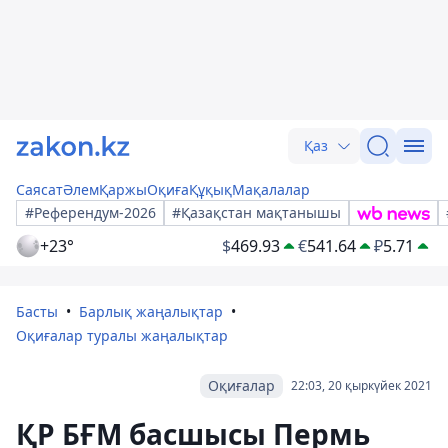
Қаз
Саясат
Әлем
Қаржы
Оқиға
Құқық
Мақалалар
#Референдум-2026
#Қазақстан мақтанышы
+23°
$
469.93
€
541.64
₽
5.71
Басты
Барлық жаңалықтар
Оқиғалар туралы жаңалықтар
Оқиғалар
22:03, 20 қыркүйек 2021
ҚР БҒМ басшысы Пермь