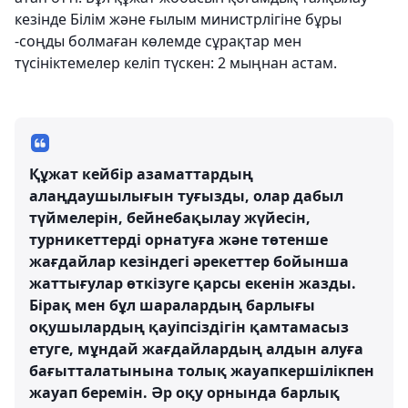
кезінде Білім және ғылым министрлігіне бұры
-соңды болмаған көлемде сұрақтар мен
түсініктемелер келіп түскен: 2 мыңнан астам.
Құжат кейбір азаматтардың
алаңдаушылығын туғызды, олар дабыл
түймелерін, бейнебақылау жүйесін,
турникеттерді орнатуға және төтенше
жағдайлар кезіндегі әрекеттер бойынша
жаттығулар өткізуге қарсы екенін жазды.
Бірақ мен бұл шаралардың барлығы
оқушылардың қауіпсіздігін қамтамасыз
етуге, мұндай жағдайлардың алдын алуға
бағытталатынына толық жауапкершілікпен
жауап беремін. Әр оқу орнында барлық