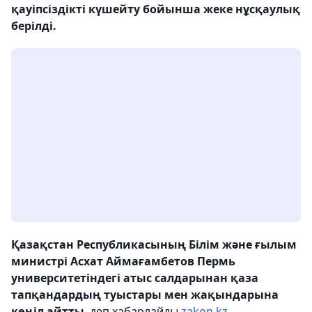
қауіпсіздікті күшейту бойынша жеке нұсқаулық
берілді.
Қазақстан Республикасының Білім және ғылым
министрі Асхат Аймағамбетов Пермь
университетіндегі атыс салдарынан қаза
тапқандардың туыстары мен жақындарына
көңіл айтты
, деп хабарлайды
zakon.kz.