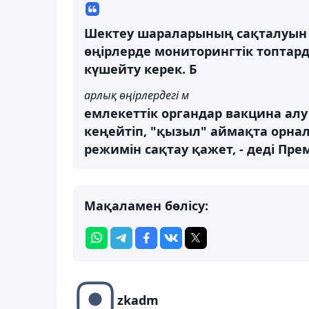
Шектеу шараларының сақталуын 
өңірлерде мониторингтік топтар
күшейту керек. Б
арлық өңірлердегі м
емлекеттік органдар вакцина ал
кеңейтіп, "қызыл" аймақта орнал
режимін сақтау қажет, - деді Пре
Мақаламен бөлісу:
zkadm