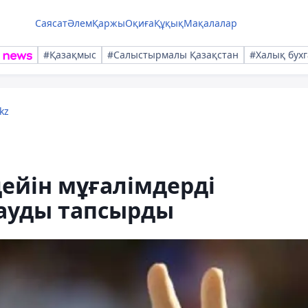
Саясат
Әлем
Қаржы
Оқиға
Құқық
Мақалалар
#Қазақмыс
#Салыстырмалы Қазақстан
#Халық бухг
kz
ейін мұғалімдерді
ауды тапсырды