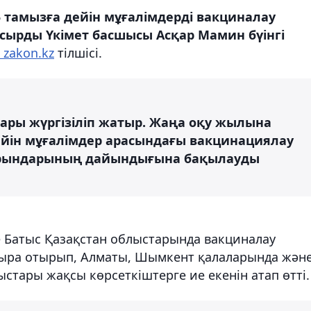
 тамызға дейін мұғалімдерді вакциналау
сырды Үкімет басшысы Асқар Мамин бүінгі
zakon.kz
тілшісі.
ры жүргізіліп жатыр. Жаңа оқу жылына
йін мұғалімдер арасындағы вакцинациялау
 орындарының дайындығына бақылауды
е Батыс Қазақстан облыстарында вакциналау
сыра отырып, Алматы, Шымкент қалаларында жән
стары жақсы көрсеткіштерге ие екенін атап өтті.