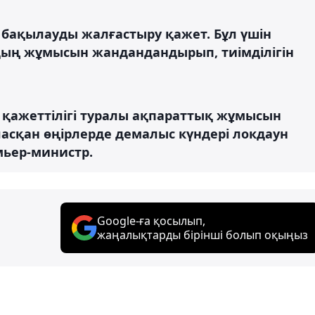
бақылауды жалғастыру қажет. Бұл үшін
дың жұмысын жандандандырып, тиімділігін
у қажеттілігі туралы ақпараттық жұмысын
асқан өңірлерде демалыс күндері локдаун
мьер-министр.
Google-ға қосылып,
жаңалықтарды бірінші болып оқыңыз