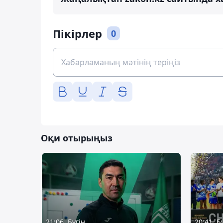
Пікірлер
0
Оқи отырыңыз
21:06, Бүгін
20:41, Б