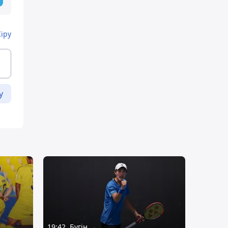
Кіру
у
19:42, Бүгін