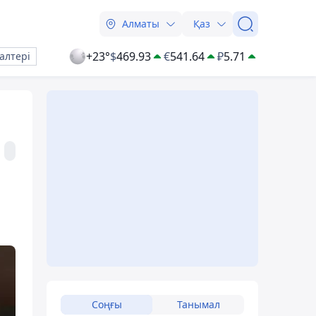
Алматы
Қаз
+23°
$
469.93
€
541.64
₽
5.71
алтері
Соңғы
Танымал