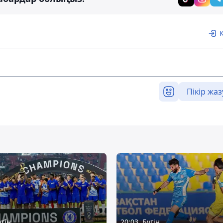
Пікір жаз
үгін
20:03, Бүгін