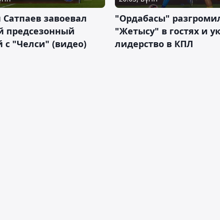
 Сатпаев завоевал
"Ордабасы" разгроми
й предсезонный
"Жетысу" в гостях и у
 с "Челси" (видео)
лидерство в КПЛ