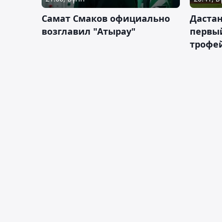
Самат Смаков официально
Дастан
возглавил "Атырау"
первы
трофей