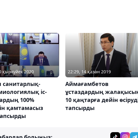
30 қыркүйек 2020
22:29, 14 қазан 2019
 санитарлық-
Аймағамбетов
миологиялық іс-
ұстаздардың жалақысы
ардың 100%
10 қаңтарға дейін өсіруд
гін қамтамасыз
тапсырды
тапсырды
абардар болыңыз: