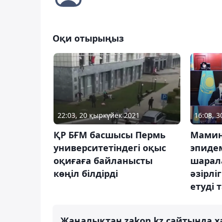
Оқи отырыңыз
22:03, 20 қыркүйек 2021
16:08, 
ҚР БҒМ басшысы Пермь
Мамин
университетіндегі оқыс
эпиде
оқиғаға байланысты
шарал
көңіл білдірді
әзірлі
етуді 
Жаңалықтан zakon.kz сайтында х