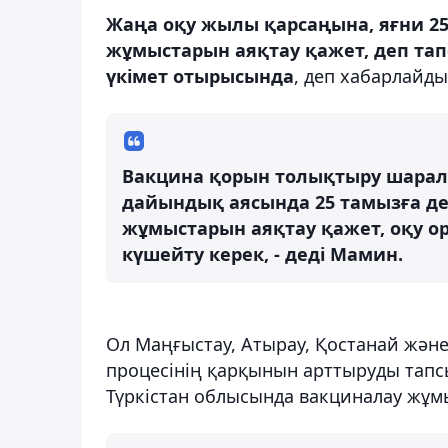
Жаңа оқу жылы қарсаңына, яғни 25
жұмыстарын аяқтау қажет, деп тап
үкімет отырысында
, деп хабарлайды
Вакцина қорын толықтыру шарала
дайындық аясында 25 тамызға де
жұмыстарын аяқтау қажет, оқу
күшейту керек, - деді Мамин.
Ол Маңғыстау, Атырау, Қостанай жән
процесінің қарқынын арттыруды тап
Түркістан облысында вакциналау жұмы