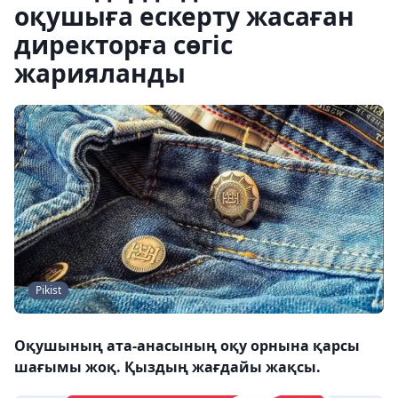
оқушыға ескерту жасаған
директорға сөгіс
жарияланды
Pikist
Оқушының ата-анасының оқу орнына қарсы
шағымы жоқ. Қыздың жағдайы жақсы.