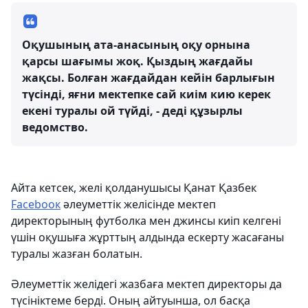
Оқушының ата-анасының оқу орнына
қарсы шағымы жоқ. Қыздың жағдайы
жақсы. Болған жағдайдан кейін барлығын
түсінді, яғни мектепке сай киім кию керек
екені туралы ой түйді, - деді құзырлы
ведомство.
Айта кетсек, желі қолданушысы Қанат Қазбек
Facebooк
әлеуметтік желісінде мектеп
директорының футболка мен джинсы киіп келгені
үшін оқушыға жұрттың алдында ескерту жасағаны
туралы жазған болатын.
Әлеуметтік желідегі жазбаға мектеп директоры да
түсініктеме берді. Оның айтуынша, ол басқа