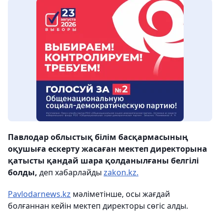
Павлодар облыстық білім басқармасының
оқушыға ескерту жасаған мектеп директорына
қатысты қандай шара қолданылғаны белгілі
болды,
деп хабарлайды
zakon.kz.
Pavlodarnews.kz
мәліметінше, осы жағдай
болғаннан кейін мектеп директоры сөгіс алды.