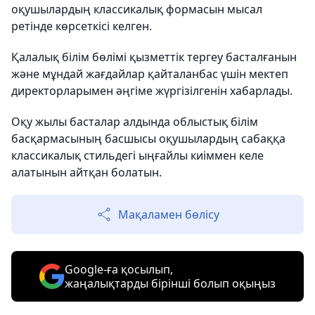
оқушылардың классикалық формасын мысал
ретінде көрсеткісі келген.
Қалалық білім бөлімі қызметтік тергеу басталғанын
және мұндай жағдайлар қайталанбас үшін мектеп
директорларымен әңгіме жүргізілгенін хабарлады.
Оқу жылы басталар алдында облыстық білім
басқармасының басшысы оқушылардың сабаққа
классикалық стильдегі ыңғайлы киіммен келе
алатынын айтқан болатын.
Мақаламен бөлісу
Google-ға қосылып,
жаңалықтарды бірінші болып оқыңыз