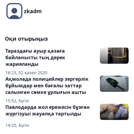
zkadm
Оқи отырыңыз
Тараздағы ауыр қазаға
байланысты тың дерек
жарияланды
16:23, 02 қазан 2020
Ақмолада полицейлер зергерлік
бұйымдар мен бағалы заттар
салынған сөмке ұрлығын ашты
15:52, Бүгін
Павлодарда жол ережесін бұзған
жүргізуші жауапқа тартылды
14:25, Бүгін