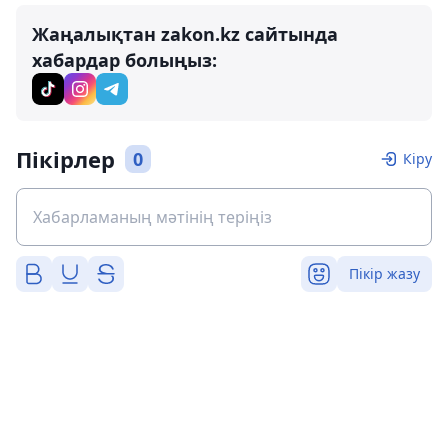
Жаңалықтан zakon.kz сайтында
хабардар болыңыз:
Пікірлер
0
Кіру
Пікір жазу