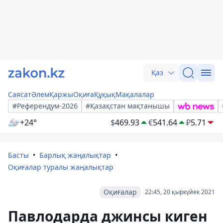
Қаз
Саясат
Әлем
Қаржы
Оқиға
Құқық
Мақалалар
#Референдум-2026
#Қазақстан мақтанышы
+24°
$
469.93
€
541.64
₽
5.71
Басты
Барлық жаңалықтар
Оқиғалар туралы жаңалықтар
Оқиғалар
22:45, 20 қыркүйек 2021
Павлодарда джинсы киген