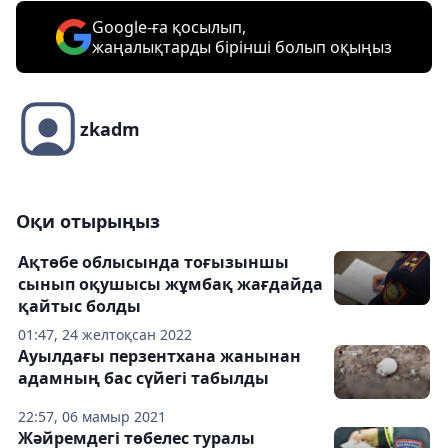
Google-ға қосылып,
жаңалықтарды бірінші болып оқыңыз
zkadm
Оқи отырыңыз
Ақтөбе облысында тоғызыншы
сынып оқушысы жұмбақ жағдайда
қайтыс болды
01:47, 24 желтоқсан 2022
Ауылдағы перзентхана жанынан
адамның бас сүйегі табылды
22:57, 06 мамыр 2021
Жәйремдегі төбелес туралы