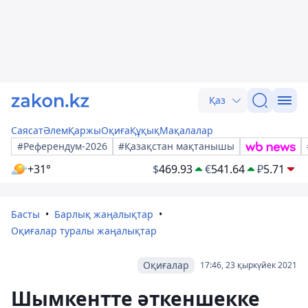
Қаз
Саясат
Әлем
Қаржы
Оқиға
Құқық
Мақалалар
#Референдум-2026
#Қазақстан мақтанышы
+31°
$
469.93
€
541.64
₽
5.71
Басты
Барлық жаңалықтар
Оқиғалар туралы жаңалықтар
Оқиғалар
17:46, 23 қыркүйек 2021
Шымкентте әткеншекке