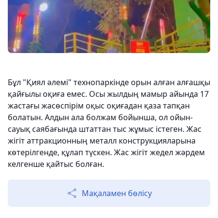
⠀
Бұл "Қиял әлемі" технопаркінде орын алған алғашқы
қайғылы оқиға емес. Осы жылдың мамыр айында 17
жастағы жасөспірім оқыс оқиғадан қаза тапқан
болатын. Алдын ала болжам бойынша, ол ойын-
сауық саябағында штаттан тыс жұмыс істеген. Жас
жігіт аттракционның металл конструкцияларына
көтерілгенде, құлап түскен. Жас жігіт жедел жәрдем
келгенше қайтыс болған.
Мақаламен бөлісу