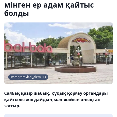
мінген ер адам қайтыс
болды
instagram /kial_alemi.13
Саябақ қазір жабық, құқық қорғау органдары
қайғылы жағдайдың мән-жайын анықтап
жатыр.