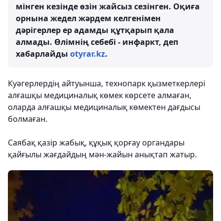
мінген кезінде өзін жайсыз сезінген. Оқиға
орнына жедел жәрдем келгенімен
дәрігерлер ер адамды құтқарып қала
алмады. Өлімнің себебі - инфаркт, деп
хабарлайды
otyrar.kz
.
Куәгерлердің айтуынша, технопарк қызметкерлері
алғашқы медициналық көмек көрсете алмаған,
оларда алғашқы медициналық көмектен дағдысы
болмаған.
⠀
Саябақ қазір жабық, құқық қорғау органдары
қайғылы жағдайдың мән-жайын анықтап жатыр.