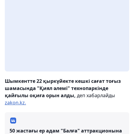
Шымкентте 22 қыркүйекте кешкі сағат тоғыз
шамасында "Қиял әлемі" технопаркінде
қайғылы оқиға орын алды,
деп хабарлайды
zakon.kz.
50 жастағы ер адам "Балға" аттракционына