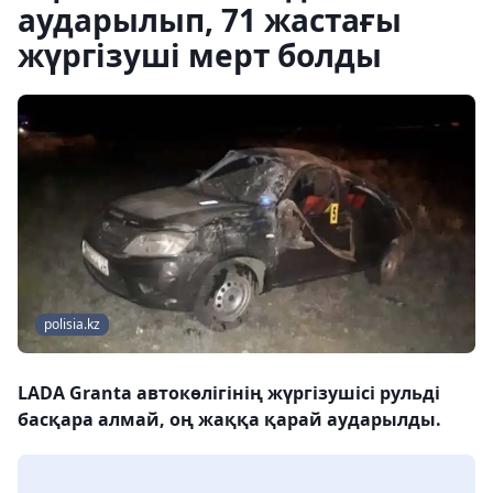
аударылып, 71 жастағы
жүргізуші мерт болды
polisia.kz
LADА Granta автокөлігінің жүргізушісі рульді
басқара алмай, оң жаққа қарай аударылды.