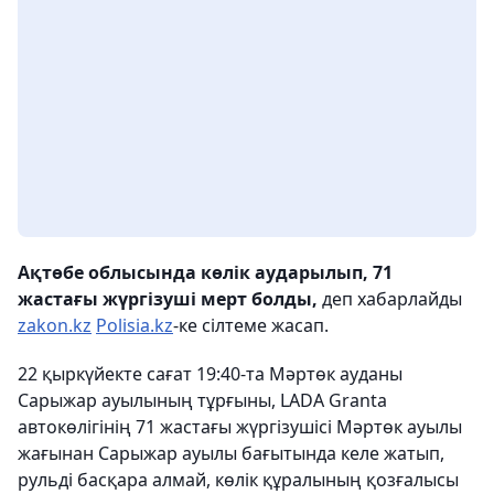
Ақтөбе облысында көлік аударылып, 71
жастағы жүргізуші мерт болды,
деп хабарлайды
zakon.kz
Polisia.kz
-ке сілтеме жасап.
22 қыркүйекте сағат 19:40-та Мәртөк ауданы
Сарыжар ауылының тұрғыны, LADА Granta
автокөлігінің 71 жастағы жүргізушісі Мәртөк ауылы
жағынан Сарыжар ауылы бағытында келе жатып,
рульді басқара алмай, көлік құралының қозғалысы