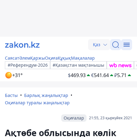
Қаз
Саясат
Әлем
Қаржы
Оқиға
Құқық
Мақалалар
#Референдум-2026
#Қазақстан мақтанышы
+31°
$
469.93
€
541.64
₽
5.71
Басты
Барлық жаңалықтар
Оқиғалар туралы жаңалықтар
Оқиғалар
21:55, 23 қыркүйек 2021
Ақтөбе облысында көлік