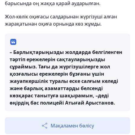
барысында оң жаққа қарай аударылған.
Жол-көлік оқиғасы салдарынан жүргізуші алған
жарақатынан оқиға орнында көз жұмды.
– Барлықтарыңызды жолдарда белгіленген
тәртіп ережелерін сақтауларыңызды
сұраймыз. Тағы да жүргізушілерге жол
қозғалысы ережелерін бұзғаны үшін
жауапкершілік туралы еске салғым келеді
және барлық азаматтарды белсенді
көзқарас танытуға шақырамын, –деді
өңірдің бас полицейі Атығай Арыстанов.
Мақаламен бөлісу