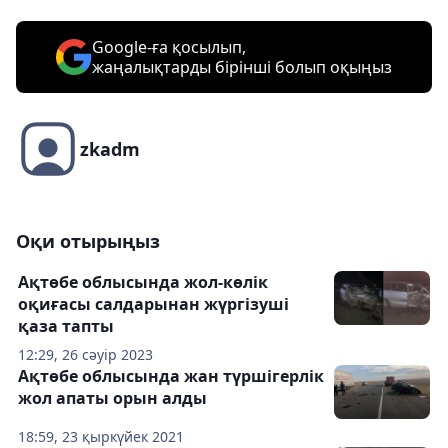
Google-ға қосылып,
жаңалықтарды бірінші болып оқыңыз
zkadm
Оқи отырыңыз
Ақтөбе облысында жол-көлік
оқиғасы салдарынан жүргізуші
қаза тапты
12:29, 26 сәуір 2023
Ақтөбе облысында жан түршігерлік
жол апаты орын алды
18:59, 23 қыркүйек 2021