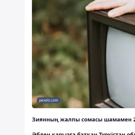
pexels.com
Зиянның жалпы сомасы шамамен 20
Әбден қарызға батқан Түркістан 