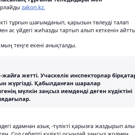
арлайды
zakon.kz.
ікті тұрғын
шағымданып,
қарызын төлеуді талап
ен ас үйдегі жиһазды тартып алып кеткенін айтты
мың теңге екені анықталды.
-жайға жетті. Учаскелік инспекторлар бірқата
ын жүргізді. Қабылданған шаралар
генің мүлкін заңсыз иемденді деген күдіктіні
иядағылар.
ндегі адамнан азық -түлікті қарызға жаздырып ал
ен. Сол себепті күдікті осындай заңсыз жолмен