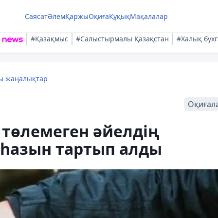
Саясат
Әлем
Қаржы
Оқиға
Құқық
Мақалалар
#Қазақмыс
#Салыстырмалы Қазақстан
#Халық бухг
лы жаңалықтар
Оқиғал
 төлемеген әйелдің
һазын тартып алды