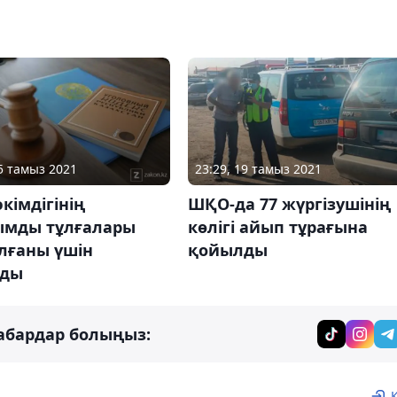
05 тамыз 2021
23:29, 19 тамыз 2021
әкімдігінің
ШҚО-да 77 жүргізушінің
ымды тұлғалары
көлігі айып тұрағына
лғаны үшін
қойылды
лды
абардар болыңыз: