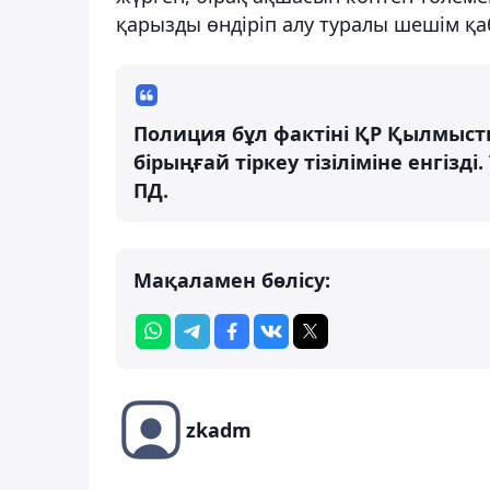
қарызды өндіріп алу туралы шешім қа
Полиция бұл фактіні ҚР Қылмыст
бірыңғай тіркеу тізіліміне енгізді
ПД.
Мақаламен бөлісу:
zkadm