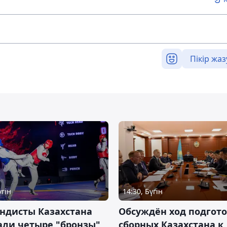
Пікір жаз
үгін
14:30, Бүгін
ндисты Казахстана
Обсуждён ход подгот
али четыре "бронзы"
сборных Казахстана к