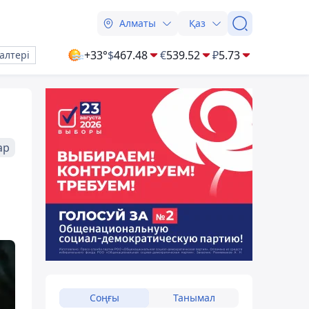
Алматы
Қаз
+33°
$
467.48
€
539.52
₽
5.73
алтері
ар
Соңғы
Танымал