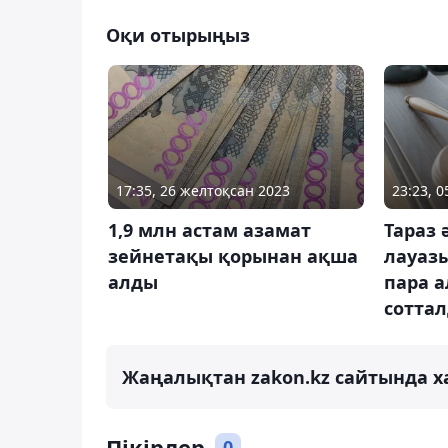
Оқи отырыңыз
17:35, 26 желтоқсан 2023
23:23, 
1,9 млн астам азамат
Тараз 
зейнетақы қорынан ақша
лауаз
алды
пара а
сотта
Жаңалықтан zakon.kz сайтында х
Пікірлер
0