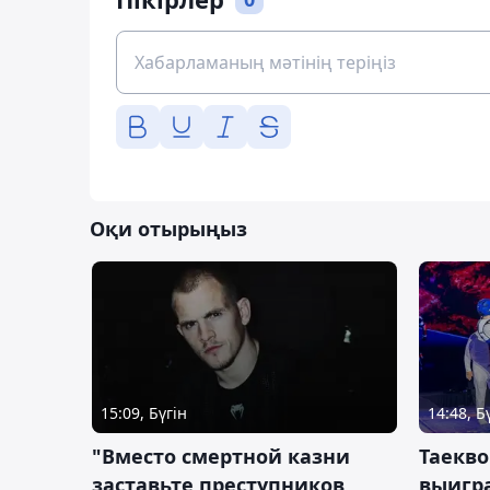
Оқи отырыңыз
15:09, Бүгін
14:48, Б
"Вместо смертной казни
Таекво
заставьте преступников
выигр