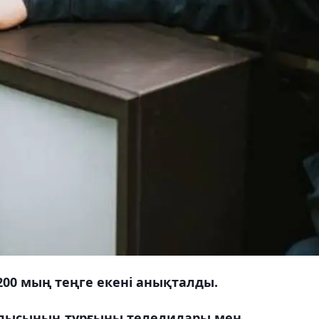
0 мың теңге екені анықталды.
облысының тұрғыны теледидары мен