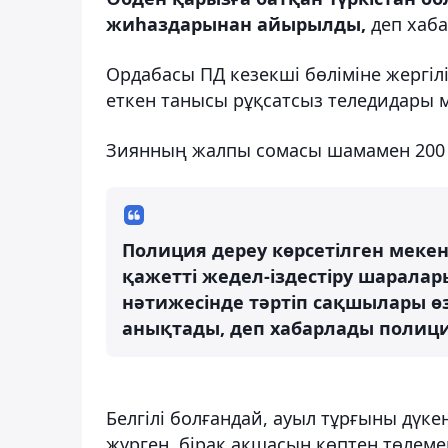
жиһаздарынан айырылды,
деп хаб
Ордабасы ПД кезекші бөліміне ж
ергіл
еткен танысы рұқсатсыз теледидары м
Зиянның жалпы сомасы шамамен 200 
Полиция дереу көрсетілген мекен
қажетті жедел-іздестіру шаралар
нәтижесінде тәртіп сақшылары өз
анықтады, деп хабарлады полиц
Белгілі болғандай, ауыл тұрғыны дүке
жүрген, бірақ ақшасын көптен төлемег