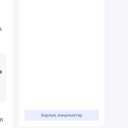
.
р
Барлық жаңалықтар
ып