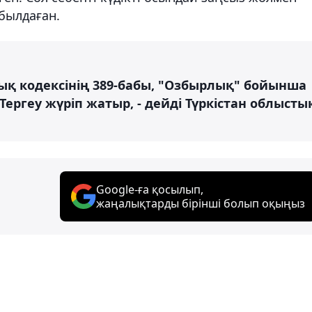
былдаған.
ық кодексінің 389-бабы, "Озбырлық" бойынша
. Тергеу жүріп жатыр, - дейді Түркістан облысты
Google-ға қосылып,
жаңалықтарды бірінші болып оқыңыз