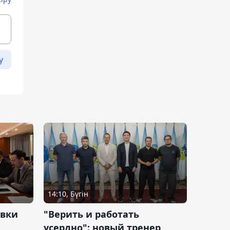
у
14:10, Бүгін
овки
"Верить и работать
усердно": новый тренер