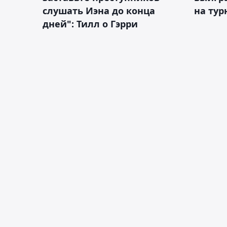
слушать Иэна до конца
на тур
дней": Тилл о Гэрри