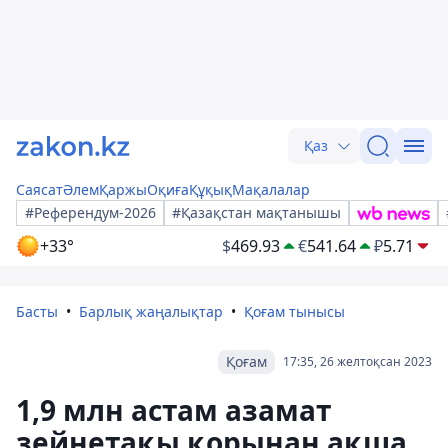
Қаз
Саясат
Әлем
Қаржы
Оқиға
Құқық
Мақалалар
#Референдум-2026
#Қазақстан мақтанышы
+33°
$
469.93
€
541.64
₽
5.71
Басты
Барлық жаңалықтар
Қоғам тынысы
Қоғам
17:35, 26 желтоқсан 2023
1,9 млн астам азамат
зейнетақы қорынан ақша