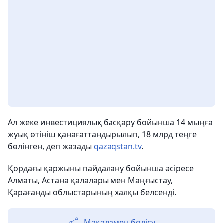
Ал жеке инвестициялық басқару бойынша 14 мыңға
жуық өтініш қанағаттандырылып, 18 млрд теңге
бөлінген, деп жазады
qazaqstan.tv
.
Қордағы қаржыны пайдалану бойынша әсіресе
Алматы, Астана қалалары мен Маңғыстау,
Қарағанды облыстарының халқы белсенді.
Мақаламен бөлісу