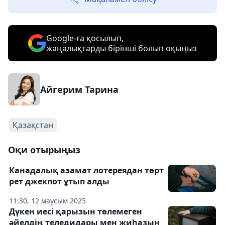
Google-ға қосылып,
жаңалықтарды бірінші болып оқыңыз
Айгерим Тарина
Қазақстан
Оқи отырыңыз
Канадалық азамат лотереядан төрт
рет джекпот ұтып алды
11:30, 12 маусым 2025
Дүкен иесі қарызын төлемеген
әйелдің теледидары мен жиһазын