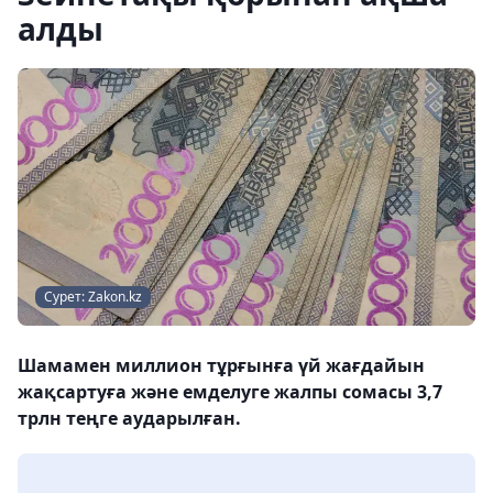
алды
Сурет: Zakon.kz
Шамамен миллион тұрғынға үй жағдайын
жақсартуға және емделуге жалпы сомасы 3,7
трлн теңге аударылған.