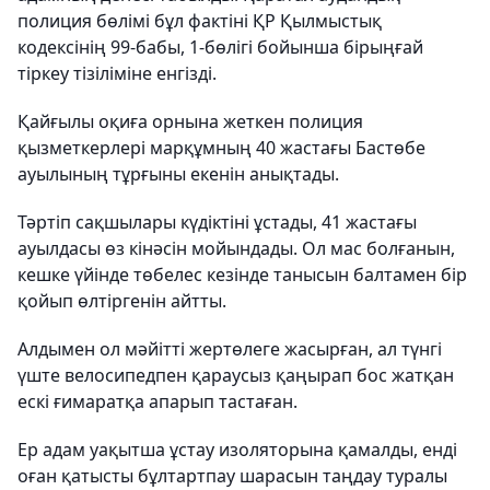
полиция бөлімі бұл фактіні ҚР Қылмыстық
кодексінің 99-бабы, 1-бөлігі бойынша бірыңғай
тіркеу тізіліміне енгізді.
Қайғылы оқиға орнына жеткен полиция
қызметкерлері марқұмның 40 жастағы Бастөбе
ауылының тұрғыны екенін анықтады.
Тәртіп сақшылары күдіктіні ұстады,
41 жастағы
ауылдасы өз
кінәсін мойындады. Ол мас болғанын,
кешке үйінде төбелес кезінде танысын балтамен бір
қойып өлтіргенін айтты.
Алдымен ол мәйітті жертөлеге жасырған, ал түнгі
үште велосипедпен қараусыз қаңырап бос жатқан
ескі ғимаратқа апарып тастаған.
Ер адам уақытша ұстау изоляторына қамалды, енді
оған қатысты бұлтартпау шарасын таңдау туралы