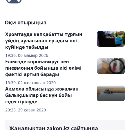
Оқи отырыңыз
Хромтауда көпқабатты тұрғын
үйдің ауласынан ер адам өлі
күйінде табылды
19:36, 06 мамыр 2026
Елімізде коронавирус пен
пневмония бойынша кісі өлімі
фактісі артып барады
15:39, 02 желтоқсан 2020
Ақмола облысында жоғалған
балықшылар бес күн бойы
іздестірілуде
20:23, 29 қазан 2020
Жаңалықтан zakon.kz сайтында