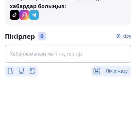
хабардар болыңыз:
Пікірлер
0
Кіру
Пікір жазу