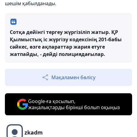
шешім қабылданады.
Сотқа дейінгі тергеу жүргізіліп жатыр. ҚР
Қылмыстық іс жүргізу кодексінің 201-бабы
сәйкес, өзге ақпараттар жария етуге
жатпайды, - дейді полициядағылар.
Мақаламен бөлісу
Google-ға қосылып,
жаңалықтарды бірінші болып оқыңыз
zkadm