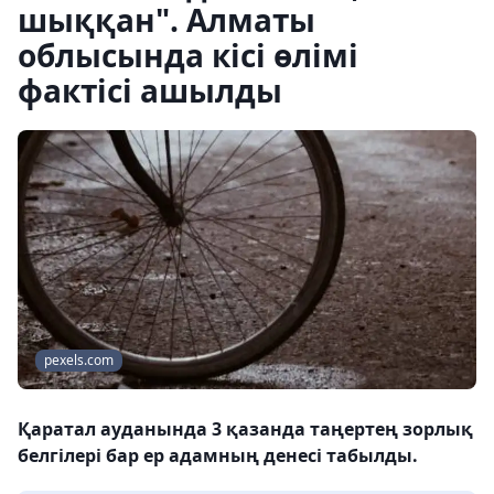
шыққан". Алматы
облысында кісі өлімі
фактісі ашылды
pexels.com
Қаратал ауданында 3 қазанда таңертең зорлық
белгілері бар ер адамның денесі табылды.