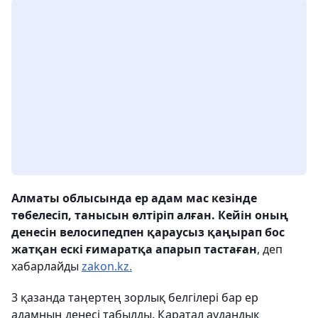
Алматы облысында ер адам мас кезінде
төбелесіп, танысын өлтіріп алған. Кейін оның
денесін велосипедпен қараусыз қаңырап бос
жатқан ескі ғимаратқа апарып тастаған
, деп
хабарлайды
zakon.kz.
3 қазанда таңертең зорлық белгілері бар ер
адамның денесі табылды. Қаратал аудандық