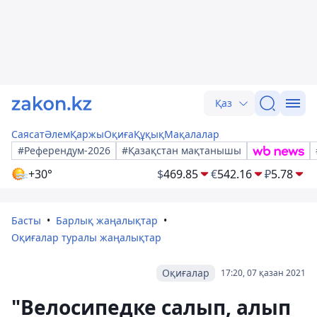
Қаз
Саясат
Әлем
Қаржы
Оқиға
Құқық
Мақалалар
#Референдум-2026
#Қазақстан мақтанышы
+30°
$
469.85
€
542.16
₽
5.78
Басты
Барлық жаңалықтар
Оқиғалар туралы жаңалықтар
Оқиғалар
17:20, 07 қазан 2021
"Велосипедке салып, алып