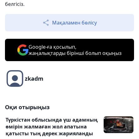
белгісіз.
Мақаламен бөлісу
Google-ға қосылып,
жаңалықтарды бірінші болып оқыңыз
zkadm
Оқи отырыңыз
Түркістан облысында үш адамның
өмірін жалмаған жол апатына
қатысты тың дерек жарияланды