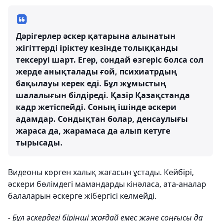
Дәрігерлер әскер қатарына алынатын
жігіттерді іріктеу кезінде толыққанды
тексеруі шарт. Егер, сондай өзгеріс болса сол
жерде анықталады ғой, психиатрдың
бақылауы керек еді. Бұл жұмыстың
шалалығын білдіреді. Қазір Қазақстанда
кадр жетіспейді. Соның ішінде әскери
адамдар. Сондықтан болар, денсаулығы
жараса да, жарамаса да алып кетуге
тырысады.
Видеоны көрген халық жағасын ұстады. Кейбірі,
әскери бөлімдегі мамандарды кінәласа, ата-аналар
балаларын әскерге жібергісі келмейді.
- Бұл әскердегі бірінші жағдай емес және соңғысы да