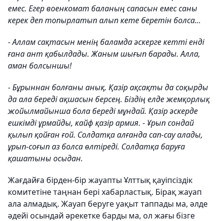
емес. Егер военкомат баланың сапасын емес саны
керек деп топырлатып алып кете беретін болса...
- Аллам сақтасын менің баламда әскерге кетті енді
ғана ант қабылдады. Жаным шығып барады. Алла,
аман болсыншы!
- Бұрыннан болғаны анық. Қазір ақсақты да соқырды
да ала береді ақшасын берсең. Біздің елде жемқорлық
жойылмайынша бола береді мұндай. Қазір әскерде
ешкімді ұрмайды, кайф қазір армия. - Ұрып сондай
қылып қойған ғой. Солдатқа алғанда сап-сау алады,
ұрып-соғып аз болса өлтіреді. Солдатқа баруға
қашатыны осыдан.
Жағдайға бірден-бір жауапты Ұлттық қауіпсіздік
комитетіне таңнан бері хабарластық. Бірақ жауап
ала алмадық. Жауап беруге уақыт таппады ма, әлде
әдейі осындай әрекетке барды ма, ол жағы бізге