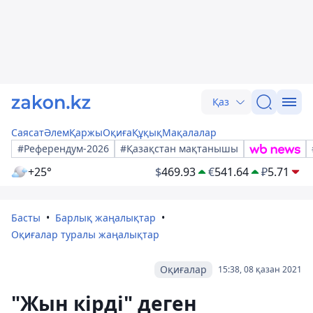
Қаз
Саясат
Әлем
Қаржы
Оқиға
Құқық
Мақалалар
#Референдум-2026
#Қазақстан мақтанышы
+25°
$
469.93
€
541.64
₽
5.71
Басты
Барлық жаңалықтар
Оқиғалар туралы жаңалықтар
Оқиғалар
15:38, 08 қазан 2021
"Жын кірді" деген