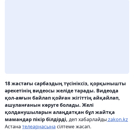
18 жастағы сарбаздың түсініксіз, қорқынышты
әрекетінің видеосы желіде тарады. Видеода
қол-аяғын байлап қойған жігіттің айқайлап,
ашуланғанын көруге болады. Желі
қолданушыларын алаңдатқан бұл жайтқа
мамандар пікір білдірді,
деп хабарлайды
zakon.kz
Астана
телеарнасына
сілтеме жасап.