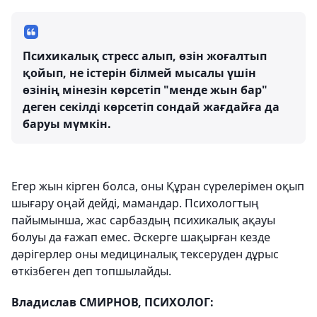
Психикалық стресс алып, өзін жоғалтып
қойып, не істерін білмей мысалы үшін
өзінің мінезін көрсетіп "менде жын бар"
деген секілді көрсетіп сондай жағдайға да
баруы мүмкін.
Егер жын кірген болса, оны Құран сүрелерімен оқып
шығару оңай дейді, мамандар. Психологтың
пайымынша, жас сарбаздың психикалық ақауы
болуы да ғажап емес. Әскерге шақырған кезде
дәрігерлер оны медициналық тексеруден дұрыс
өткізбеген деп топшылайды.
Владислав СМИРНОВ, ПСИХОЛОГ: