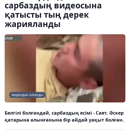
сарбаздың видеосына
қатысты тың дерек
жарияланды
видеодан алынды
Белгілі болғандай, сарбаздың есімі - Саят. Әскер
қатарына алынғанына бір айдай уақыт болған.