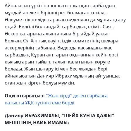
Айналасын үркітіп-шошытып жатқан сарбаздың
мұндай әрекеті бірінші рет болмаған секілді.
Әлеуметтік желіде тараған видеодан да мұны аңғару
оңай. Белгілі болғандай, сарбаздың есімі - Саят.
Әскер қатарына алынғанына бір айдай уақыт
болған. Ол Ұлттық қауіпсіздік комитетінің шекара
әскерлерінің сабында. Видеода қасындағы жас
сарбаздың Құран аяттарын оқығаннан кейін ерсі
қылықтарын тыйып, талып қалатынын көруге
болады. Жын шығару ісімен бес жылдан бері
айналысатын Данияр Ибрахимұлының айтуынша,
оған жын кірген болуы мүмкін.
Оқи отырыңыз:
"Жын кірді" деген сарбазға
қатысты ҰҚК түсініктеме берді
Данияр ИБРАХИМҰЛЫ, "ШЕЙХ КУНТА ҚАЖЫ"
МЕШІТІНІҢ НАИБ ИМАМЫ: