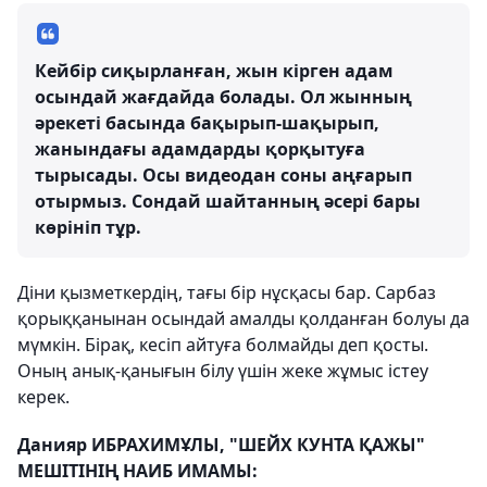
Кейбір сиқырланған, жын кірген адам
осындай жағдайда болады. Ол жынның
әрекеті басында бақырып-шақырып,
жанындағы адамдарды қорқытуға
тырысады. Осы видеодан соны аңғарып
отырмыз. Сондай шайтанның әсері бары
көрініп тұр.
Діни қызметкердің, тағы бір нұсқасы бар. Сарбаз
қорыққанынан осындай амалды қолданған болуы да
мүмкін. Бірақ, кесіп айтуға болмайды деп қосты.
Оның анық-қанығын білу үшін жеке жұмыс істеу
керек.
Данияр ИБРАХИМҰЛЫ, "ШЕЙХ КУНТА ҚАЖЫ"
МЕШІТІНІҢ НАИБ ИМАМЫ: