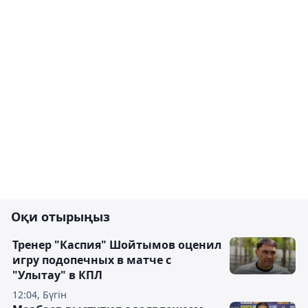
Оқи отырыңыз
Тренер "Каспия" Шойтымов оценил
игру подопечных в матче с
"Улытау" в КПЛ
12:04, Бүгін