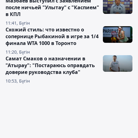
Мазбаев выступил с заявлением
после ничьей "Улытау" с "Каспием"
в КПЛ
11:41, Бүгін
Схожий стиль: что известно о
сопернице Рыбакиной в игре за 1/4
финала WTA 1000 в Торонто
11:20, Бүгін
Самат Смаков о назначении в
"Атырау": "Постараюсь оправдать
доверие руководства клуба"
10:53, Бүгін