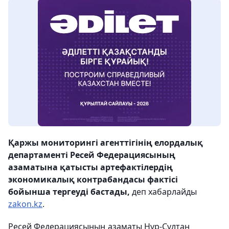
Қаржы мониторингі агенттігінің елордалық
департаменті Ресей Федерациясының
азаматына қатысты артефактілердің
экономикалық контрабандасы фактісі
бойынша тергеуді бастады,
деп хабарлайды
zakon.kz
.
Ресей Федерациясының азаматы Нұр-Сұлтан