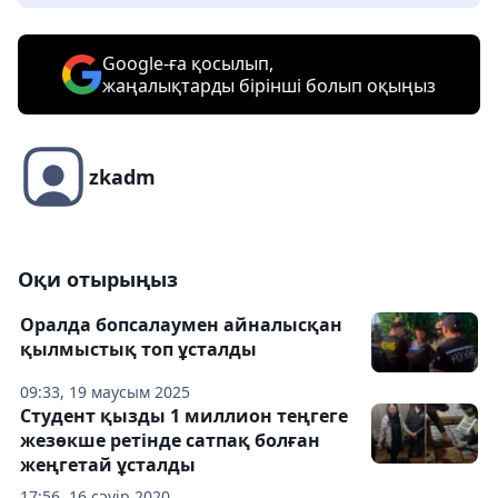
Google-ға қосылып,
жаңалықтарды бірінші болып оқыңыз
zkadm
Оқи отырыңыз
Оралда бопсалаумен айналысқан
қылмыстық топ ұсталды
09:33, 19 маусым 2025
Студент қызды 1 миллион теңгеге
жезөкше ретінде сатпақ болған
жеңгетай ұсталды
17:56, 16 сәуір 2020