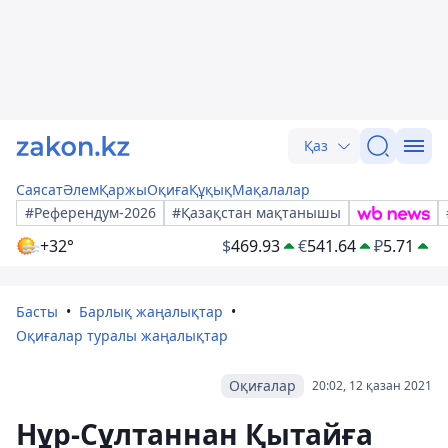
Қаз
Саясат
Әлем
Қаржы
Оқиға
Құқық
Мақалалар
#Референдум-2026
#Қазақстан мақтанышы
+32°
$
469.93
€
541.64
₽
5.71
Басты
Барлық жаңалықтар
Оқиғалар туралы жаңалықтар
Оқиғалар
20:02, 12 қазан 2021
Нұр-Сұлтаннан Қытайға