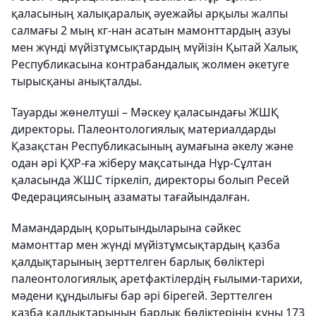
қаласының халықаралық әуежайы арқылы жалпы
салмағы 2 мың кг-нан асатын мамонттардың азуы
мен жүнді мүйізтұмсықтардың мүйізін Қытай Халық
Республикасына контрабандалық жолмен әкетуге
тырысқаны анықталды.
Тауарды жөнелтуші – Мәскеу қаласындағы ЖШҚ
директоры. Палеонтологиялық материалдарды
Қазақстан Республикасының аумағына әкелу және
одан әрі ҚХР-ға жіберу мақсатында Нұр-Сұлтан
қаласында ЖШС тіркеліп, директоры болып Ресей
Федерациясының азаматы тағайындалған.
Мамандардың қорытындыларына сәйкес
мамонттар мен жүнді мүйізтұмсықтардың қазба
қалдықтарының зерттелген барлық бөліктері
палеонтологиялық аретфактілердің ғылыми-тарихи,
мәдени құндылығы бар әрі бірегей. Зерттелген
қазба қалдықтарының барлық бөліктерінің құны 173