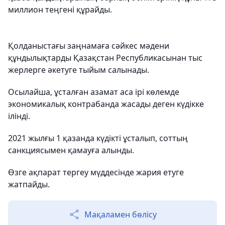
миллион теңгені құрайды.
Қолданыстағы заңнамаға сәйкес мәдени
құндылықтарды Қазақстан Республикасынан тыс
жерлерге әкетуге тыйым салынады.
Осылайша, ұсталған азамат аса ірі көлемде
экономикалық контрабанда жасады деген күдікке
ілінді.
2021 жылғы 1 қазанда күдікті ұсталып, соттың
санкциясымен қамауға алынды.
Өзге ақпарат тергеу мүддесінде жария етуге
жатпайды.
Мақаламен бөлісу