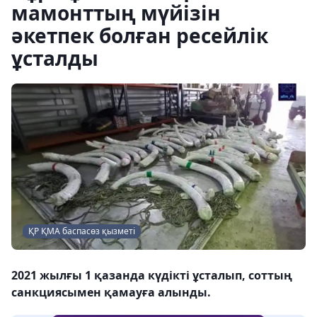
мамонттың мүйізін
әкетпек болған ресейлік
ұсталды
ҚР ҚМА баспасөз қызметі
2021 жылғы 1 қазанда күдікті ұсталып, соттың
санкциясымен қамауға алынды.