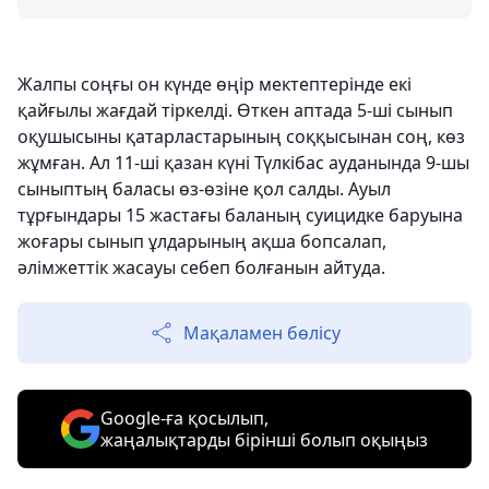
Жалпы соңғы он күнде өңір мектептерінде екі
қайғылы жағдай тіркелді. Өткен аптада 5-ші сынып
оқушысыны қатарластарының соққысынан соң, көз
жұмған. Ал 11-ші қазан күні Түлкібас ауданында 9-шы
сыныптың баласы өз-өзіне қол салды. Ауыл
тұрғындары 15 жастағы баланың суицидке баруына
жоғары сынып ұлдарының ақша бопсалап,
әлімжеттік жасауы себеп болғанын айтуда.
Мақаламен бөлісу
Google-ға қосылып,
жаңалықтарды бірінші болып оқыңыз