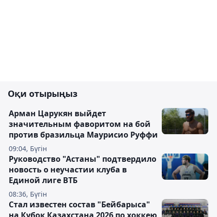
Оқи отырыңыз
Арман Царукян выйдет
значительным фаворитом на бой
против бразильца Маурисио Руффи
09:04, Бүгін
Руководство "Астаны" подтвердило
новость о неучастии клуба в
Единой лиге ВТБ
08:36, Бүгін
Стал известен состав "Бейбарыса"
на Кубок Казахстана 2026 по хоккею