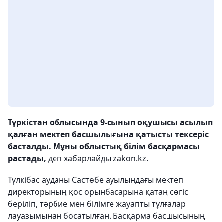
Түркістан облысында 9-сынып оқушысы асылып
қалған мектеп басшылығына қатысты тексеріс
басталды. Мұны облыстық білім басқармасы
растады,
деп хабарлайды zakon.kz.
Түлкібас ауданы Састөбе ауылындағы мектеп
директорының қос орынбасарына қатаң сөгіс
беріліп, тәрбие мен білімге жауапты тұлғалар
лауазымынан босатылған. Басқарма басшысының