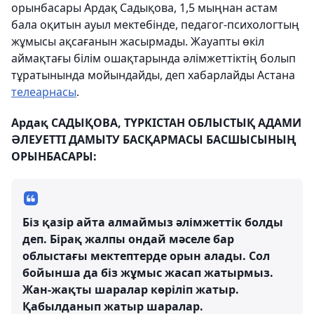
орынбасары Ардақ Садықова, 1,5 мыңнан астам
бала оқитын ауыл мектебінде, педагог-психологтың
жұмысы ақсағанын жасырмады. Жауапты өкіл
аймақтағы білім ошақтарында әлімжеттіктің болып
тұратынында мойындайды, деп хабарлайды Астана
телеарнасы
.
Ардақ САДЫҚОВА, ТҮРКІСТАН ОБЛЫСТЫҚ АДАМИ
ӘЛЕУЕТТІ ДАМЫТУ БАСҚАРМАСЫ БАСШЫСЫНЫҢ
ОРЫНБАСАРЫ:
Біз қазір айта алмаймыз әлімжеттік болды
деп. Бірақ жалпы ондай мәселе бар
облыстағы мектептерде орын алады. Сол
бойынша да біз жұмыс жасап жатырмыз.
Жан-жақты шаралар көріліп жатыр.
Қабылданып жатыр шаралар.