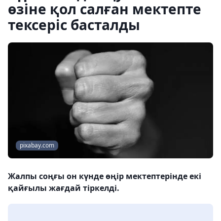
өзіне қол салған мектепте
тексеріс басталды
pixabay.com
Жалпы соңғы он күнде өңір мектептерінде екі
қайғылы жағдай тіркелді.