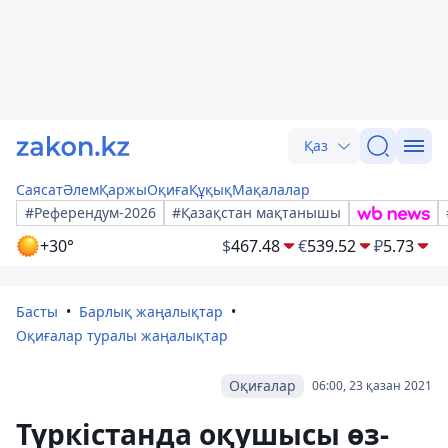
Қаз
Саясат
Әлем
Қаржы
Оқиға
Құқық
Мақалалар
#Референдум-2026
#Қазақстан мақтанышы
+30°
$
467.48
€
539.52
₽
5.73
Басты
Барлық жаңалықтар
Оқиғалар туралы жаңалықтар
Оқиғалар
06:00, 23 қазан 2021
Түркістанда оқушысы өз-