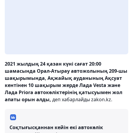
2021 жылдың 24 қазан күні сағат 20:00
шамасында Орал-Атырау автожолының 209-шы
шақырымында, Ақжайық ауданының Ақсуат
кентінен 10 шақырым жерде Лада Vesta және
Лада Priora автокөліктерінің қатысуымен жол
апаты орын алды,
деп хабарлайды zakon.kz.
Соқтығысқаннан кейін екі автокөлік