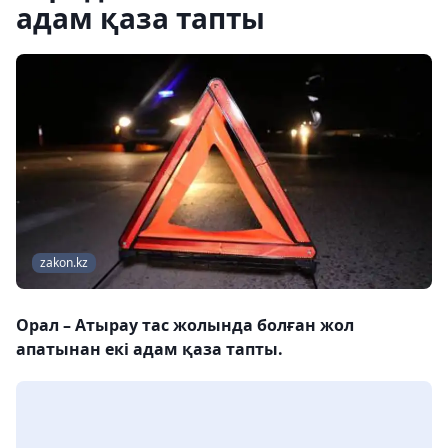
адам қаза тапты
zakon.kz
Орал – Атырау тас жолында болған жол
апатынан екі адам қаза тапты.