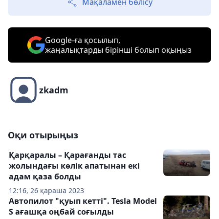
Мақаламен бөлісу
Google-ға қосылып,
жаңалықтарды бірінші болып оқыңыз
zkadm
Оқи отырыңыз
Қарқаралы – Қарағанды тас
жолындағы көлік апатынан екі
адам қаза болды
12:16, 26 қараша 2023
Автопилот "қуып кетті". Tesla Model
S ағашқа оңбай соғылды