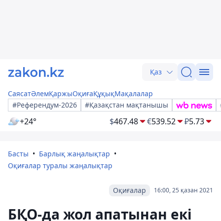
Қаз
Саясат
Әлем
Қаржы
Оқиға
Құқық
Мақалалар
#Референдум-2026
#Қазақстан мақтанышы
+24°
$
467.48
€
539.52
₽
5.73
Басты
Барлық жаңалықтар
Оқиғалар туралы жаңалықтар
Оқиғалар
16:00, 25 қазан 2021
БҚО-да жол апатынан екі