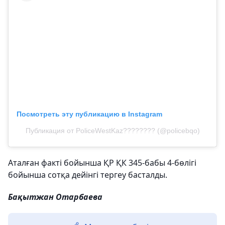
Посмотреть эту публикацию в Instagram
Публикация от PoliceWestKaz???????? (@policebqo)
Аталған факті бойынша ҚР ҚК 345-бабы 4-бөлігі
бойынша сотқа дейінгі тергеу басталды.
Бақытжан Отарбаева