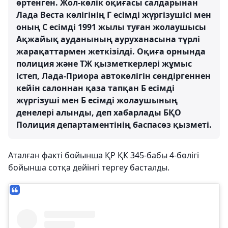
өртенген. Жол-көлік оқиғасы салдарынан
Лада Веста көлігінің Г есімді жүргізушісі мен
оның С есімді 1991 жылы туған жолаушысы
Ақжайық ауданының ауруханасына түрлі
жарақаттармен жеткізілді. Оқиға орнында
полиция және ТЖ қызметкерлері жұмыс
істеп, Лада-Приора автокөлігін сөндіргеннен
кейін салоннан қаза тапқан Б есімді
жүргізуші мен Б есімді жолаушының
денелері алынды, деп хабарлады БҚО
Полиция департаментінің баспасөз қызметі.
Аталған факті бойынша ҚР ҚК 345-бабы 4-бөлігі
бойынша сотқа дейінгі тергеу басталды.