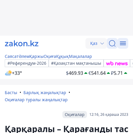
Қаз
Саясат
Әлем
Қаржы
Оқиға
Құқық
Мақалалар
#Референдум-2026
#Қазақстан мақтанышы
+33°
$
469.93
€
541.64
₽
5.71
Басты
Барлық жаңалықтар
Оқиғалар туралы жаңалықтар
Оқиғалар
12:16, 26 қараша 2023
Қарқаралы – Қарағанды тас