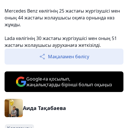
Mercedes Benz көлігінің 25 жастағы жүргізушісі мен
оның 44 жастағы жолаушысы оқиға орнында көз
жұмды.
Lada көлігінің 30 жастағы жүргізушісі мен оның 51
жастағы жолаушысы ауруханаға жеткізілді.
Мақаламен бөлісу
Google-ға қосылып,
жаңалықтарды бірінші болып оқыңыз
Аида Тақабаева