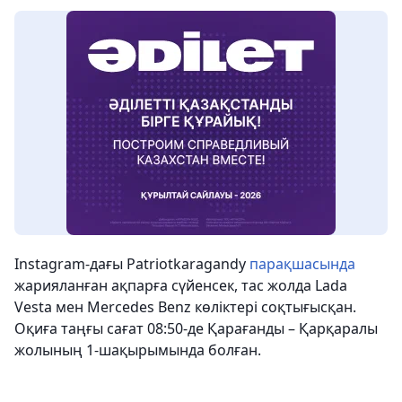
Instagram-дағы Patriotkaragandy
парақшасында
жарияланған ақпарға сүйенсек, тас жолда Lada
Vesta мен Mercedes Benz көліктері соқтығысқан.
Оқиға таңғы сағат 08:50-де Қарағанды ​​– Қарқаралы
жолының 1-шақырымында болған.