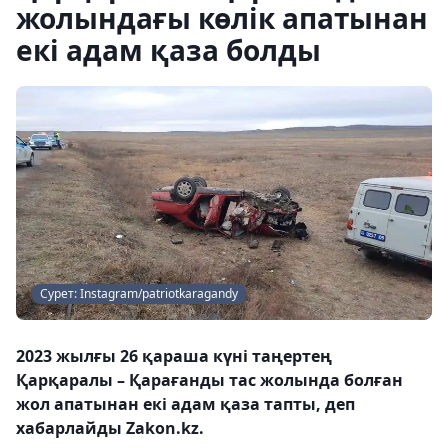
жолындағы көлік апатынан
екі адам қаза болды
Сурет: Instagram/patriotkaragandy
2023 жылғы 26 қараша күні таңертең
Қарқаралы – Қарағанды ​​тас жолында болған
жол апатынан екі адам қаза тапты, деп
хабарлайды Zakon.kz.