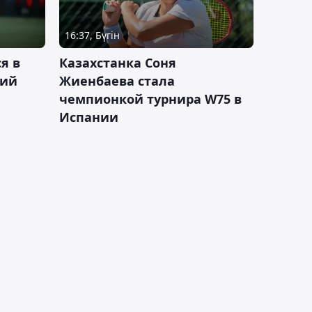
16:37, Бүгін
я в
Казахстанка Соня
кий
Жиенбаева стала
чемпионкой турнира W75 в
Испании