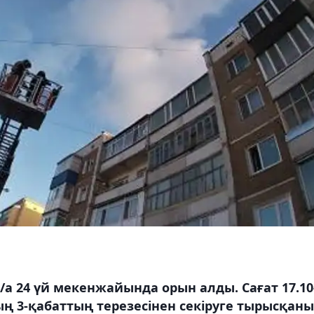
а 24 үй мекенжайында орын алды. Сағат 17.10
ың 3-қабаттың терезесінен секіруге тырысқаны