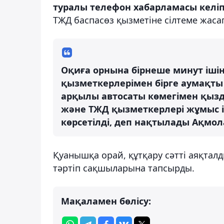
туралы телефон хабарламасы келіп 
ТЖД баспасөз қызметіне сілтеме жаса
Оқиға орнына бірнеше минут іші
қызметкерлерімен бірге аумақты
арқылы автосаты көмегімен қыз
және ТЖД қызметкерлері жұмыс і
көрсетілді, деп нақтылады Ақмол
Қуанышқа орай, құтқару сәтті аяқта
тәртіп сақшыларына тапсырды.
Мақаламен бөлісу: