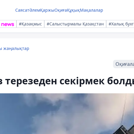
Саясат
Әлем
Қаржы
Оқиға
Құқық
Мақалалар
#Қазақмыс
#Салыстырмалы Қазақстан
#Халық бухг
лы жаңалықтар
Оқиғал
 терезеден секірмек бол