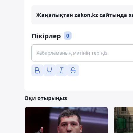
Жаңалықтан zakon.kz сайтында х
Пікірлер
0
Оқи отырыңыз