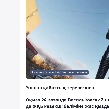
Ақмола облысы ТЖД баспасөз қызметі
Үшінші қабаттың терезесінен.
Оқиға 26 қазанда Васильковский ш/
да ЖҚБ кезекші бөліміне жас қызд