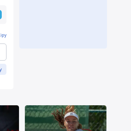
Кіру
у