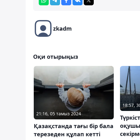
zkadm
Оқи отырыңыз
18:57, 3
21:16, 05 тамыз 2024
Түркіс
оқушы
Қазақстанда тағы бір бала
секір
терезеден құлап кетті