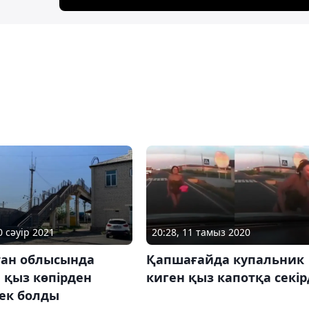
0 сәуір 2021
20:28, 11 тамыз 2020
тан облысында
Қапшағайда купальник
 қыз көпірден
киген қыз капотқа секір
мек болды