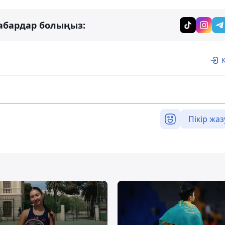
абардар болыңыз:
Пікір жаз