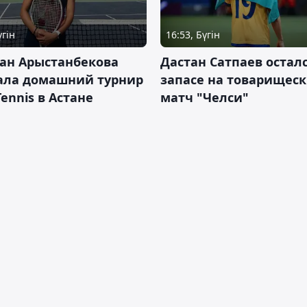
үгін
16:53, Бүгін
ан Арыстанбекова
Дастан Сатпаев осталс
ала домашний турнир
запасе на товарищес
Tennis в Астане
матч "Челси"