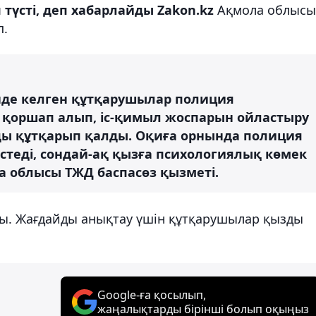
түсті, деп хабарлайды Zakon.kz
Ақмола облысы
п.
нде келген құтқарушылар полиция
 қоршап алып, іс-қимыл жоспарын ойластыру
ды құтқарып қалды. Оқиға орнында полиция
стеді, сондай-ақ қызға психологиялық көмек
а облысы ТЖД баспасөз қызметі.
лды. Жағдайды анықтау үшін құтқарушылар қызды
Google-ға қосылып,
жаңалықтарды бірінші болып оқыңыз