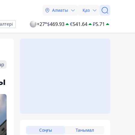
Алматы
Қаз
+27°
$
469.93
€
541.64
₽
5.71
алтері
ар
ды
Соңғы
Танымал