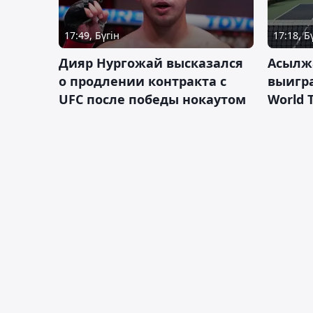
17:49, Бүгін
17:18, Б
Дияр Нургожай высказался
Асылж
о продлении контракта с
выигр
UFC после победы нокаутом
World 