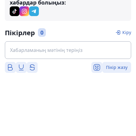
хабардар болыңыз:
Пікірлер
0
Кіру
Пікір жазу