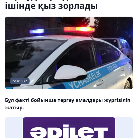
ішінде қыз зорлады
zakon.kz
Бұл факті бойынша тергеу амалдары жүргізіліп
жатыр.