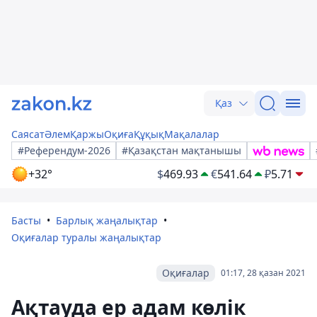
Қаз
Саясат
Әлем
Қаржы
Оқиға
Құқық
Мақалалар
#Референдум-2026
#Қазақстан мақтанышы
+32°
$
469.93
€
541.64
₽
5.71
Басты
Барлық жаңалықтар
Оқиғалар туралы жаңалықтар
Оқиғалар
01:17, 28 қазан 2021
Ақтауда ер адам көлік