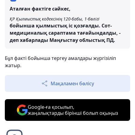
Аталған фактіге сәйкес,
ҚР Қылмыстық кодексінің 120-бабы, 1-бөлігі
бойынша қылмыстық іс қозғалды. Сот-
медициналық сараптама тағайындалды, -
деп хабарлады Маңғыстау облыстық ПД.
Бұл факті бойынша тергеу амалдары жүргізіліп
жатыр.
Мақаламен бөлісу
Google-ға қосылып,
жаңалықтарды бірінші болып оқыңыз