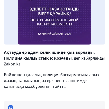
Ақтауда ер адам көлік ішінде қыз зорлады.
Полиция қылмыстық іс қозғады
, деп хабарлайды
Zakon.kz.
Бойжеткен қалалық полиция басқармасына арыз
жазып, танысының өз еркінен тыс интимдік
қатынасқа мәжбүрлегенін айтты.