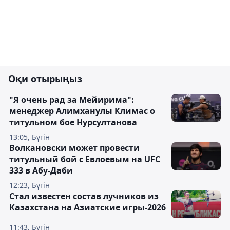
Оқи отырыңыз
"Я очень рад за Мейирима":
менеджер Алимханулы Климас о
титульном бое Нурсултанова
13:05, Бүгін
Волкановски может провести
титульный бой с Евлоевым на UFC
333 в Абу-Даби
12:23, Бүгін
Стал известен состав лучников из
Казахстана на Азиатские игры-2026
11:43, Бүгін