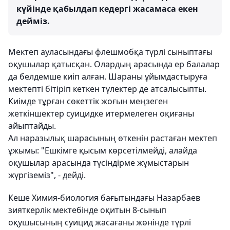
күйінде қабылдап кедергі жасамаса екен
дейміз.
Мектеп ауласындағы флешмобқа түрлі сыныптағы
оқушылар қатысқан. Олардың арасында ер балалар
да белдемше киіп алған. Шараны ұйымдастыруға
мектепті бітіріп кеткен түлектер де атсалысыпты.
Киімде тұрған сөкеттік жоғын меңзеген
жеткіншектер суицидке итермелеген оқиғаны
айыптайды.
Ал наразылық шарасының өткенін растаған мектеп
ұжымы: "Ешкімге қысым көрсетілмейді, алайда
оқушылар арасында түсіндірме жұмыстарын
жүргіземіз", - дейді.
Кеше Химия-биология бағытындағы Назарбаев
зияткерлік мектебінде оқитын 8-сынып
оқушысының суицид жасағаны жөнінде түрлі