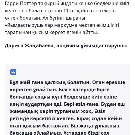
Гарри Поттер тақырыбындағы кешке белдемше киіп
келген ер бала соңынан 11-ші қабаттан секіріп
өлген болатын. Ал бүгінгі шараны
ұйымдастырушылар марқұмға мектеп әкімшілігі
тарапынан қысым көрсетілгенін айтты.
Дариға Жаңабаева, акцияны ұйымдастырушы:
Бұл жай ғана қалжың болатын. Оған ерекше
көрінген ұнайтын. Бізге лагерьде бірге
болғанда соңғы күні белдемше киіп өзіне
көңіл аудартқан еді. Бәрі әзіл ғана. Бұдан еш
жамандық көріп тұрғаным жоқ. Әзіл
ретінде көрсеткісі келген. Бірақ содан кейін
оған қысым басталған. Біз жаңа ұрпақпыз,
басқаша ойлаймыз. Ұстаздар бізді сол