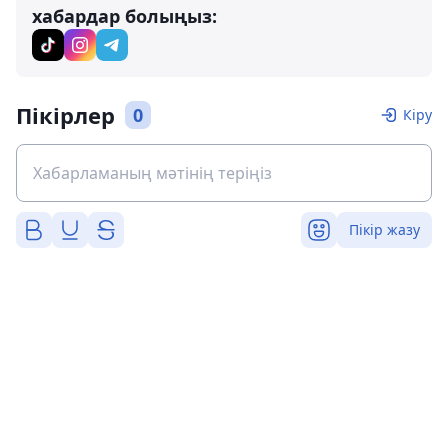
хабардар болыңыз:
Пікірлер
0
Кіру
Пікір жазу