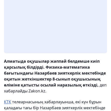
Алматыда оқушылар жаппай белдемше киіп
қарсылық білдірді. Физика-математика
бағытындағы Назарбаев зияткерлік мектебінде
оқитын жеткіншектер 8-сынып оқушысының
өліміне қатысты осылай наразылық өткізді,
деп
хабарлайды Zakon.kz.
КТК
телеарнасының хабарлауынша, екі күн бұрын
қаладағы тағы бір Назарбаев зияткерлік мектебінде