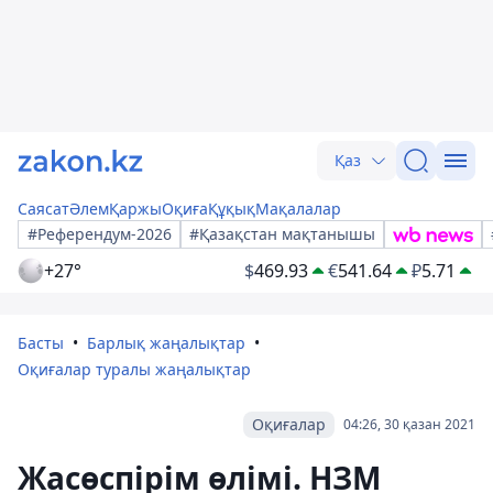
Қаз
Саясат
Әлем
Қаржы
Оқиға
Құқық
Мақалалар
#Референдум-2026
#Қазақстан мақтанышы
+27°
$
469.93
€
541.64
₽
5.71
Басты
Барлық жаңалықтар
Оқиғалар туралы жаңалықтар
Оқиғалар
04:26, 30 қазан 2021
Жасөспірім өлімі. НЗМ