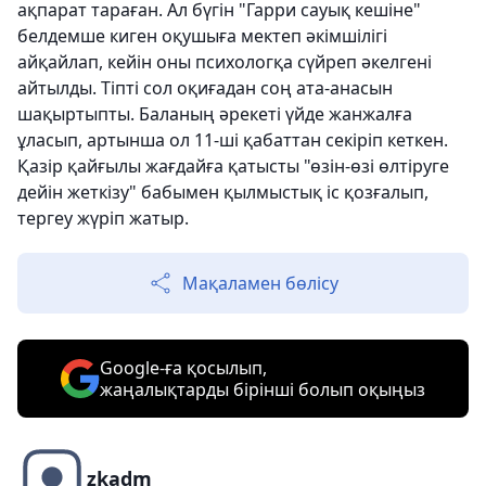
ақпарат тараған. Ал бүгін "Гарри сауық кешіне"
белдемше киген оқушыға мектеп әкімшілігі
айқайлап, кейін оны психологқа сүйреп әкелгені
айтылды. Тіпті сол оқиғадан соң ата-анасын
шақыртыпты. Баланың әрекеті үйде жанжалға
ұласып, артынша ол 11-ші қабаттан секіріп кеткен.
Қазір қайғылы жағдайға қатысты "өзін-өзі өлтіруге
дейін жеткізу" бабымен қылмыстық іс қозғалып,
тергеу жүріп жатыр.
Мақаламен бөлісу
Google-ға қосылып,
жаңалықтарды бірінші болып оқыңыз
zkadm