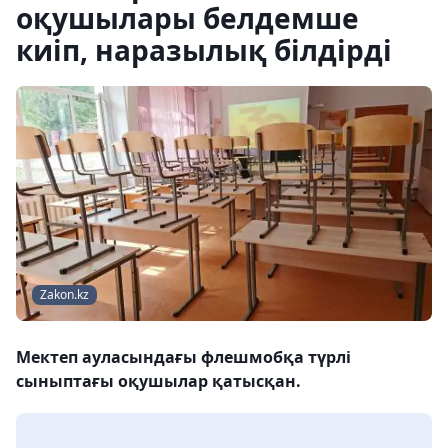
оқушылары белдемше
киіп, наразылық білдірді
Zakon.kz
Мектеп ауласындағы флешмобқа түрлі
сыныптағы оқушылар қатысқан.