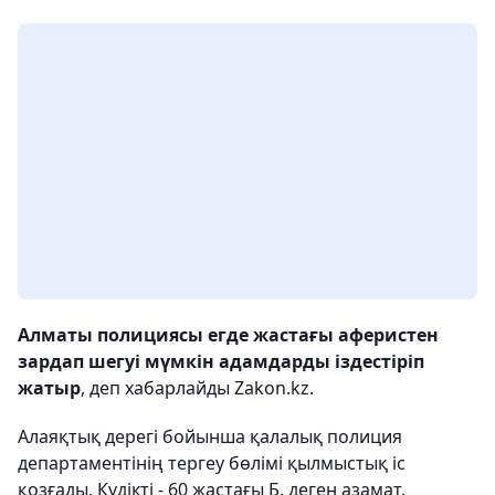
Алматы полициясы егде жастағы аферистен
зардап шегуі мүмкін адамдарды іздестіріп
жатыр
, деп хабарлайды Zakon.kz.
Алаяқтық дерегі бойынша қалалық полиция
департаментінің тергеу бөлімі қылмыстық іс
қозғады. Күдікті - 60 жастағы Б. деген азамат.