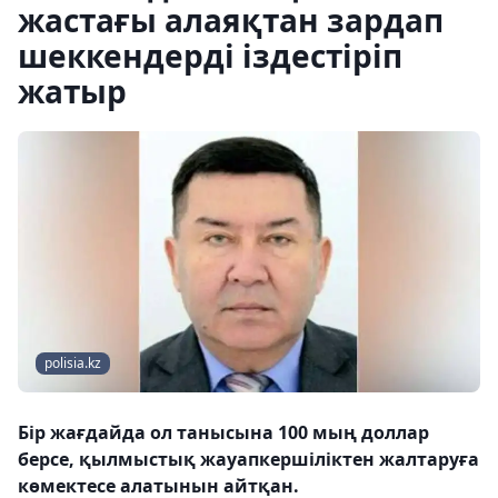
жастағы алаяқтан зардап
шеккендерді іздестіріп
жатыр
polisia.kz
Бір жағдайда ол танысына 100 мың доллар
берсе, қылмыстық жауапкершіліктен жалтаруға
көмектесе алатынын айтқан.