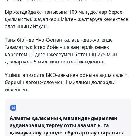
Бір жағдайда ол танысына 100 мың доллар берсе,
қылмыстық жауапкершіліктен жалтаруға көмектесе
алатынын айтқан.
Тағы бірінде Нұр-Сұлтан қаласында жүргенде
"азаматтық істер бойынша заңгерлік көмек
көрсетемін" деген желеумен бөтеннің 275 мың
доллар мен 5 миллион теңгені иемденген.
Үшінші эпизодта БҚО-дағы кен орнына ақша салып
беремін деген желеумен 1 миллион долларды
иеленген.
Алматы қаласының мамандандырылған
ауданаралық тергеу соты азамат Б.-ға
қамауға алу түріндегі бұлтартпау шарасына