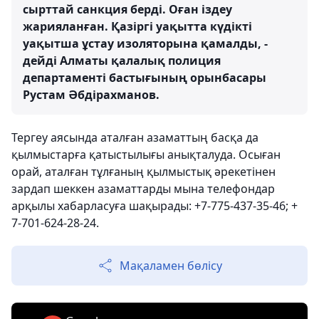
сырттай санкция берді. Оған іздеу
жарияланған. Қазіргі уақытта күдікті
уақытша ұстау изоляторына қамалды, -
дейді Алматы қалалық полиция
департаменті бастығының орынбасары
Рустам Әбдірахманов.
Тергеу аясында аталған азаматтың басқа да
қылмыстарға қатыстылығы анықталуда. Осыған
орай, аталған тұлғаның қылмыстық әрекетінен
зардап шеккен азаматтарды мына телефондар
арқылы хабарласуға шақырады: +7-775-437-35-46; +
7-701-624-28-24.
Мақаламен бөлісу