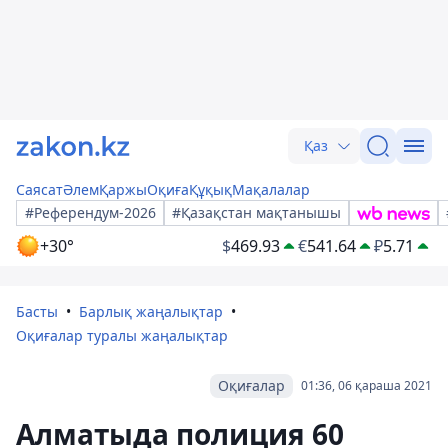
Қаз
Саясат
Әлем
Қаржы
Оқиға
Құқық
Мақалалар
#Референдум-2026
#Қазақстан мақтанышы
+30°
$
469.93
€
541.64
₽
5.71
Басты
Барлық жаңалықтар
Оқиғалар туралы жаңалықтар
Оқиғалар
01:36, 06 қараша 2021
Алматыда полиция 60