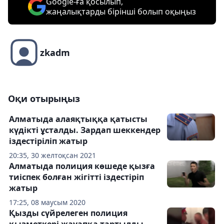
Google-ға қосылып,
жаңалықтарды бірінші болып оқыңыз
zkadm
Оқи отырыңыз
Алматыда алаяқтыққа қатысты
күдікті ұсталды. Зардап шеккендер
іздестіріліп жатыр
20:35, 30 желтоқсан 2021
Алматыда полиция көшеде қызға
тиіспек болған жігітті іздестіріп
жатыр
17:25, 08 маусым 2020
Қызды сүйрелеген полиция