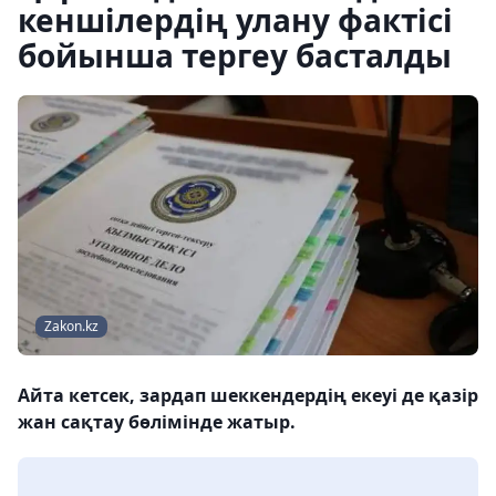
кеншілердің улану фактісі
бойынша тергеу басталды
Zakon.kz
Айта кетсек, зардап шеккендердің екеуі де қазір
жан сақтау бөлімінде жатыр.