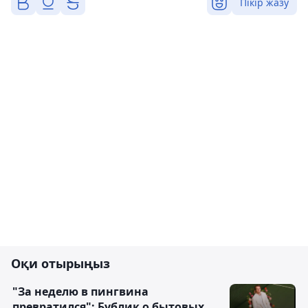
Пікір жазу
Оқи отырыңыз
"За неделю в пингвина
превратился": Бублик о бытовых