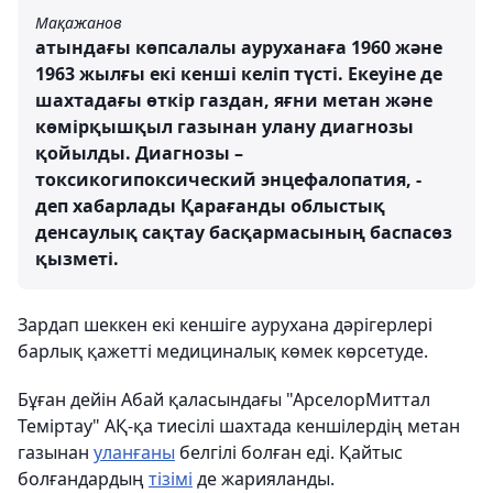
Мақажанов
атындағы көпсалалы ауруханаға 1960 және
1963 жылғы екі кенші келіп түсті. Екеуіне де
шахтадағы өткір газдан, яғни метан және
көмірқышқыл газынан улану диагнозы
қойылды. Диагнозы –
токсикогипоксический энцефалопатия, -
деп хабарлады Қарағанды ​​облыстық
денсаулық сақтау басқармасының баспасөз
қызметі.
Зардап шеккен екі кеншіге аурухана дәрігерлері
барлық қажетті медициналық көмек көрсетуде.
Бұған дейін Абай қаласындағы "АрселорМиттал
Теміртау" АҚ-қа тиесілі шахтада кеншілердің метан
газынан
уланғаны
белгілі болған еді. Қайтыс
болғандардың
тізімі
де жарияланды.