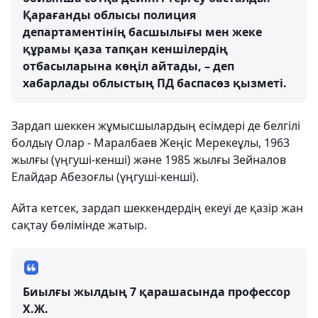
Қарағанды ​​облысы полиция
департаментінің басшылығы мен жеке
құрамы қаза тапқан кеншілердің
отбасыларына көңіл айтады, – деп
хабарлады облыстың ПД баспасөз қызметі.
Зардап шеккен жұмысшылардың есімдері де белгілі
болдыү Олар - Маралбаев Жеңіс Мерекеұлы, 1963
жылғы (үңгуші-кенші) және 1985 жылғы Зейналов
Елайдар Абезоғлы (үңгуші-кенші).
Айта кетсек, зардап шеккендердің екеуі де қазір жан
сақтау бөлімінде жатыр.
Биылғы жылдың 7 қарашасында профессор
Х.Ж.