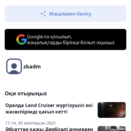
Мақаламен бөлісу
Google-ға қосылып,
жаңалықтарды бірінші болып оқыңыз
zkadm
Оқи отырыңыз
Оралда Land Cruiser жүргізушісі екі
жасөспірімді қағып кетті
11:14, 05 желтоқсан 2021
Әбсаттар қажы Дербісәлі дүниеден