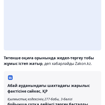
Төтенше оқиға орынында жедел-тергеу тобы
жұмыс істеп жатыр
, деп хабарлайды Zakon.kz.
Абай ауданындағы шахтадағы жарылыс
фактісіне сәйкес, ҚР
Қылмыстық кодексінің 277-бабы, 3-бөлігі
бойынша сотқа дейінгі тергеу басталды.