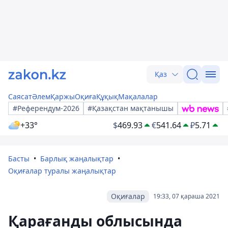
Қаз
Саясат
Әлем
Қаржы
Оқиға
Құқық
Мақалалар
#Референдум-2026
#Қазақстан мақтанышы
+33°
$
469.93
€
541.64
₽
5.71
Басты
Барлық жаңалықтар
Оқиғалар туралы жаңалықтар
Оқиғалар
19:33, 07 қараша 2021
Қарағанды облысында