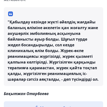
"Қабылдау кезінде жүкті әйелдің жағдайы
баланың өліміне әкелетін қан жоғалту және
акушерлік эмболияның асқынуына
байланысты ауыр болды. Шұғыл түрде
жедел босандырылды, сол кезде
клиникалық өлім болды. Жүрек-өкпе
реанимациясы жүргізілді, жүрек қызметі
қалпына келтірілді. Жүргізілген қарқынды
терапияға қарамастан, жүрек қайта тоқтап
қалды, жүргізілген реанимациялық іс-
шаралар сәтсіз аяқталды, - деп түсіндірді ол.
Бақытжан Отарбаева