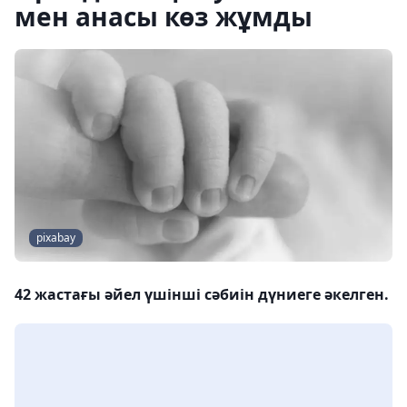
мен анасы көз жұмды
pixabay
42 жастағы әйел үшінші сәбиін дүниеге әкелген.