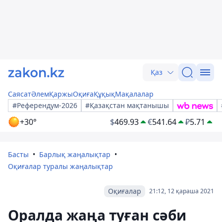
Қаз
Саясат
Әлем
Қаржы
Оқиға
Құқық
Мақалалар
#Референдум-2026
#Қазақстан мақтанышы
+30°
$
469.93
€
541.64
₽
5.71
Басты
Барлық жаңалықтар
Оқиғалар туралы жаңалықтар
Оқиғалар
21:12, 12 қараша 2021
Оралда жаңа туған сәби