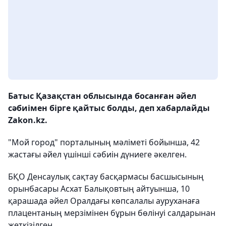
Батыс Қазақстан облысында босанған әйел
сәбиімен бірге қайтыс болды, деп хабарлайды
Zakon.kz.
"Мой город" порталының мәліметі бойынша, 42
жастағы әйел үшінші сәбиін дүниеге әкелген.
БҚО Денсаулық сақтау басқармасы басшысының
орынбасары Асхат Балықовтың айтуынша, 10
қарашада әйел Оралдағы көпсалалы ауруханаға
плацентаның мерзімінен бұрын бөлінуі салдарынан
жеткізілген.