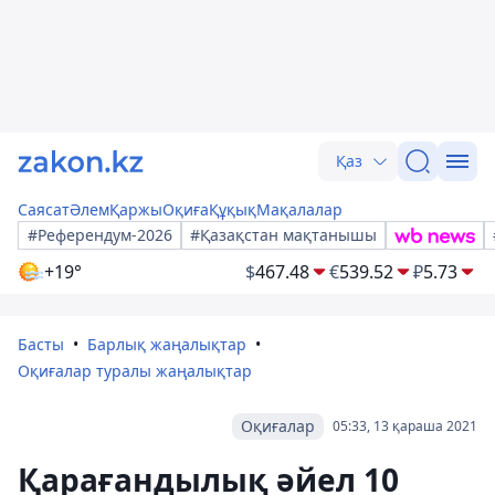
Қаз
Саясат
Әлем
Қаржы
Оқиға
Құқық
Мақалалар
#Референдум-2026
#Қазақстан мақтанышы
+19°
$
467.48
€
539.52
₽
5.73
Басты
Барлық жаңалықтар
Оқиғалар туралы жаңалықтар
Оқиғалар
05:33, 13 қараша 2021
Қарағандылық әйел 10