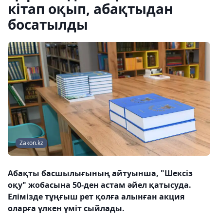
кітап оқып, абақтыдан
босатылды
Zakon.kz
Абақты басшылығының айтуынша, "Шексіз
оқу" жобасына 50-ден астам әйел қатысуда.
Елімізде тұңғыш рет қолға алынған акция
оларға үлкен үміт сыйлады.