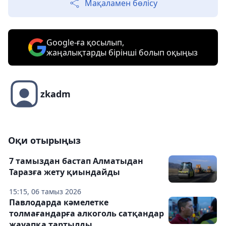
Мақаламен бөлісу
Google-ға қосылып,
жаңалықтарды бірінші болып оқыңыз
zkadm
Оқи отырыңыз
7 тамыздан бастап Алматыдан
Таразға жету қиындайды
15:15, 06 тамыз 2026
Павлодарда кәмелетке
толмағандарға алкоголь сатқандар
жауапқа тартылды