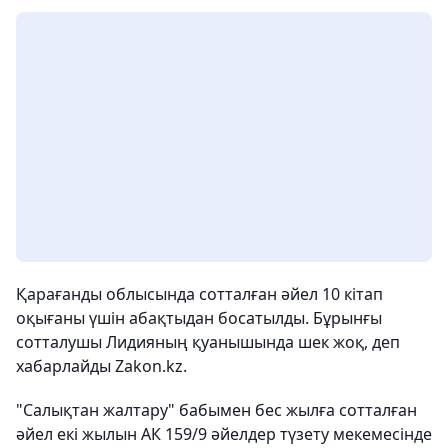
Қарағанды облысында сотталған әйел 10 кітап
оқығаны үшін абақтыдан босатылды. Бұрынғы
сотталушы Лидияның қуанышында шек жоқ, деп
хабарлайды Zakon.kz.
"Салықтан жалтару" бабымен бес жылға сотталған
әйел екі жылын АК 159/9 әйелдер түзету мекемесінде