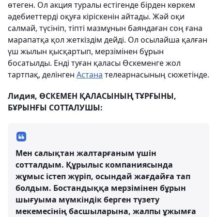
өтеген. Ол акция туралы естігенде бірден көркем
әдебиеттерді оқуға кіріскенін айтады. Жәй оқи
салмай, түсініп, тіпті мазмұнын баяндаған соң ғана
марапатқа қол жеткіздім дейді. Ол осылайша қалған
үш жылын қысқартып, мерзімінен бұрын
босатылды. Енді туған қаласы Өскеменге жол
тартпақ, делінген
Астана
телеарнасының сюжетінде.
Лидия, ӨСКЕМЕН ҚАЛАСЫНЫҢ ТҰРҒЫНЫ,
БҰРЫНҒЫ СОТТАЛУШЫ:
Мен салықтан жалтарғаным үшін
сотталдым. Құрылыс компаниясында
жұмыс істеп жүріп, осындай жағдайға тап
болдым. Бостандыққа мерзімінен бұрын
шығуыма мүмкіндік берген түзету
мекемесінің басшыларына, жалпы ұжымға