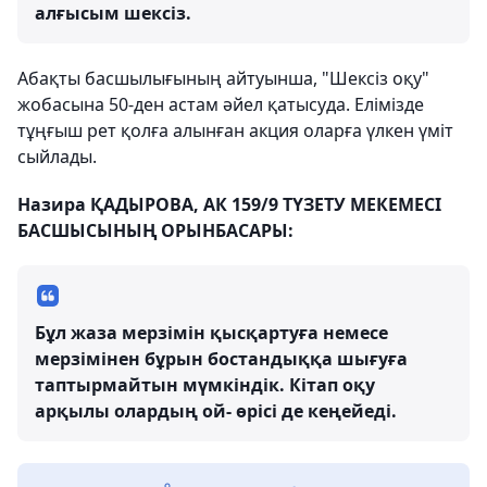
алғысым шексіз.
Абақты басшылығының айтуынша, "Шексіз оқу"
жобасына 50-ден астам әйел қатысуда. Елімізде
тұңғыш рет қолға алынған акция оларға үлкен үміт
сыйлады.
Назира ҚАДЫРОВА, АК 159/9 ТҮЗЕТУ МЕКЕМЕСІ
БАСШЫСЫНЫҢ ОРЫНБАСАРЫ:
Бұл жаза мерзімін қысқартуға немесе
мерзімінен бұрын бостандыққа шығуға
таптырмайтын мүмкіндік. Кітап оқу
арқылы олардың ой- өрісі де кеңейеді.