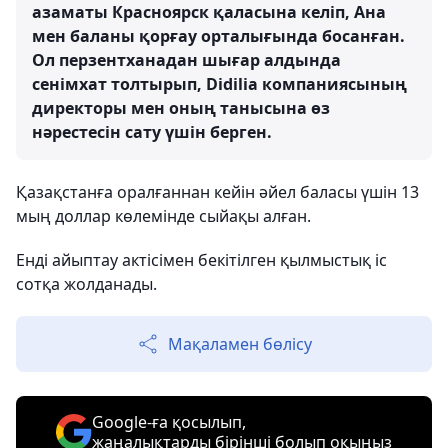
азаматы Красноярск қаласына келіп, Ана
мен баланы қорғау орталығында босанған.
Ол перзентханадан шығар алдында
сенімхат толтырып, Didilia компаниясының
директоры мен оның танысына өз
нәрестесін сату үшін берген.
Қазақстанға оралғаннан кейін әйел баласы үшін 13
мың доллар көлемінде сыйақы алған.
Енді айыптау актісімен
бекітілген
қылмыстық іс
сотқа жолданады.
Мақаламен бөлісу
Google-ға қосылып,
жаңалықтарды бірінші болып оқыңыз