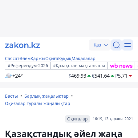
Қаз
Саясат
Әлем
Қаржы
Оқиға
Құқық
Мақалалар
#Референдум-2026
#Қазақстан мақтанышы
+24°
$
469.93
€
541.64
₽
5.71
Басты
Барлық жаңалықтар
Оқиғалар туралы жаңалықтар
Оқиғалар
16:19, 13 қараша 2021
Қазақстандық әйел жаңа