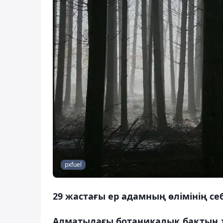
pxfuel
29 жастағы ер адамның өлімінің с
Алматыдағы ботаникалық бақтың 