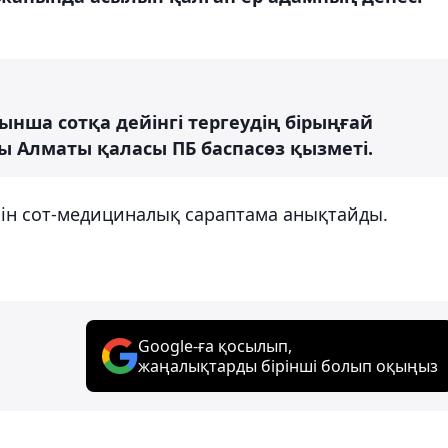
.
ынша сотқа дейінгі тергеудің бірыңғай
ады Алматы қаласы ПБ баспасөз қызметі.
бін сот-медициналық сараптама анықтайды.
Google-ға қосылып,
жаңалықтарды бірінші болып оқыңыз