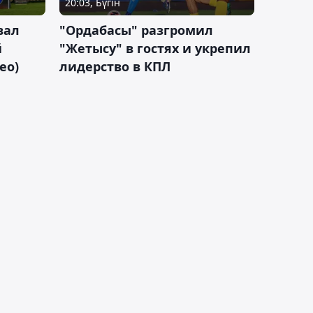
20:03, Бүгін
вал
"Ордабасы" разгромил
й
"Жетысу" в гостях и укрепил
ео)
лидерство в КПЛ