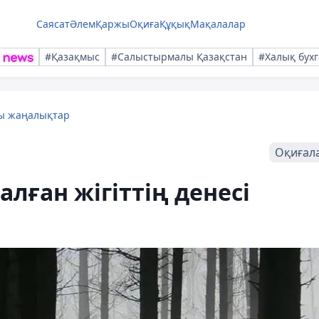
Саясат
Әлем
Қаржы
Оқиға
Құқық
Мақалалар
#Қазақмыс
#Салыстырмалы Қазақстан
#Халық бухг
лы жаңалықтар
Оқиғал
лған жігіттің денесі