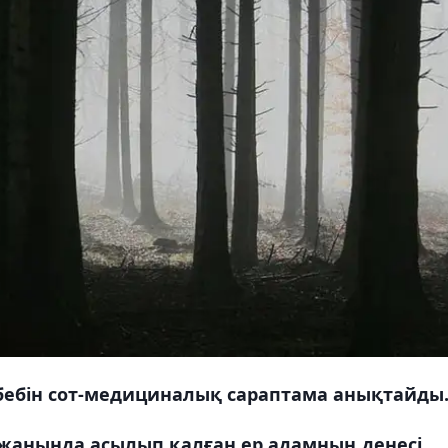
ебебін сот-медициналық сараптама анықтайды
жанында асылып қалған ер адамның денесі