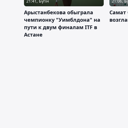
21:41, Бүгін
21:06, Б
Арыстанбекова обыграла
Самат
чемпионку "Уимблдона" на
возгла
пути к двум финалам ITF в
Астане