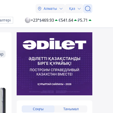
Алматы
Қаз
+23°
$
469.93
€
541.64
₽
5.71
алтері
ар
Соңғы
Танымал