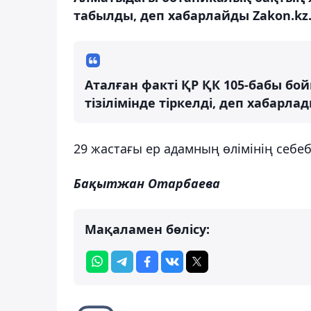
табылды, деп хабарлайды Zakon.kz
Аталған факті ҚР ҚК 105-бабы бой
тізілімінде тіркелді, деп хабарл
29 жастағы ер адамның өлімінің себе
Бақытжан Отарбаева
Мақаламен бөлісу: