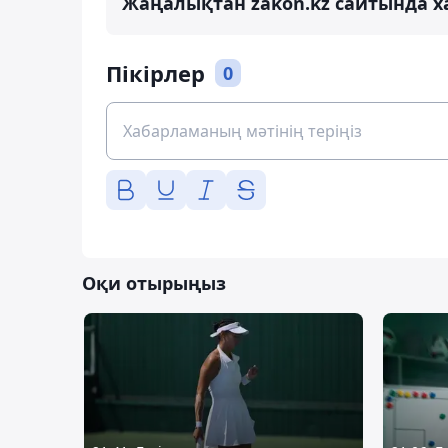
Жаңалықтан zakon.kz сайтында х
Пікірлер
0
Оқи отырыңыз