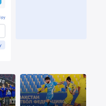
Кіру
у