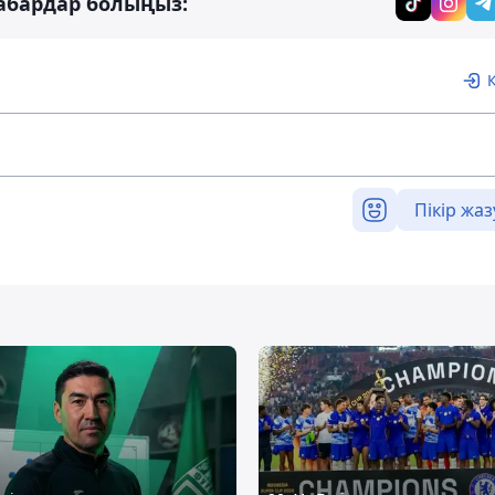
абардар болыңыз:
Пікір жаз