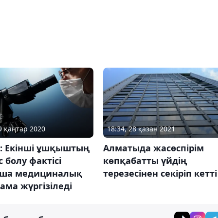
29 қаңтар 2020
18:34, 28 қазан 2021
r: Екінші ұшқыштың
Алматыда жасөспірім
 болу фактісі
көпқабатты үйдің
ша медициналық
терезесінен секіріп кетті
ама жүргізіледі