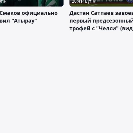
үгін
20:41, Бүгін
 Смаков официально
Дастан Сатпаев завое
вил "Атырау"
первый предсезонны
трофей с "Челси" (вид