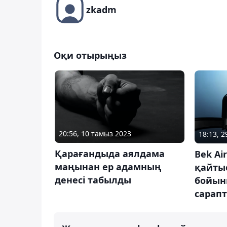
zkadm
Оқи отырыңыз
20:56, 10 тамыз 2023
18:13, 
Қарағандыда аялдама
Bek Ai
маңынан ер адамның
қайтыс
денесі табылды
бойын
сарапт