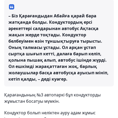
– Біз Қарағандыдан Абайға қарай бара
жатқанда болды. Кондуктордың ерсі
әрекеттері салдарынан автобус Ақтасқа
жақын жерде тоқтады. Кондуктор
белбеуімен өзін тұншықтыруға тырысты.
Оның талмасы ұстады. Ол арқан ұстап
сыртқа шығып кетті, далаға барып келіп,
қолына пышақ алып, автобус ішінде жүрді.
Ол ешкімді жарақаттаған жоқ, барлық
жолаушылар басқа автобусқа ауысып мініп,
кетіп қалды, – деді куәгер.
Қарағандының №3 автопаркі бұл кондукторды
жұмыстан босатуы мүмкін.
Кондуктор болып неліктен ауру адам жұмыс