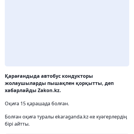
Қарағандыда автобус кондукторы
жолаушыларды пышақпен қорқытты, деп
хабарлайды Zakon.kz.
Оқиға 15 қарашада болған.
Болған оқиға туралы ekaraganda.kz-ке куәгерлердің
бірі айтты.