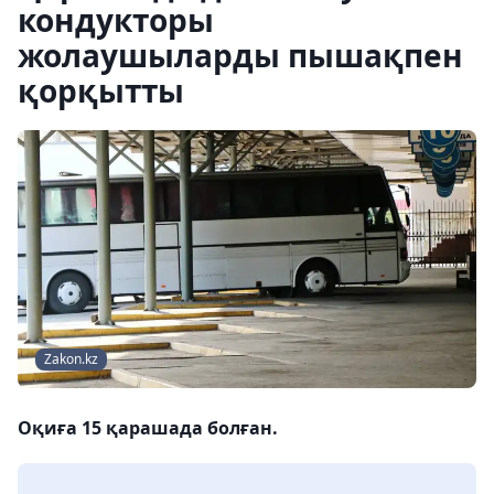
кондукторы
жолаушыларды пышақпен
қорқытты
Zakon.kz
Оқиға 15 қарашада болған.