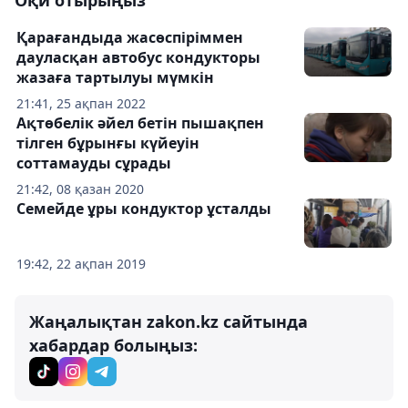
Оқи отырыңыз
Қарағандыда жасөспіріммен
дауласқан автобус кондукторы
жазаға тартылуы мүмкін
21:41, 25 ақпан 2022
Ақтөбелік әйел бетін пышақпен
тілген бұрынғы күйеуін
соттамауды сұрады
21:42, 08 қазан 2020
Семейде ұры кондуктор ұсталды
19:42, 22 ақпан 2019
Жаңалықтан zakon.kz сайтында
хабардар болыңыз: