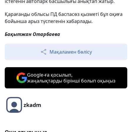
істегенін автопарк басшылығы анықтап жатыр.
Қарағанды облысы ПД баспасөз қызметі бұл оқиға
бойынша арыз түспегенін хабарлады.
Бақытжан Отарбаева
Мақаламен бөлісу
Google-ға қосылып,
жаңалықтарды бірінші болып оқыңыз
zkadm