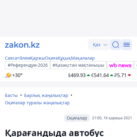
Қаз
Саясат
Әлем
Қаржы
Оқиға
Құқық
Мақалалар
#Референдум-2026
#Қазақстан мақтанышы
+30°
$
469.93
€
541.64
₽
5.71
Басты
Барлық жаңалықтар
Оқиғалар туралы жаңалықтар
Оқиғалар
21:00, 16 қараша 2021
Қарағандыда автобус