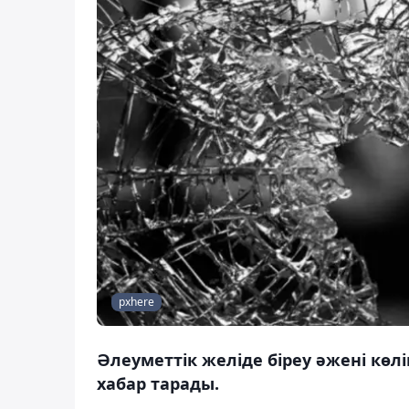
pxhere
Әлеуметтік желіде біреу әжені көлі
хабар тарады.