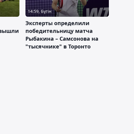
14:59, Бүгін
Эксперты определили
 вышли
победительницу матча
Рыбакина – Самсонова на
"тысячнике" в Торонто