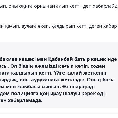
ағып, оны оқиға орнынан алып кетті, деп хабарлай
ен қағып, аулаға әкеп, қалдырып кетті деген хабар
ыбакиев көшесі мен Қабанбай батыр көшесінде
асы. Ол біздің әжемізді қағып кетіп, содан
лаға қалдырып кетті. Үйге қалай жеткенін
ырдық, оны ауруханаға жеткіздік. Оның басы
ы мен жамбасы сынған. Өз пікіріңізді
ем полицияға қоңырау шалуы керек еді,
нген хабарламада.