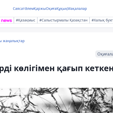
Саясат
Әлем
Қаржы
Оқиға
Құқық
Мақалалар
#Қазақмыс
#Салыстырмалы Қазақстан
#Халық бухг
лы жаңалықтар
Оқиғал
ді көлігімен қағып кетке