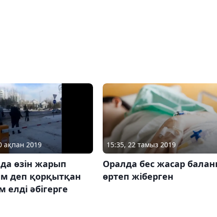
20 ақпан 2019
15:35, 22 тамыз 2019
да өзін жарып
Оралда бес жасар бала
ем деп қорқытқан
өртеп жіберген
м елді әбігерге