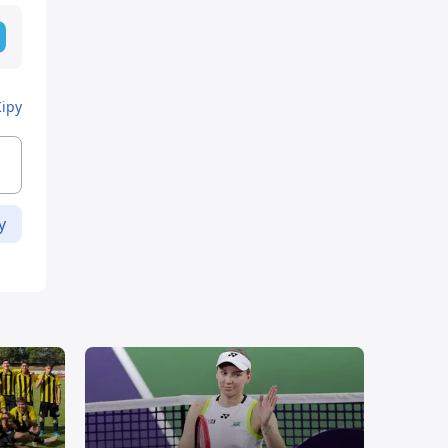
Кіру
у