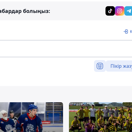
абардар болыңыз:
Пікір жаз