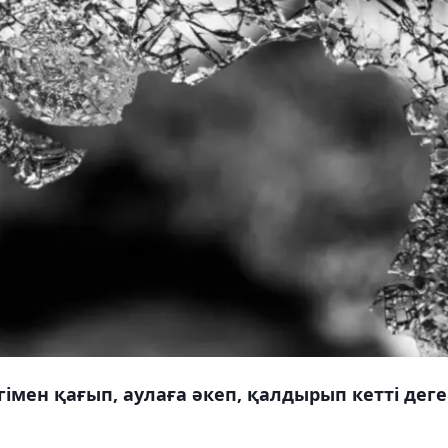
гімен қағып, аулаға әкеп, қалдырып кетті дег