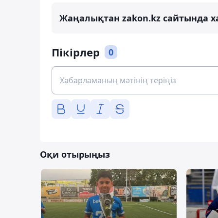
Жаңалықтан zakon.kz сайтында х
Пікірлер
0
Оқи отырыңыз