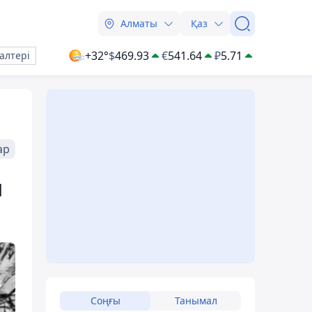
Алматы
Қаз
+32°
$
469.93
€
541.64
₽
5.71
алтері
ар
н
Соңғы
Танымал