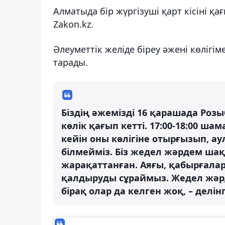
Алматыда бір жүргізуші қарт кісіні қ
Zakon.kz.
Әлеуметтік желіде біреу әжені көлігім
тарады.
Біздің әжемізді 16 қарашада Роз
көлік қағып кетті. 17:00-18:00 шам
кейін оны көлігіне отырғызып, ау
білмейміз. Біз жедел жәрдем шақ
жарақаттанған. Аяғы, қабырғалар
қалдыруды сұраймыз. Жедел жәрд
бірақ олар да келген жоқ, – делі