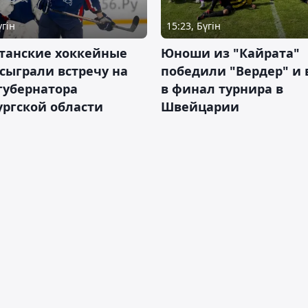
үгін
15:23, Бүгін
станские хоккейные
Юноши из "Кайрата"
сыграли встречу на
победили "Вердер" и
губернатора
в финал турнира в
ргской области
Швейцарии