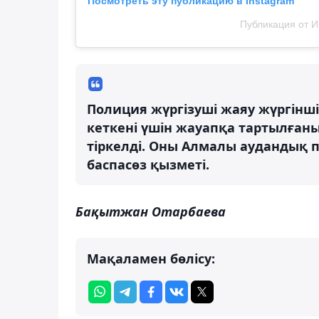
Посмотреть эту публикацию в Instagram
Публикация от Ин
Полиция жүргізуші жаяу жүргінші
кеткені үшін жауапқа тартылғаны
тіркелді. Оны Алмалы аудандық 
баспасөз қызметі.
Бақытжан Отарбаева
Мақаламен бөлісу: