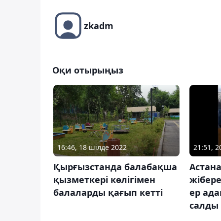
zkadm
Оқи отырыңыз
16:46, 18 шілде 2022
21:51, 
Қырғызстанда балабақша
Астана
қызметкері көлігімен
жібер
балаларды қағып кетті
ер ада
салды