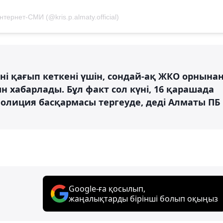
тернет-СМИ (@kris.p.almaty.official)
ні қағып кеткені үшін, сондай-ақ ЖКО орнына
н хабарлады. Бұл факт сол күні, 16 қарашада
полиция басқармасы тергеуде, деді Алматы ПБ
Google-ға қосылып,
жаңалықтарды бірінші болып оқыңыз