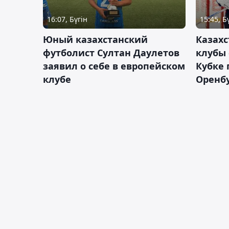
16:07, Бүгін
15:45, Б
Юный казахстанский
Казах
футболист Султан Даулетов
клубы 
заявил о себе в европейском
Кубке 
клубе
Оренбу