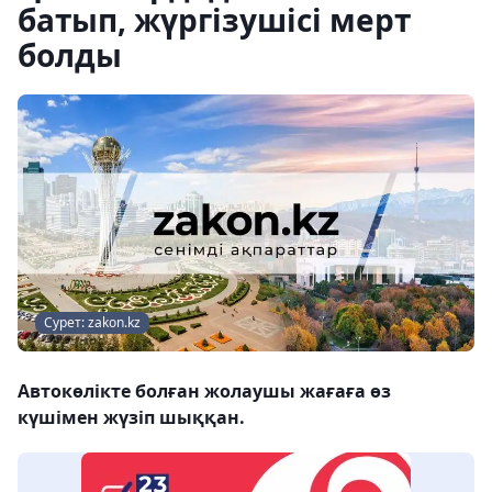
батып, жүргізушісі мерт
болды
Сурет: zakon.kz
Автокөлікте болған жолаушы жағаға өз
күшімен жүзіп шыққан.