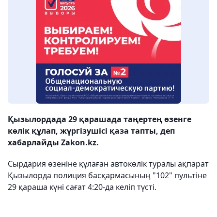
Қызылордада 29 қарашада таңертең өзенге
көлік құлап, жүргізушісі қаза тапты, деп
хабарлайды Zakon.kz.
Сырдария өзеніне құлаған автокөлік туралы ақпарат
Қызылорда полиция басқармасының "102" пультіне
29 қараша күні сағат 4:20-да келіп түсті.