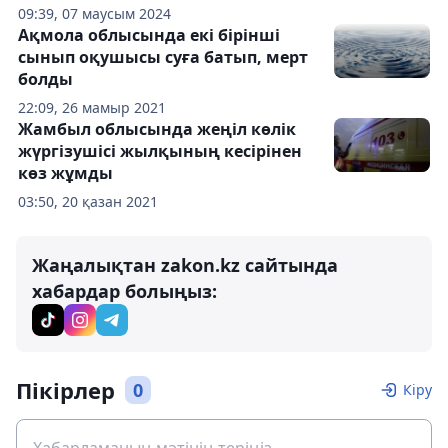
09:39, 07 маусым 2024
Ақмола облысында екі бірінші
сынып оқушысы суға батып, мерт
болды
22:09, 26 мамыр 2021
Жамбыл облысында жеңіл көлік
жүргізушісі жылқының кесірінен
көз жұмды
03:50, 20 қазан 2021
Жаңалықтан zakon.kz сайтында
хабардар болыңыз:
Пікірлер
0
Кіру