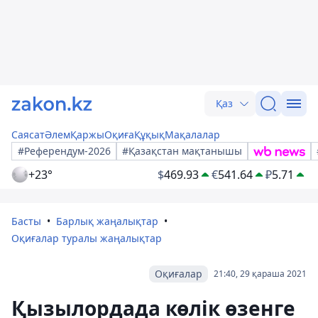
Қаз
Саясат
Әлем
Қаржы
Оқиға
Құқық
Мақалалар
#Референдум-2026
#Қазақстан мақтанышы
+23°
$
469.93
€
541.64
₽
5.71
Басты
Барлық жаңалықтар
Оқиғалар туралы жаңалықтар
Оқиғалар
21:40, 29 қараша 2021
Қызылордада көлік өзенге