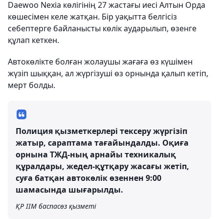
Daewoo Nexia көлігінің 27 жастағы иесі Алтын Орда
көшесімен келе жатқан. Бір уақытта белгісіз
себептерге байланысты көлік аударылып, өзенге
құлап кеткен.
Автокөлікте болған жолаушы жағаға өз күшімен
жүзіп шыққан, ал жүргізуші өз орнында қалып кетіп,
мерт болды.
Полиция қызметкерлері тексеру жүргізіп
жатыр, сараптама тағайындалды. Оқиға
орнына ТЖД-ның арнайы техникалық
құралдары, жедел-құтқару жасағы жетіп,
суға батқан автокөлік өзеннен 9:00
шамасында шығарылды.
ҚР ІІМ баспасөз қызметі