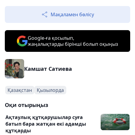
Мақаламен бөлісу
Google-ға қосылып,
жаңалықтарды бірінші болып оқыңыз
Камшат Сатиева
Қазақстан
Қызылорда
Оқи отырыңыз
Ақтаулық құтқарушылар суға
батып бара жатқан екі адамды
құтқарды