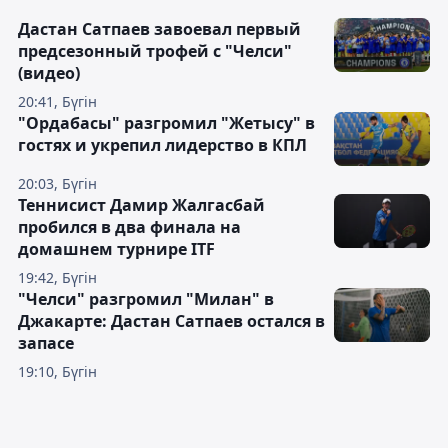
Дастан Сатпаев завоевал первый
предсезонный трофей с "Челси"
(видео)
20:41, Бүгін
"Ордабасы" разгромил "Жетысу" в
гостях и укрепил лидерство в КПЛ
20:03, Бүгін
Теннисист Дамир Жалгасбай
пробился в два финала на
домашнем турнире ITF
19:42, Бүгін
"Челси" разгромил "Милан" в
Джакарте: Дастан Сатпаев остался в
запасе
19:10, Бүгін